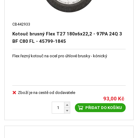
CB442933
Kotouč brusný Flex T27 180x6x22,2 - 97PA 24Q 3
BF C80 FL - 45799-1845
Flex řezný kotouč na ocel pro úhlové brusky - kónický
Zboží je na cestě od dodavatele
93,00
Kč
PŘIDAT DO KOŠÍKU