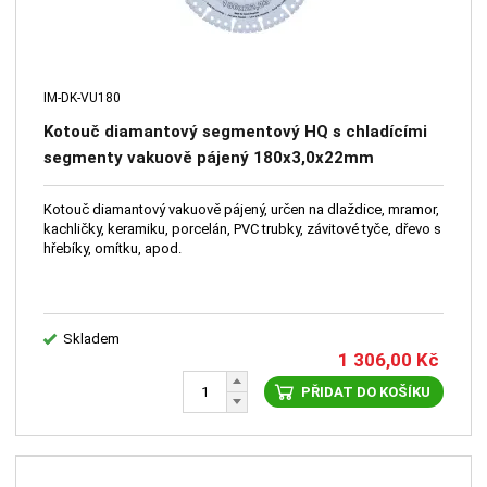
IM-DK-VU180
Kotouč diamantový segmentový HQ s chladícími
segmenty vakuově pájený 180x3,0x22mm
multifunkční
Kotouč diamantový vakuově pájený, určen na dlaždice, mramor,
kachličky, keramiku, porcelán, PVC trubky, závitové tyče, dřevo s
hřebíky, omítku, apod.
Skladem
1 306,00
Kč
PŘIDAT DO KOŠÍKU