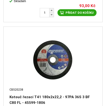
Skladem
93,00
Kč
PŘIDAT DO KOŠÍKU
CB520238
Kotouč řezací T41 180x2x22,2 - 97PA 36S 3 BF
C80 FL - 45599-1806