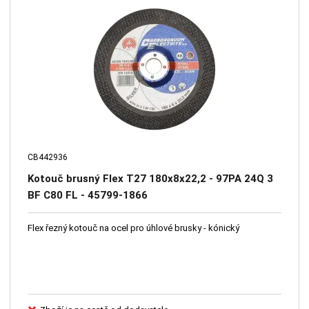
CB442936
Kotouč brusný Flex T27 180x8x22,2 - 97PA 24Q 3
BF C80 FL - 45799-1866
Flex řezný kotouč na ocel pro úhlové brusky - kónický