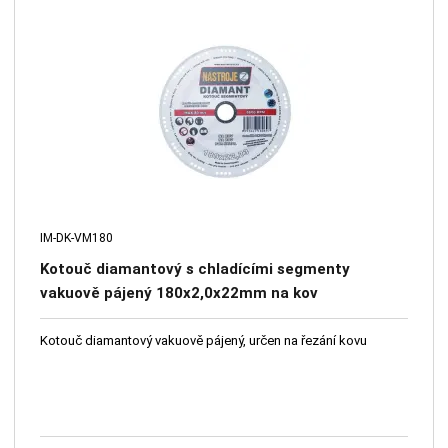
IM-DK-VM180
Kotouč diamantový s chladícími segmenty
vakuově pájený 180x2,0x22mm na kov
Kotouč diamantový vakuově pájený, určen na řezání kovu