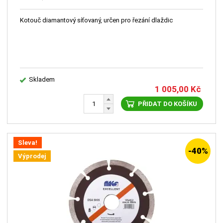
Kotouč diamantový síťovaný, určen pro řezání dlaždic
Skladem
1 005,00
Kč
PŘIDAT DO KOŠÍKU
Sleva!
-40%
Výprodej