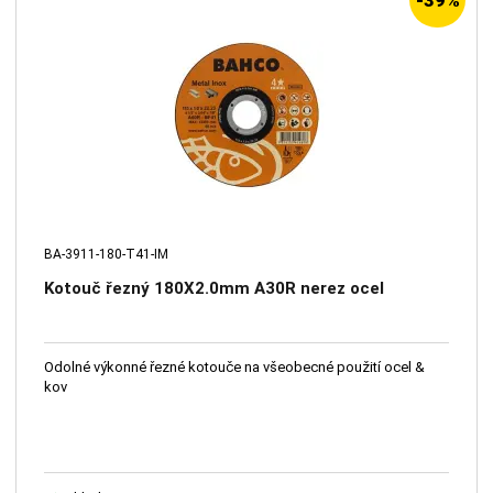
-39%
BA-3911-180-T41-IM
Kotouč řezný 180X2.0mm A30R nerez ocel
Odolné výkonné řezné kotouče na všeobecné použití ocel &
kov