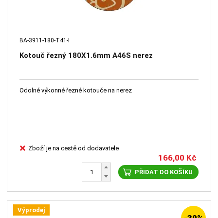
BA-3911-180-T41-I
Kotouč řezný 180X1.6mm A46S nerez
Odolné výkonné řezné kotouče na nerez
Zboží je na cestě od dodavatele
166,00
Kč
PŘIDAT DO KOŠÍKU
Výprodej