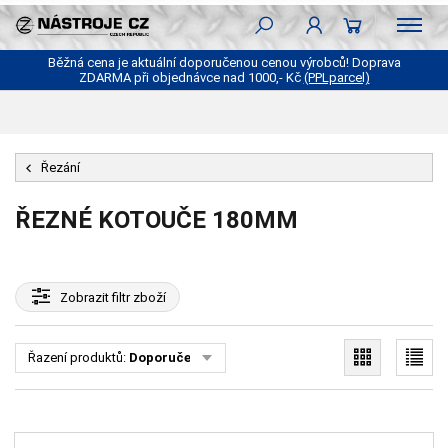
Běžná cena je aktuální doporučenou cenou výrobců! Doprava
ZDARMA při objednávce nad 1000,- Kč
(PPLparcel)
Řezání
ŘEZNÉ KOTOUČE 180MM
Zobrazit
filtr zboží
Řazení produktů:
Doporučené