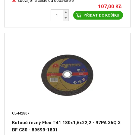
Zboží je na cestě od dodavatele
107,00
Kč
PŘIDAT DO KOŠÍKU
CB442807
Kotouč řezný Flex T41 180x1,6x22,2 - 97PA 36Q 3
BF C80 - 89599-1801