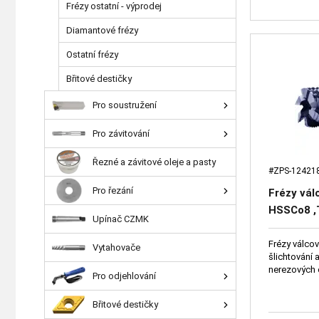
Frézy ostatní - výprodej
Diamantové frézy
Ostatní frézy
Břitové destičky
Pro soustružení
Pro závitování
Řezné a závitové oleje a pasty
#ZPS-12421
Pro řezání
Frézy vál
HSSCo8 ,
Upínač CZMK
Frézy válcov
Vytahovače
šlichtování 
nerezových o
Pro odjehlování
Břitové destičky