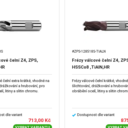
8S
#ZPS-128518S-TIALN
cové čelní Z4, ZPS,
Frézy válcové čelní Z4, ZP
HR
HSSCo8 ,TiAlN,HR
é čelní extra krátké, vhodné na
Frézy válcové čelní krátké, vhodn
 drážkování a hrubování, pro
šlichtování, drážkování a hrubován
í, litiny a slitin chromu.
obrábění ocelí, litiny a slitin chrom
st dle variant
Dostupnost dle variant
713,00
Kč
87
VYBRAT VARIANTU
VYBRAT V