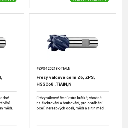
#ZPS-120218K-TIALN
S,
Frézy válcové čelní Z6, ZPS,
HSSCo8 ,TiAlN,N
vhodné
Frézy válcové čelní extra krátké, vhodné
rábění
na šlichtování a hrubování, pro obrábění
tin mědi.
ocelí, nerezových ocelí, mědi a slitin mědi.