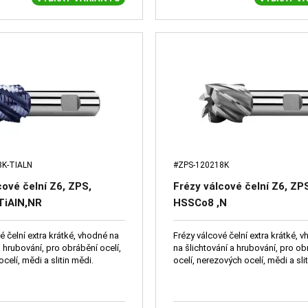
8K-TIALN
#ZPS-120218K
cové čelní Z6, ZPS,
Frézy válcové čelní Z6, ZP
TiAlN,NR
HSSCo8 ,N
é čelní extra krátké, vhodné na
Frézy válcové čelní extra krátké, 
a hrubování, pro obrábění ocelí,
na šlichtování a hrubování, pro ob
celí, mědi a slitin mědi.
ocelí, nerezových ocelí, mědi a sli