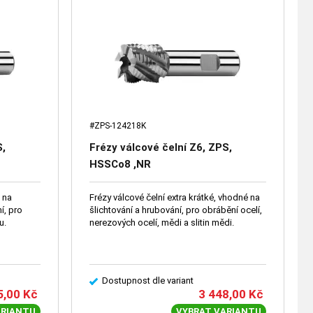
#ZPS-124218K
S,
Frézy válcové čelní Z6, ZPS,
HSSCo8 ,NR
é na
Frézy válcové čelní extra krátké, vhodné na
í, pro
šlichtování a hrubování, pro obrábění ocelí,
u.
nerezových ocelí, mědi a slitin mědi.
Dostupnost dle variant
5,00
Kč
3 448,00
Kč
ARIANTU
VYBRAT VARIANTU