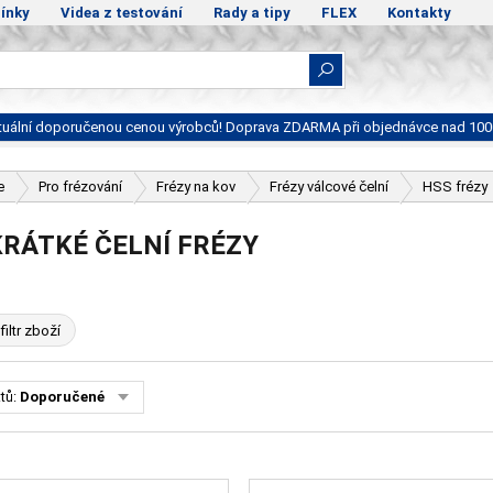
ínky
Videa z testování
Rady a tipy
FLEX
Kontakty
ktuální doporučenou cenou výrobců! Doprava ZDARMA při objednávce nad 100
e
Pro frézování
Frézy na kov
Frézy válcové čelní
HSS frézy
KRÁTKÉ ČELNÍ FRÉZY
filtr zboží
tů:
Doporučené