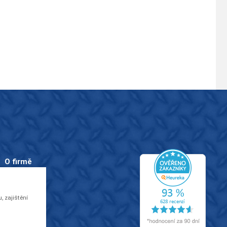
O firmě
O nás
Kontakty
 zajištění
Videa
EU dotace