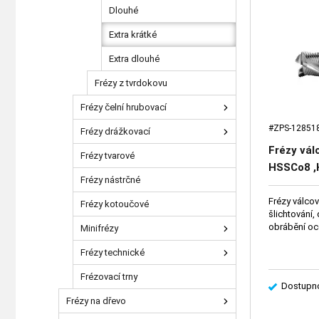
Dlouhé
Extra krátké
Extra dlouhé
Frézy z tvrdokovu
Frézy čelní hrubovací
#ZPS-12851
Frézy drážkovací
Frézy vál
Frézy tvarové
HSSCo8 ,
Frézy nástrčné
Frézy válcov
Frézy kotoučové
šlichtování,
obrábění ocel
Minifrézy
Frézy technické
Frézovací trny
Dostupno
Frézy na dřevo