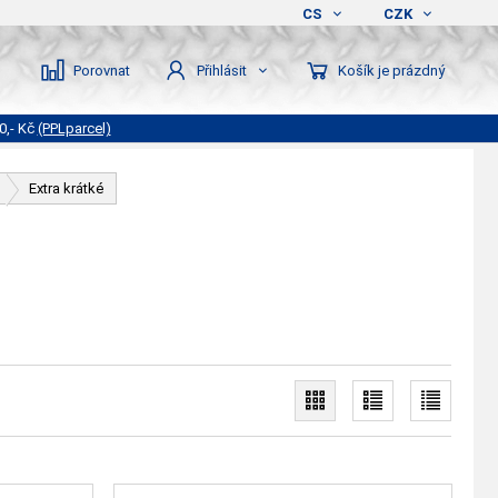
CS
CZK
Porovnat
Košík je prázdný
Přihlásit
0,- Kč
(PPLparcel)
Extra krátké