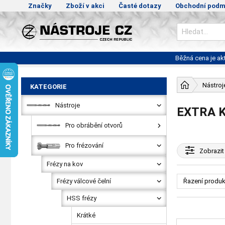
Značky
Zboží v akci
Časté dotazy
Obchodní podm
Běžná cena je a
Nástroj
KATEGORIE
Nástroje
EXTRA 
Pro obrábění otvorů
Pro frézování
Zobrazit
Frézy na kov
Frézy válcové čelní
Řazení produk
HSS frézy
Krátké