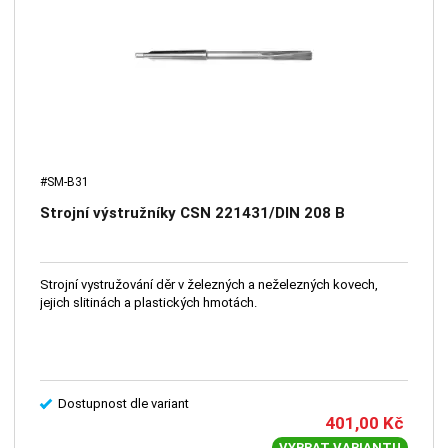
#SM-B31
Strojní výstružníky CSN 221431/DIN 208 B
Strojní vystružování děr v železných a neželezných kovech,
jejich slitinách a plastických hmotách.
Dostupnost dle variant
401,00
Kč
VYBRAT VARIANTU