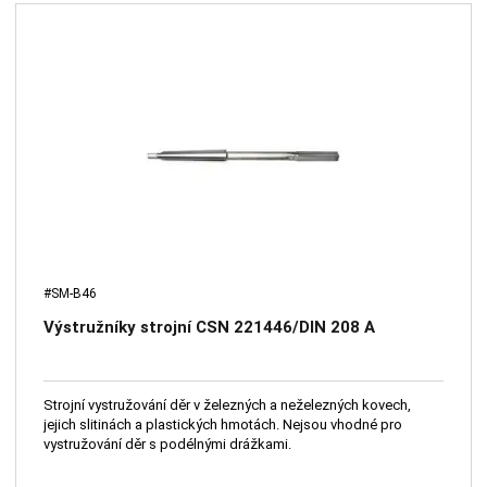
#SM-B46
Výstružníky strojní CSN 221446/DIN 208 A
Strojní vystružování děr v železných a neželezných kovech,
jejich slitinách a plastických hmotách. Nejsou vhodné pro
vystružování děr s podélnými drážkami.