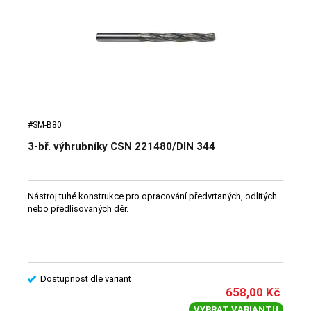
#SM-B80
3-bř. výhrubníky CSN 221480/DIN 344
Nástroj tuhé konstrukce pro opracování předvrtaných, odlitých
nebo předlisovaných děr.
Dostupnost dle variant
658,00
Kč
VYBRAT VARIANTU