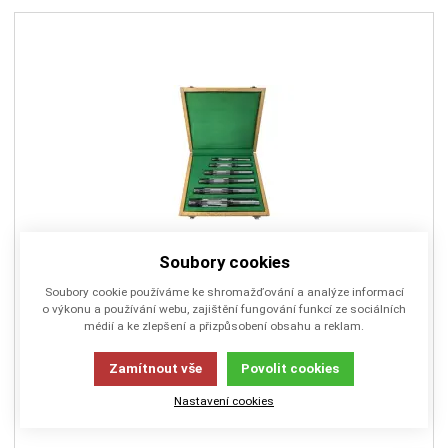
Soubory cookies
MT261928
Soubory cookie používáme ke shromažďování a analýze informací
Sada výstružníků stavitelných - ruční 13,75-24,00
o výkonu a používání webu, zajištění fungování funkcí ze sociálních
médií a ke zlepšení a přizpůsobení obsahu a reklam.
mm sada ST-6 bez vodicího pouzdra ČSN 221424
(cena orientační/na poptávku)
Zamítnout vše
Povolit cookies
Kazeta výstružníků stavitelných 6-dílná - provedení bez vodícího
pouzdra
Nastavení cookies