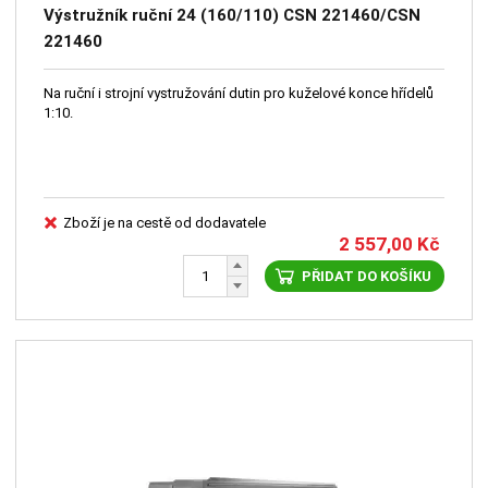
Výstružník ruční 24 (160/110) CSN 221460/CSN
221460
Na ruční i strojní vystružování dutin pro kuželové konce hřídelů
1:10.
Zboží je na cestě od dodavatele
2 557,00
Kč
PŘIDAT DO KOŠÍKU