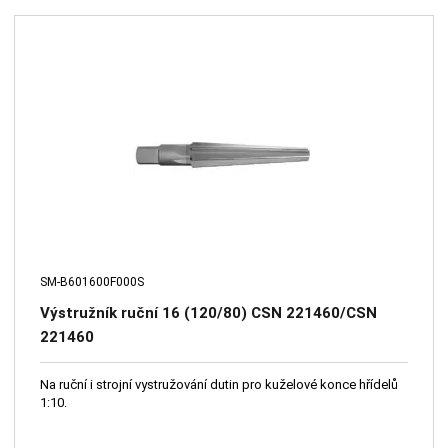
SM-B601600F000S
Výstružník ruční 16 (120/80) CSN 221460/CSN
221460
Na ruční i strojní vystružování dutin pro kuželové konce hřídelů
1:10.