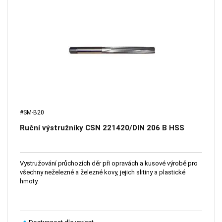
#SM-B20
Ruční výstružníky CSN 221420/DIN 206 B HSS
Vystružování průchozích děr při opravách a kusové výrobě pro
všechny neželezné a železné kovy, jejich slitiny a plastické
hmoty.