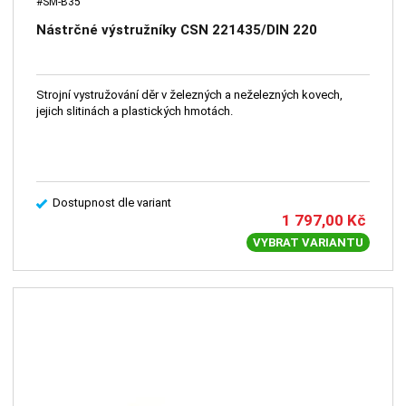
#SM-B35
Nástrčné výstružníky CSN 221435/DIN 220
Strojní vystružování děr v železných a neželezných kovech,
jejich slitinách a plastických hmotách.
Dostupnost dle variant
1 797,00
Kč
VYBRAT VARIANTU