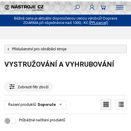
Běžná cena je aktuální doporučenou cenou výrobců! Doprava
ZDARMA při objednávce nad 1000,- Kč
(PPLparcel)
Příslušenství pro obráběcí stroje
VYSTRUŽOVÁNÍ A VYHRUBOVÁNÍ
Zobrazit
filtr zboží
Řazení produktů:
Doporučené
Průběžné načítání produktů