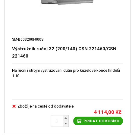
SM-B603200F000S
Výstružník ruční 32 (200/140) CSN 221460/CSN
221460
Na ruční i strojní vystružování dutin pro kuželové konce hřídelů
1:10.
Zboží je na cestě od dodavatele
4 114,00
Kč
PŘIDAT DO KOŠÍKU