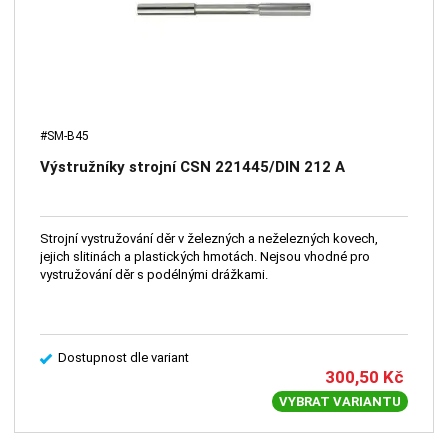
#SM-B45
Výstružníky strojní CSN 221445/DIN 212 A
Strojní vystružování děr v železných a neželezných kovech,
jejich slitinách a plastických hmotách. Nejsou vhodné pro
vystružování děr s podélnými drážkami.
Dostupnost dle variant
300,50
Kč
VYBRAT VARIANTU