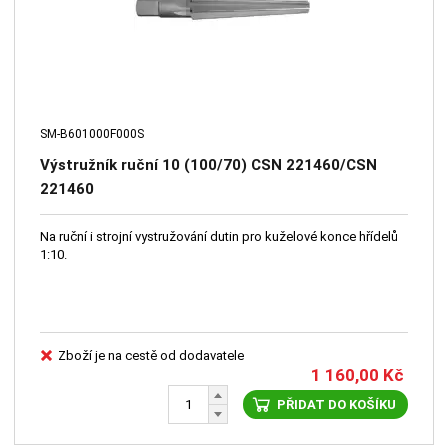
SM-B601000F000S
Výstružník ruční 10 (100/70) CSN 221460/CSN
221460
Na ruční i strojní vystružování dutin pro kuželové konce hřídelů
1:10.
Zboží je na cestě od dodavatele
1 160,00
Kč
PŘIDAT DO KOŠÍKU