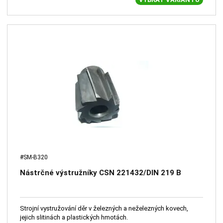
#SM-B320
Nástrčné výstružníky CSN 221432/DIN 219 B
Strojní vystružování děr v železných a neželezných kovech,
jejich slitinách a plastických hmotách.