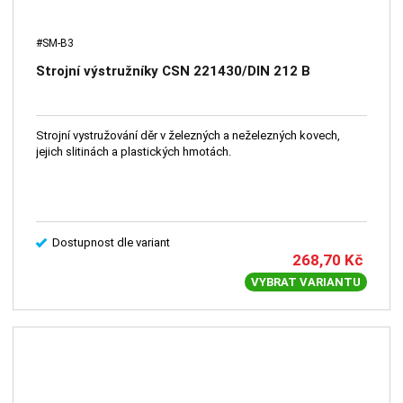
#SM-B3
Strojní výstružníky CSN 221430/DIN 212 B
Strojní vystružování děr v železných a neželezných kovech,
jejich slitinách a plastických hmotách.
Dostupnost dle variant
268,70
Kč
VYBRAT VARIANTU