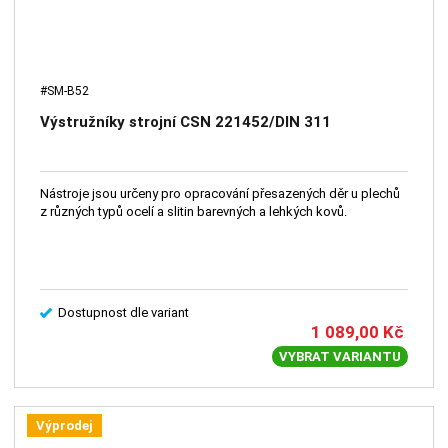
#SM-B52
Výstružníky strojní CSN 221452/DIN 311
Nástroje jsou určeny pro opracování přesazených děr u plechů
z různých typů ocelí a slitin barevných a lehkých kovů.
Dostupnost dle variant
1 089,00
Kč
VYBRAT VARIANTU
Výprodej