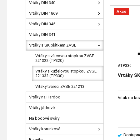
Vrtáky DIN 340
Akce
Vrtáky DIN 1869
Vrtáky DIN 345
Vrtáky DIN 341
Vrtáky s SK plátkem ZVSE
Vrtáky s válcovou stopkou ZVSE
221322 (TP320)
#TP330
Vrtáky s kuželovou stopkou ZVSE
Vrtáky SK
221332 (TP330)
Vrtáky tvářecí ZVSE 221213
Vrtáky na Hardox
Vrták do kov
Vrtáky jádrové
Na bodové sváry
Vrtáky korunkové
Dostupno
Razníky