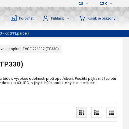
CS
CZK
Porovnat
Košík je prázdný
Přihlásit
0,- Kč
(PPLparcel)
lovou stopkou ZVSE 221332 (TP330)
TP330)
 karbidu s vysokou odolností proti opotřebení. Použitá pájka má teplotu
vrdosti do 40 HRC i v jiných hůře obrobitelných materiálech.