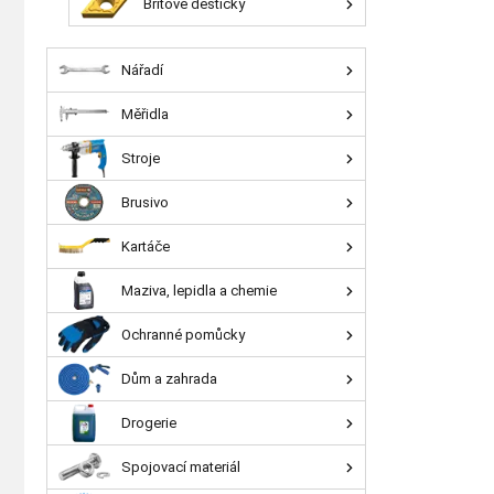
Břitové destičky
Nářadí
Měřidla
Stroje
Brusivo
Kartáče
Maziva, lepidla a chemie
Ochranné pomůcky
Dům a zahrada
Drogerie
Spojovací materiál