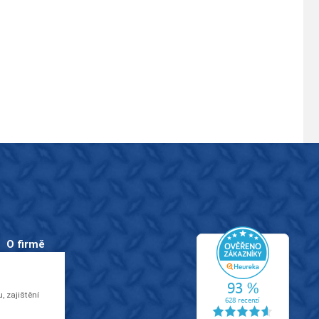
O firmě
O nás
Kontakty
 zajištění
Videa