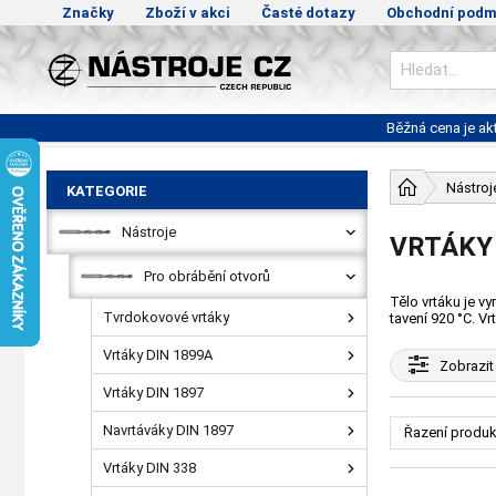
Značky
Zboží v akci
Časté dotazy
Obchodní podm
Běžná cena je a
Nástroj
KATEGORIE
Nástroje
VRTÁKY 
Pro obrábění otvorů
Tělo vrtáku je v
Tvrdokovové vrtáky
tavení 920 °C. V
Vrtáky DIN 1899A
Zobrazit
Vrtáky DIN 1897
Navrtáváky DIN 1897
Řazení produk
Vrtáky DIN 338