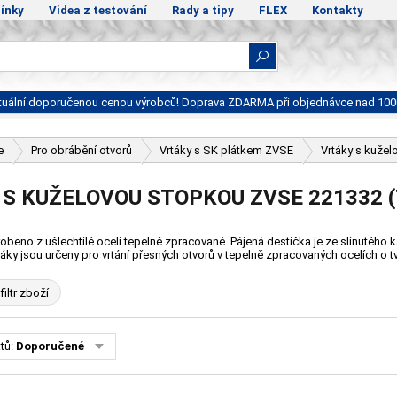
ínky
Videa z testování
Rady a tipy
FLEX
Kontakty
ktuální doporučenou cenou výrobců! Doprava ZDARMA při objednávce nad 100
e
Pro obrábění otvorů
Vrtáky s SK plátkem ZVSE
Vrtáky s kuže
S KUŽELOVOU STOPKOU ZVSE 221332 (
yrobeno z ušlechtilé oceli tepelně zpracované. Pájená destička je ze slinutého
rtáky jsou určeny pro vrtání přesných otvorů v tepelně zpracovaných ocelích o t
filtr zboží
tů:
Doporučené