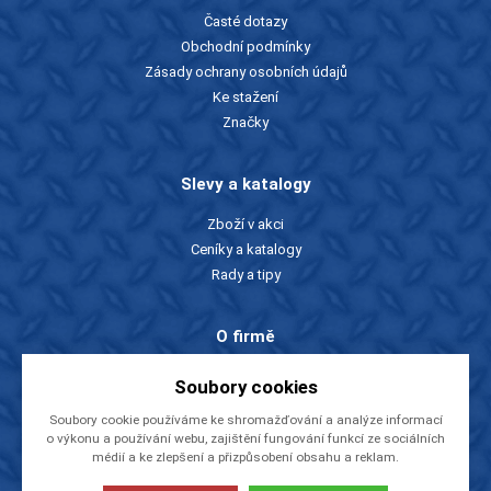
Časté dotazy
Obchodní podmínky
Zásady ochrany osobních údajů
Ke stažení
Značky
Slevy a katalogy
Zboží v akci
Ceníky a katalogy
Rady a tipy
O firmě
O nás
Soubory cookies
Kontakty
Soubory cookie používáme ke shromažďování a analýze informací
Videa
o výkonu a používání webu, zajištění fungování funkcí ze sociálních
EU dotace
médií a ke zlepšení a přizpůsobení obsahu a reklam.
NÁSTROJE CZ, s.r.o.