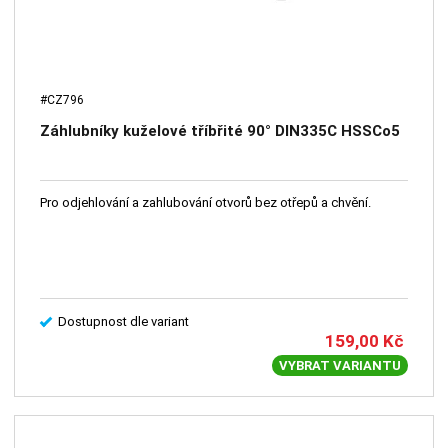
#CZ796
Záhlubníky kuželové tříbřité 90° DIN335C HSSCo5
Pro odjehlování a zahlubování otvorů bez otřepů a chvění.
Dostupnost dle variant
159,00
Kč
VYBRAT VARIANTU