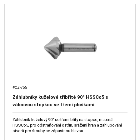
#CZ-755
Záhlubníky kuželové tříbřité 90° HSSCo5 s
válcovou stopkou se třemi ploškami
Záhlubník kuželový 90° se třemi břity na stopce, materiál
HSSCo5, pro odstraňování ostřin, srážení hran a zahlubování
otvorů pro šrouby se zápustnou hlavou