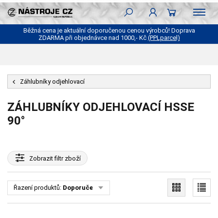
Běžná cena je aktuální doporučenou cenou výrobců! Doprava
ZDARMA při objednávce nad 1000,- Kč
(PPLparcel)
Záhlubníky odjehlovací
ZÁHLUBNÍKY ODJEHLOVACÍ HSSE
90°
Zobrazit
filtr zboží
Řazení produktů:
Doporučené