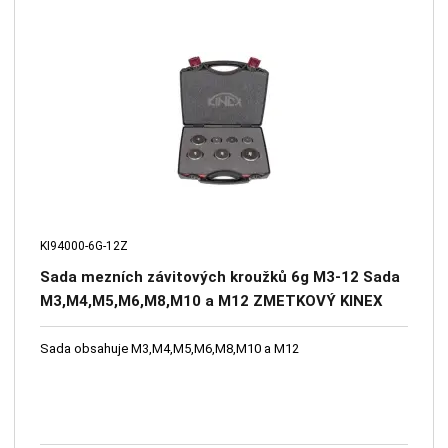
KI94000-6G-12Z
Sada mezních závitových kroužků 6g M3-12 Sada
M3,M4,M5,M6,M8,M10 a M12 ZMETKOVÝ KINEX
Sada obsahuje M3,M4,M5,M6,M8,M10 a M12