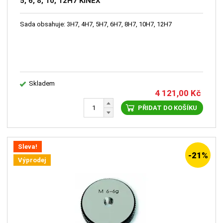
5, 6, 8, 10, 12H7 KINEX
Sada obsahuje: 3H7, 4H7, 5H7, 6H7, 8H7, 10H7, 12H7
Skladem
4 121,00
Kč
PŘIDAT DO KOŠÍKU
Sleva!
-21%
Výprodej