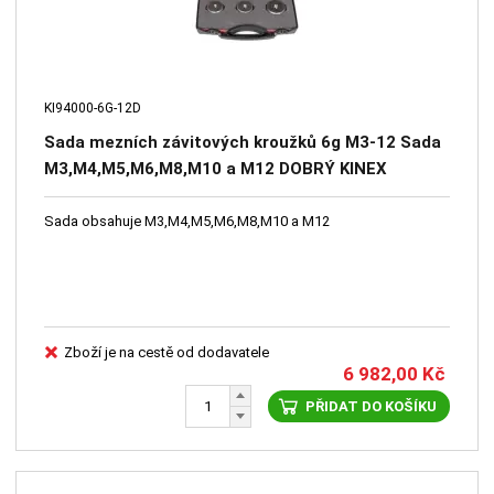
KI94000-6G-12D
Sada mezních závitových kroužků 6g M3-12 Sada
M3,M4,M5,M6,M8,M10 a M12 DOBRÝ KINEX
Sada obsahuje M3,M4,M5,M6,M8,M10 a M12
Zboží je na cestě od dodavatele
6 982,00
Kč
PŘIDAT DO KOŠÍKU