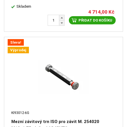
Skladem
4 714,00
Kč
PŘIDAT DO KOŠÍKU
Sleva!
Výprodej
KI93012-6G
Mezní závitový trn ISO pro závit M. 254020