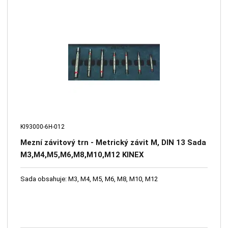
KI93000-6H-012
Mezní závitový trn - Metrický závit M, DIN 13 Sada
M3,M4,M5,M6,M8,M10,M12 KINEX
Sada obsahuje: M3, M4, M5, M6, M8, M10, M12