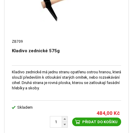
ZB709
Kladivo zednické 575g
Kladivo zednické má jednu stranu opatřenu ostrou hranou, která
slouží především k otloukání starých omítek, nebo rozsekávání
cihel. Druhá strana je rovná ploska, kterou se zatloukají fasádní
hřebíky a skoby.
Skladem
484,00
Kč
PŘIDAT DO KOŠÍKU