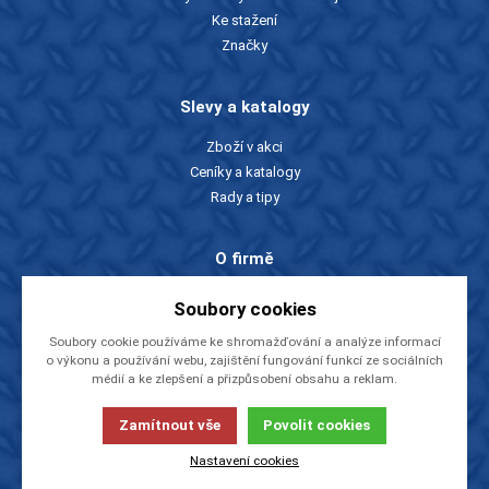
Ke stažení
Značky
Slevy a katalogy
Zboží v akci
Ceníky a katalogy
Rady a tipy
O firmě
O nás
Soubory cookies
Kontakty
Soubory cookie používáme ke shromažďování a analýze informací
Videa
o výkonu a používání webu, zajištění fungování funkcí ze sociálních
EU dotace
médií a ke zlepšení a přizpůsobení obsahu a reklam.
NÁSTROJE CZ, s.r.o.
Zamítnout vše
Povolit cookies
© 2013-2026
Tato stránka používá soubory cookies. Klikněte pro více
informací.
Nastavení cookies