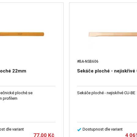
#BA-NSB606
loché 22mm
Sekáče ploché - nejiskřivé
ečnické ploché se
Sekáče ploché - nejiskřivé CU-BE
m profilem
st dle variant
Dostupnost dle variant
77,00
Kč
4 06