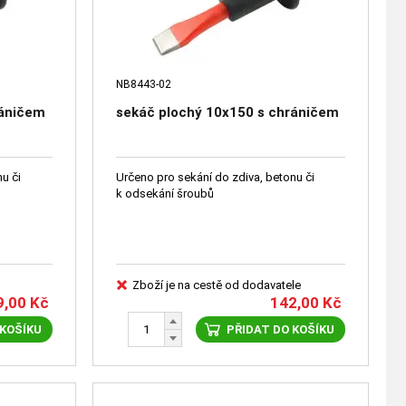
NB8443-02
ráničem
sekáč plochý 10x150 s chráničem
u či
Určeno pro sekání do zdiva, betonu či
k odsekání šroubů
Zboží je na cestě od dodavatele
9,00
Kč
142,00
Kč
 KOŠÍKU
PŘIDAT DO KOŠÍKU