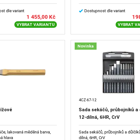
st dle variant
Dostupnost dle variant
1 455,00
Kč
19
VYBRAT VARIANTU
VYBRAT V
Novinka
4CZ-67-12
ížové
Sada sekáčů, průbojníků a 
12-dílná, 6HR, CrV
áče, lakovaná měděná barva,
Sada sekáčů, průbojníků a důlčíků
á hlava
dílná, 6HR, CrV