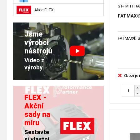
ST-FMHT166
Akce FLEX
FATMAX® 
Jsme
F
výrobci
nástrojů
Video z
výroby
Zboží je
FLEX -
Akční
sady na
míru
Sestavte
si vlastní