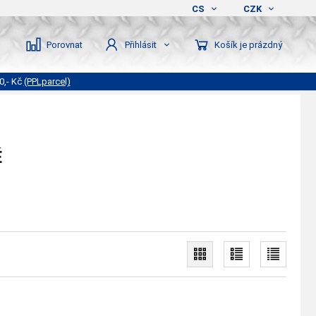
CS
CZK
Porovnat
Košík je prázdný
Přihlásit
0,- Kč
(PPLparcel)
É