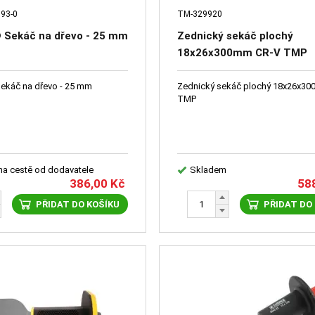
93-0
TM-329920
Sekáč na dřevo - 25 mm
Zednický sekáč plochý
18х26x300mm CR-V TMP
ATMAX® Sekáč na dřevo - 25 mm
Zednický sekáč plochý 18х26x3
TMP
 na cestě od dodavatele
Skladem
386,00
Kč
58
PŘIDAT DO KOŠÍKU
PŘIDAT DO