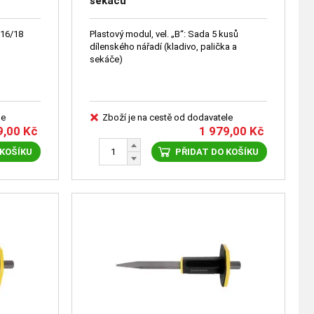
sekáčů
/16/18
Plastový modul, vel. „B“: Sada 5 kusů
dílenského nářadí (kladivo, palička a
sekáče)
le
Zboží je na cestě od dodavatele
9,00
Kč
1 979,00
Kč
 KOŠÍKU
PŘIDAT DO KOŠÍKU