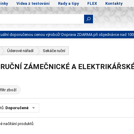
ínky
Videa z testování
Rady a tipy
FLEX
Kontakty
ktuální doporučenou cenou výrobců! Doprava ZDARMA při objednávce nad 100
Úderové nářadí
Sekáče ruční
 RUČNÍ ZÁMEČNICKÉ A ELEKTRIKÁŘSK
filtr zboží
tů:
Doporučené
é načítání produktů