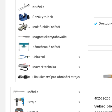
Kružidla
Řezáky trubek
Dostupno
Multifunkční nářadí
Magnetické vytahovače
Zámečnické nářadí
Chlazení
Mazací technika
Příslušenství pro obráběcí stroje
Měřidla
4CZ-62-200
Stroje
Sekáč pl
Brusivo