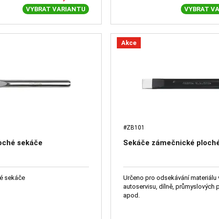
VYBRAT VARIANTU
VYBRAT V
Akce
#ZB101
oché sekáče
Sekáče zámečnické ploch
é sekáče
Určeno pro odsekávání materiálu 
autoservisu, dílně, průmyslových
apod.