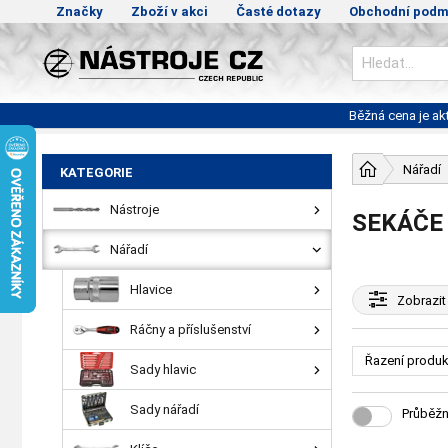
Značky
Zboží v akci
Časté dotazy
Obchodní podm
Běžná cena je a
Nářadí
KATEGORIE
Nástroje
SEKÁČE
Nářadí
Hlavice
Zobrazit
Ráčny a příslušenství
Řazení produk
Sady hlavic
Sady nářadí
Průběžn