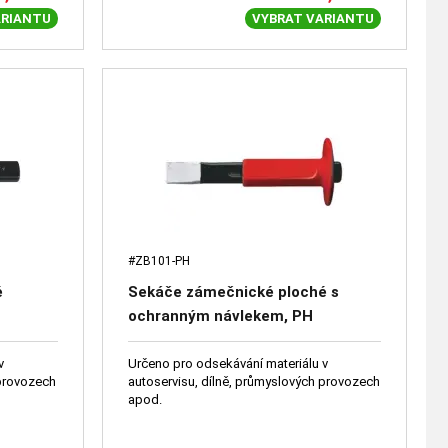
ARIANTU
VYBRAT VARIANTU
#ZB101-PH
é
Sekáče zámečnické ploché s
ochranným návlekem, PH
v
Určeno pro odsekávání materiálu v
 provozech
autoservisu, dílně, průmyslových provozech
apod.