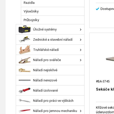
Razidla
Dostupno
Výsečníky
Průbojníky
Úložné systémy
Zednické a stavební nářadí
Truhlářské nářadí
Nářadí pro svářeče
Nářadí nejiskřivé
Nářadí nerezové
#BA-3745
Sekáče kř
Nářadí izolované
Nářadí pro práci ve výškách
Křížové sek
Nářadí pro jemnou mechaniku
úderuvzdorn