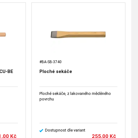
#BA-SB-3740
 CU-BE
Ploché sekáče
Ploché sekáče, z lakovaného měděného
povrchu
Dostupnost dle variant
1,00
Kč
255,00
Kč