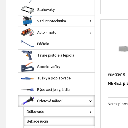
Stahováky
Vzduchotechnika
Auto - moto
Páčidla
Tavné pistole a lepidla
Sponkovačky
#BA-SS610
Tužky a popisovače
NEREZ pl
Rýsovací jehly, šídla
Úderové nářadí
Nerez ploch
Důlkovače
Sekáče ruční