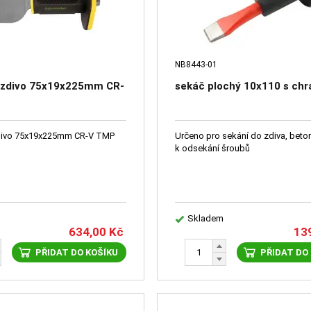
NB8443-01
 zdivo 75x19х225mm CR-
sekáč plochý 10x110 s ch
divo 75x19х225mm CR-V TMP
Určeno pro sekání do zdiva, beton
k odsekání šroubů
Skladem
634,00
Kč
13
PŘIDAT DO KOŠÍKU
PŘIDAT DO