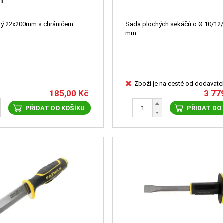
m
hý 22x200mm s chráničem
Sada plochých sekáčů o Ø 10/12
mm
Zboží je na cestě od dodavate
185,00
Kč
3 77
PŘIDAT DO KOŠÍKU
PŘIDAT DO