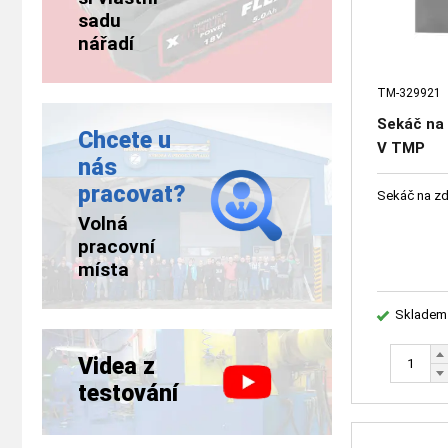
sadu
nářadí
TM-329921
Sekáč na
Chcete u
V TMP
nás
pracovat?
Sekáč na z
Volná
pracovní
místa
Skladem
Videa z
testování