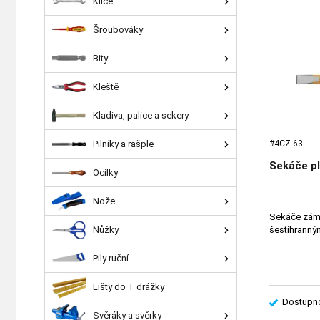
Klíče
Šroubováky
Bity
Kleště
Kladiva, palice a sekery
Pilníky a rašple
#4CZ-63
Sekáče p
Ocílky
Nože
Sekáče zám
Nůžky
šestihranný
Pily ruční
Lišty do T drážky
Dostupno
Svěráky a svěrky