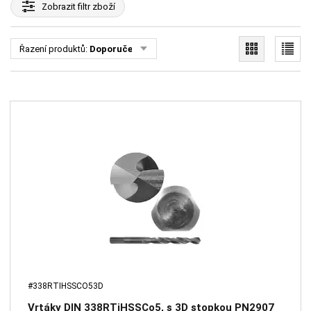
Zobrazit
filtr zboží
Řazení produktů:
Doporučené
#338RTIHSSCO53D
Vrtáky DIN 338RTiHSSCo5, s 3D stopkou PN2907