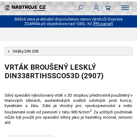
Běžná cena je aktuální doporučenou cenou výrobců! Doprava
ZDARMA při objednávce nad 1000,- Kč
(PPLparcel)
Vrtáky DIN 338
VRTÁK BROUŠENÝ LESKLÝ
DIN338RTIHSSCO53D (2907)
Silný speciální vybrušovaný vrták s 3D stopkou přednostně použitelný v
titanových slitinách, austenitických ocelích odolných proti korozi,
kyselinám a žáru. Dále je vhodný pro vysokopevnostní a málo
2
houževnaté oceli od pevnosti v tahu 900 N/mm
. Za určitých podmínek
může být použit pro speciální slitiny jako je hastelloy, inconel, nimonic
atd.