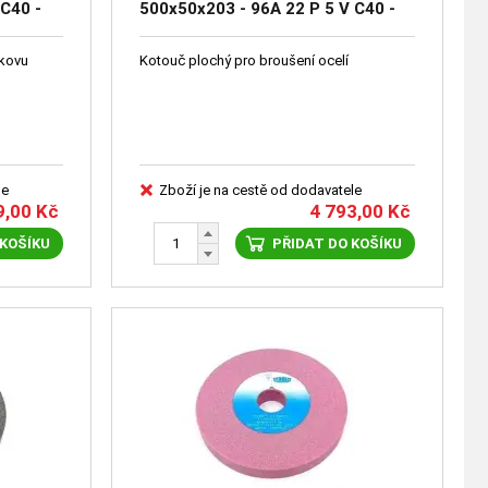
 C40 -
500x50x203 - 96A 22 P 5 V C40 -
41671-0736
okovu
Kotouč plochý pro broušení ocelí
le
Zboží je na cestě od dodavatele
9,00
Kč
4 793,00
Kč
 KOŠÍKU
PŘIDAT DO KOŠÍKU