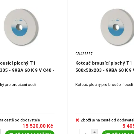
CB423587
ousící plochý T1
Kotouč brousící plochý T1
05 - 99BA 60 K 9 V C40 -
500x50x203 - 99BA 60 K 9 
10
41651-0756
hý pro broušení ocelí
Kotouč plochý pro broušení ocelí
 na cestě od dodavatele
Zboží je na cestě od dodavate
15 520,00
Kč
5 40