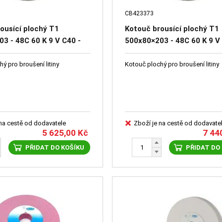
CB423373
ousící plochý T1
Kotouč brousící plochý T1
3 - 48C 60 K 9 V C40 -
500x80×203 - 48C 60 K 9 V
56
41631-1155
ý pro broušení litiny
Kotouč plochý pro broušení litiny
 na cestě od dodavatele
Zboží je na cestě od dodavate
5 625,00
Kč
7 44
PŘIDAT DO KOŠÍKU
PŘIDAT DO