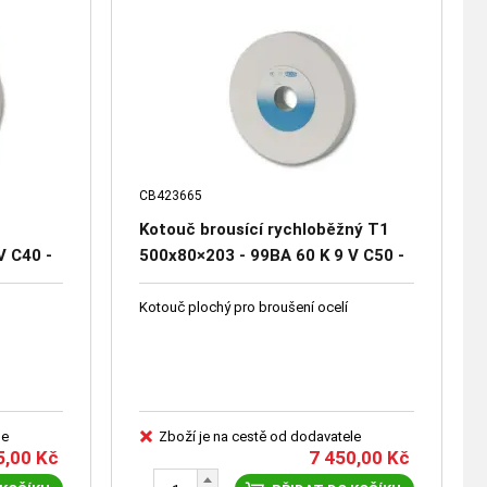
CB423665
Kotouč brousící rychloběžný T1
V C40 -
500x80×203 - 99BA 60 K 9 V C50 -
47151-1155
Kotouč plochý pro broušení ocelí
le
Zboží je na cestě od dodavatele
5,00
Kč
7 450,00
Kč