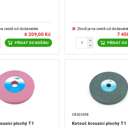
 na cestě od dodavatele
Zboží je na cestě od dodavate
6 209,00
Kč
7 45
PŘIDAT DO KOŠÍKU
PŘIDAT DO
CB423438
ousící plochý T1
Kotouč brousící plochý T1