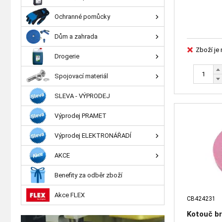
Ochranné pomůcky
Dům a zahrada
Zboží je
Drogerie
Spojovací materiál
SLEVA - VÝPRODEJ
Výprodej PRAMET
Výprodej ELEKTRONÁŘADÍ
AKCE
Benefity za odběr zboží
Akce FLEX
CB424231
Kotouč br