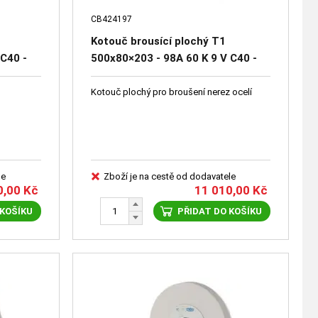
CB424197
Kotouč brousící plochý T1
 C40 -
500x80×203 - 98A 60 K 9 V C40 -
41661-1155
Kotouč plochý pro broušení nerez ocelí
le
Zboží je na cestě od dodavatele
0,00
Kč
11 010,00
Kč
 KOŠÍKU
PŘIDAT DO KOŠÍKU