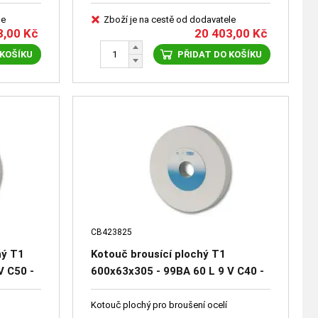
le
Zboží je na cestě od dodavatele
3,00
Kč
20 403,00
Kč
 KOŠÍKU
PŘIDAT DO KOŠÍKU
CB423825
ný T1
Kotouč brousící plochý T1
V C50 -
600x63x305 - 99BA 60 L 9 V C40 -
41651-2756
Kotouč plochý pro broušení ocelí