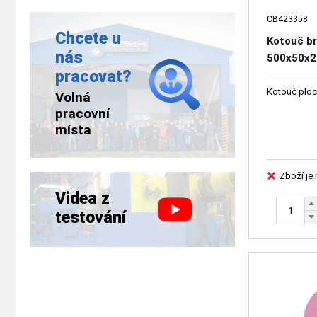
CB423358
Chcete u
Kotouč br
nás
500x50x20
pracovat?
41631-07
Kotouč ploch
Volná
pracovní
místa
Zboží je
Videa z
testování