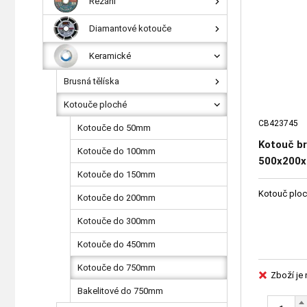
Řezání
Diamantové kotouče
Keramické
Brusná tělíska
Kotouče ploché
CB423745
Kotouče do 50mm
Kotouč br
Kotouče do 100mm
500x200x3
Kotouče do 150mm
41651-15
Kotouč ploc
Kotouče do 200mm
Kotouče do 300mm
Kotouče do 450mm
Kotouče do 750mm
Zboží je
Bakelitové do 750mm