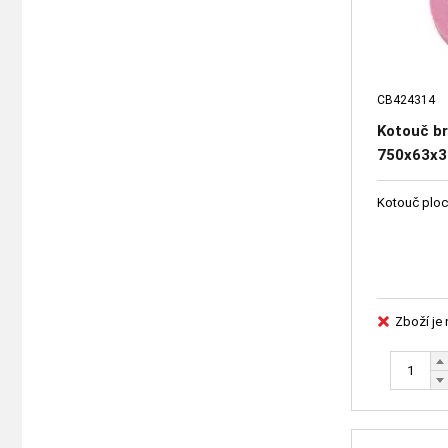
CB424314
Kotouč br
750x63x30
41661-52
Kotouč ploc
Zboží je