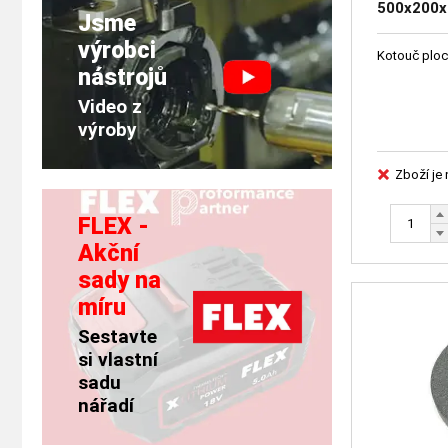
500x200x3
Jsme
41661-15
výrobci
Kotouč ploc
nástrojů
Video z
výroby
Zboží je
FLEX -
Akční
sady na
míru
Sestavte
si vlastní
sadu
nářadí