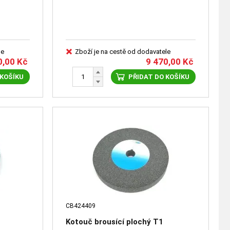
le
Zboží je na cestě od dodavatele
0,00
Kč
9 470,00
Kč
 KOŠÍKU
PŘIDAT DO KOŠÍKU
CB424409
Kotouč brousící plochý T1