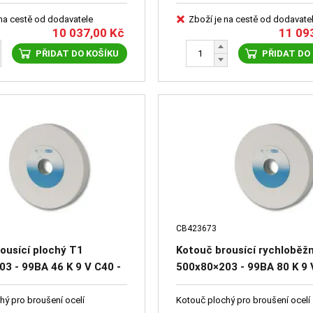
 na cestě od dodavatele
Zboží je na cestě od dodavate
10 037,00
Kč
11 09
PŘIDAT DO KOŠÍKU
PŘIDAT DO
CB423673
ousící plochý T1
Kotouč brousící rychloběž
3 - 99BA 46 K 9 V C40 -
500x80×203 - 99BA 80 K 9 
53
47151-1162
hý pro broušení ocelí
Kotouč plochý pro broušení ocelí