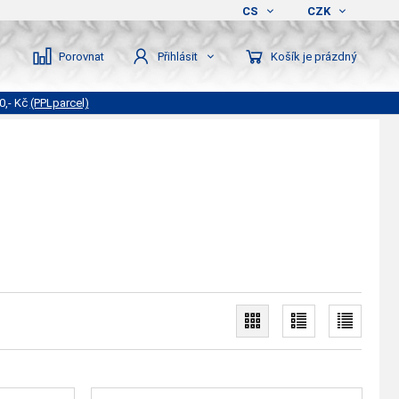
CS
CZK
Porovnat
Košík je prázdný
Přihlásit
0,- Kč
(PPLparcel)