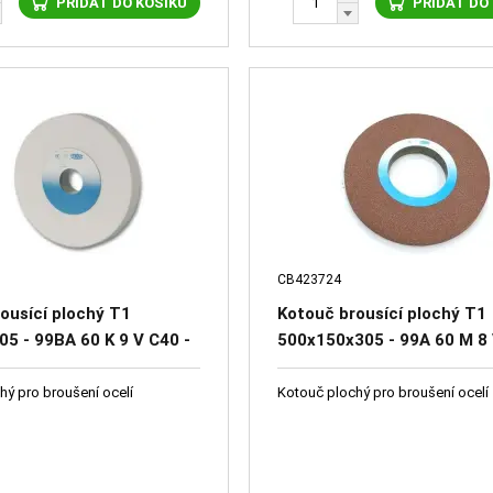
PŘIDAT DO KOŠÍKU
PŘIDAT DO
CB423724
ousící plochý T1
Kotouč brousící plochý T1
5 - 99BA 60 K 9 V C40 -
500x150x305 - 99A 60 M 8 
79
41651-1423
hý pro broušení ocelí
Kotouč plochý pro broušení ocelí