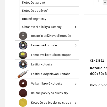
Kotouče tvarové
Kotouče podávací
Brusné segmenty
Obtahovací pilníky a kameny
Řezací a drážkovací kotouče
Lamelové kotouče
Lamelové kotouče na stopce
CB423852
Leštící kotouče
Kotouč br
600x80x30
Leštící a odjehlovací kartáče
41651-29
Vulkanfíbrové kotouče
Kotouč ploc
Brusné papíry na suchý zip
Kotouče do brusky na stropy