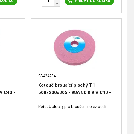
 KOŠÍKU
PŘIDAT DO KOŠÍKU
CB424234
Kotouč brousící plochý T1
V C40 -
500x200x305 - 98A 80 K 9 V C40 -
41661-1520
Kotouč plochý pro broušení nerez ocelí