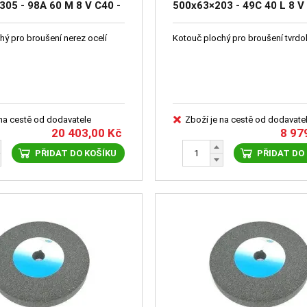
05 - 98A 60 M 8 V C40 -
500x63×203 - 49C 40 L 8 V
12
41636-0947
hý pro broušení nerez ocelí
Kotouč plochý pro broušení tvrd
 na cestě od dodavatele
Zboží je na cestě od dodavate
20 403,00
Kč
8 97
PŘIDAT DO KOŠÍKU
PŘIDAT DO