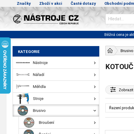
Značky
Zboží v akci
Časté dotazy
Obchodní podm
Běžná cena je a
Brusivo
KATEGORIE
Nástroje
KOTOUČ
Nářadí
Měřidla
Zobrazit
Stroje
Řazení produk
Brusivo
Broušení