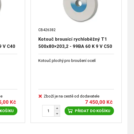
CB426382
Kotouč brousící rychloběžný T1
9 V C40
500x80×203,2 - 99BA 60 K 9 V C50
- 47151-532600
Kotouč plochý pro broušení ocelí
le
Zboží je na cestě od dodavatele
5,00
Kč
7 450,00
Kč
 KOŠÍKU
PŘIDAT DO KOŠÍKU