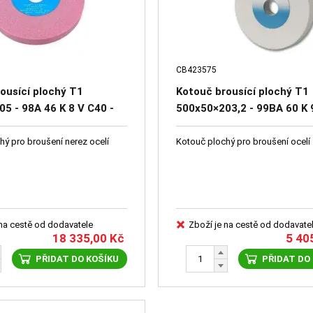
CB423575
ousící plochý T1
Kotouč brousící plochý T1
5 - 98A 46 K 8 V C40 -
500x50×203,2 - 99BA 60 K 
65
- 41651-072600
hý pro broušení nerez ocelí
Kotouč plochý pro broušení ocelí
 na cestě od dodavatele
Zboží je na cestě od dodavate
18 335,00
Kč
5 40
PŘIDAT DO KOŠÍKU
PŘIDAT DO