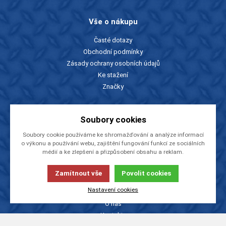
Vše o nákupu
Časté dotazy
Obchodní podmínky
Zásady ochrany osobních údajů
Ke stažení
Značky
Slevy a katalogy
Soubory cookies
Zboží v akci
Soubory cookie používáme ke shromažďování a analýze informací
o výkonu a používání webu, zajištění fungování funkcí ze sociálních
Ceníky a katalogy
médií a ke zlepšení a přizpůsobení obsahu a reklam.
Rady a tipy
Zamítnout vše
Povolit cookies
O firmě
Nastavení cookies
O nás
Kontakty