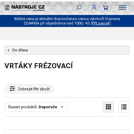
Běžná cena je aktuální doporučenou cenou výrobců! Doprava
ZDARMA při objednávce nad 1000,- Kč
(PPLparcel)
Do dřeva
VRTÁKY FRÉZOVACÍ
Zobrazit
filtr zboží
Řazení produktů:
Doporučené