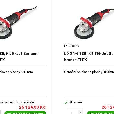
FX-418870
80, Kit E-Jet Sanační
LD 24-6 180, Kit TH-Jet S
LEX
bruska FLEX
ska na plochy, 180 mm
Sanační bruska na plochy, 180 m
 na cestě od dodavatele
Skladem
26 124,00
Kč
26 12