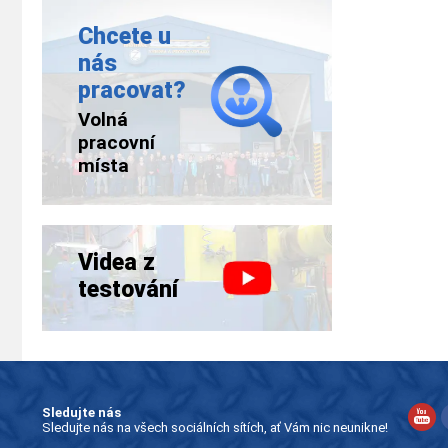
Chcete u
nás
pracovat?
Volná
pracovní
místa
Videa z
testování
Sledujte nás
Sledujte nás na všech sociálních sítích, ať Vám nic neunikne!