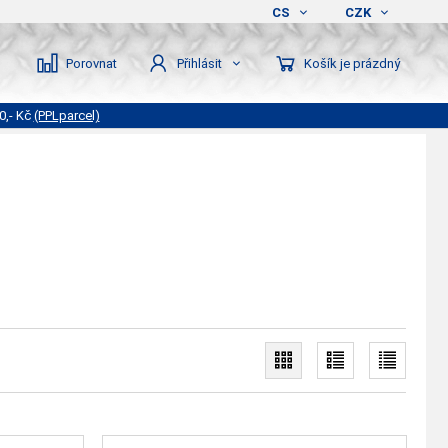
CS
CZK
Porovnat
Košík je prázdný
Přihlásit
0,- Kč
(PPLparcel)