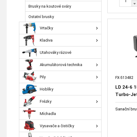
Brusky na koutové sváry
Ostatní brusky
Vrtačky
Kladiva
Utahováky rázové
Akumulátorová technika
Pily
FX-513482
LD 24-6 1
Hoblíky
Turbo-Je
Frézky
Sanační bru
Míchadla
Vysavače a čističky