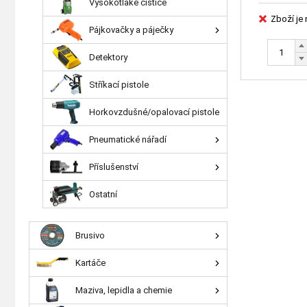
Vysokotlaké čističe
Zboží je
Pájkovačky a páječky
Detektory
Stříkací pistole
Horkovzdušné/opalovací pistole
Pneumatické nářadí
Příslušenství
Ostatní
Brusivo
Kartáče
Maziva, lepidla a chemie