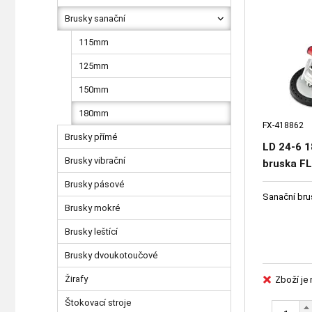
Brusky sanační
115mm
125mm
150mm
180mm
FX-418862
Brusky přímé
LD 24-6 1
Brusky vibrační
bruska F
Brusky pásové
Sanační bru
Brusky mokré
Brusky leštící
Brusky dvoukotoučové
Žirafy
Zboží je
Štokovací stroje