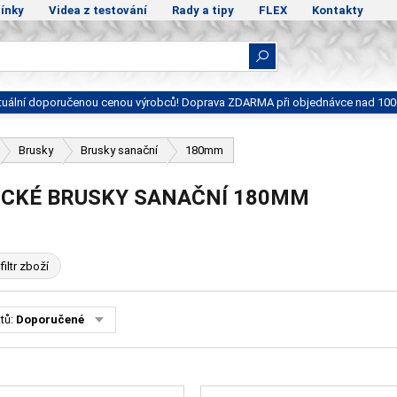
ínky
Videa z testování
Rady a tipy
FLEX
Kontakty
ktuální doporučenou cenou výrobců! Doprava ZDARMA při objednávce nad 100
Brusky
Brusky sanační
180mm
ICKÉ BRUSKY SANAČNÍ 180MM
filtr zboží
tů:
Doporučené