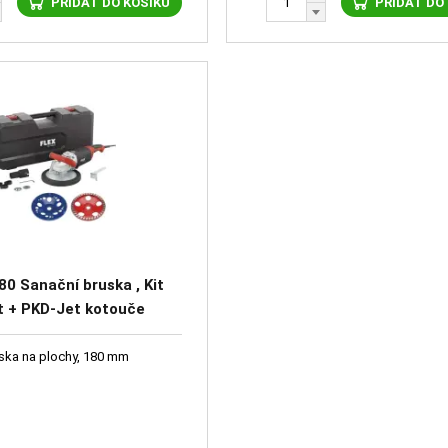
PŘIDAT DO KOŠÍKU
PŘIDAT DO
80 Sanační bruska , Kit
t + PKD-Jet kotouče
ska na plochy, 180 mm