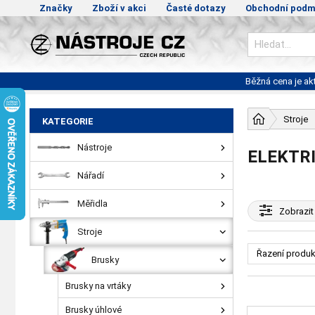
Značky
Zboží v akci
Časté dotazy
Obchodní podm
Běžná cena je a
Stroje
KATEGORIE
Nástroje
ELEKTR
Nářadí
Měřidla
Zobrazit
Stroje
Řazení produk
Brusky
Brusky na vrtáky
Brusky úhlové