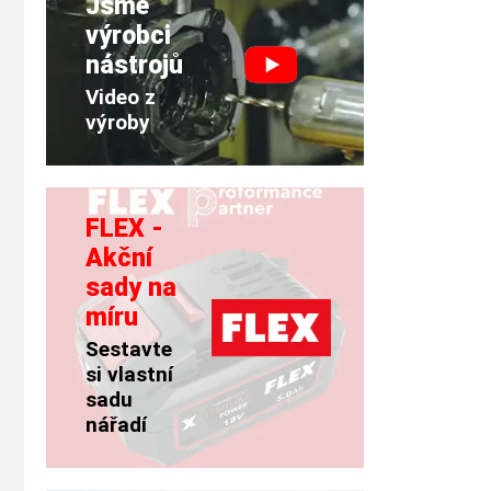
Jsme
výrobci
nástrojů
Video z
výroby
FLEX -
Akční
sady na
míru
Sestavte
si vlastní
sadu
nářadí