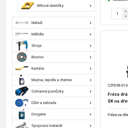
Břitové destičky
Nářadí
Měřidla
Stroje
Brusivo
Kartáče
Maziva, lepidla a chemie
CZFD3B-D10
Ochranné pomůcky
Fréza dr
SK na dře
Dům a zahrada
Drogerie
Fréza na dř
Spojovací materiál