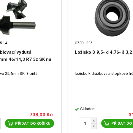
5-14
CZFD-L095
blovací vydutá
Ložisko D 9,5- d 4,76- š 3
mm 46/14,3 R7 3z SK na
evo 25,4mm SK, 3-břitá
ložisko k drážkovací stopkové fr
Skladem
708,00
Kč
3
PŘIDAT DO KOŠÍKU
PŘIDAT DO