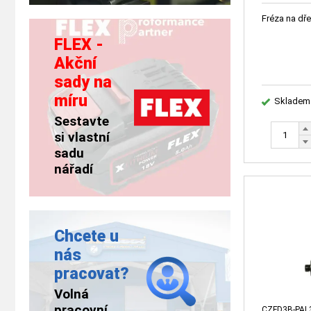
Fréza na dř
FLEX -
Akční
sady na
míru
Skladem
Sestavte
si vlastní
sadu
nářadí
Chcete u
nás
pracovat?
Volná
pracovní
CZFD3B-PAL