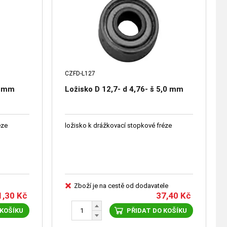
CZFD-L127
,2 mm
Ložisko D 12,7- d 4,76- š 5,0 mm
éze
ložisko k drážkovací stopkové fréze
Zboží je na cestě od dodavatele
1,30
Kč
37,40
Kč
 KOŠÍKU
PŘIDAT DO KOŠÍKU