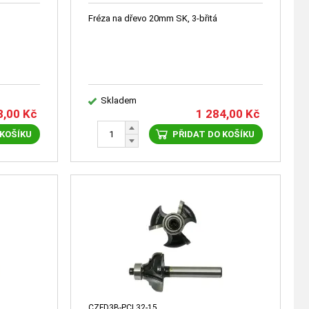
Fréza na dřevo 20mm SK, 3-břitá
Skladem
8,00
Kč
1 284,00
Kč
 KOŠÍKU
PŘIDAT DO KOŠÍKU
CZFD3B-PCL32-15