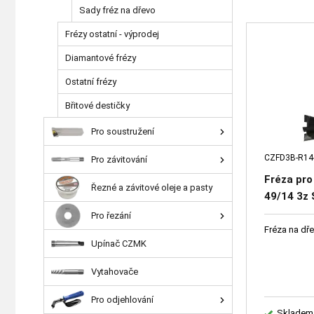
Sady fréz na dřevo
Frézy ostatní - výprodej
Diamantové frézy
Ostatní frézy
Břitové destičky
Pro soustružení
CZFD3B-R14
Pro závitování
Fréza pro
Řezné a závitové oleje a pasty
49/14 3z 
Pro řezání
Fréza na dř
Upínač CZMK
Vytahovače
Pro odjehlování
Skladem