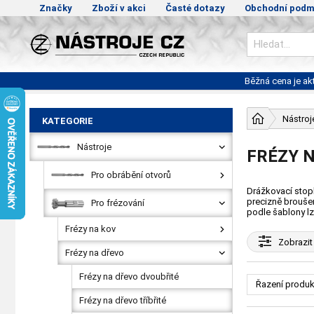
Značky
Zboží v akci
Časté dotazy
Obchodní podm
Běžná cena je a
Nástroj
KATEGORIE
Nástroje
FRÉZY N
Pro obrábění otvorů
Drážkovací stopk
precizně broušen
Pro frézování
podle šablony lz
Frézy na kov
Zobrazit
Frézy na dřevo
Frézy na dřevo dvoubřité
Řazení produk
Frézy na dřevo tříbřité