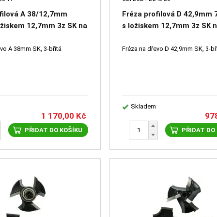
filová A 38/12,7mm
Fréza profilová D 42,9mm 
ožiskem 12,7mm 3z SK na
s ložiskem 12,7mm 3z SK n
evo A 38mm SK, 3-břitá
Fréza na dřevo D 42,9mm SK, 3-bř
Skladem
1 170,00
Kč
97
PŘIDAT DO KOŠÍKU
PŘIDAT DO