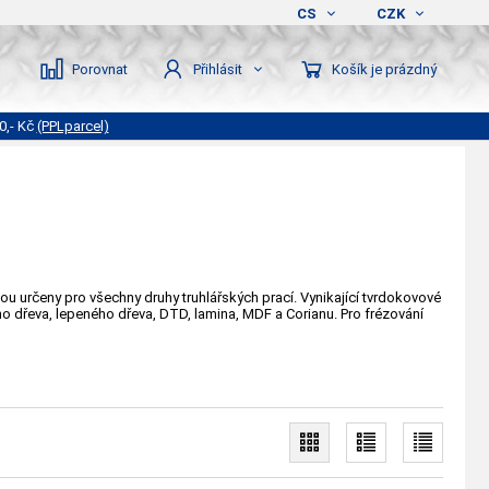
CS
CZK
Porovnat
Košík je prázdný
Přihlásit
0,- Kč
(PPLparcel)
sou určeny pro všechny druhy truhlářských prací. Vynikající tvrdokovové
ho dřeva, lepeného dřeva, DTD, lamina, MDF a Corianu. Pro frézování