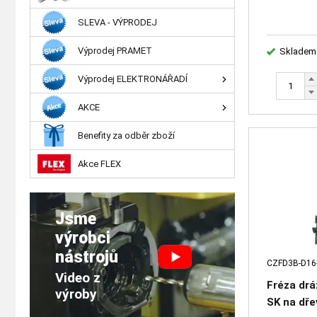
SLEVA - VÝPRODEJ
Výprodej PRAMET
Skladem
Výprodej ELEKTRONÁŘADÍ
AKCE
Benefity za odběr zboží
Akce FLEX
Jsme
výrobci
nástrojů
CZFD3B-D16
Video z
Fréza dr
výroby
SK na dře