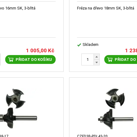
evo 16mm SK, 3-břitá
Fréza na dřevo 18mm SK, 3-břitá
Skladem
1 005,00
Kč
1 23
PŘIDAT DO KOŠÍKU
PŘIDAT DO
38-17
CZFD3B-PDL43-20