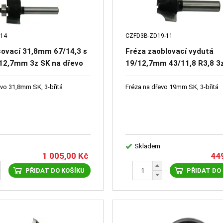
-14
CZFD3B-ZD19-11
covací 31,8mm 67/14,3 s
Fréza zaoblovací vydutá
 12,7mm 3z SK na dřevo
19/12,7mm 43/11,8 R3,8 3
dřevo
evo 31,8mm SK, 3-břitá
Fréza na dřevo 19mm SK, 3-břitá
Skladem
1 005,00
Kč
44
PŘIDAT DO KOŠÍKU
PŘIDAT DO