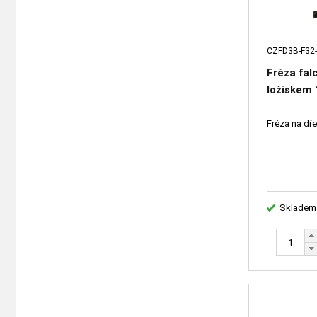
CZFD3B-F32
Fréza fal
ložiskem
Fréza na dř
Skladem