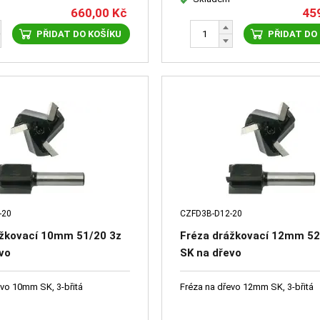
660,00
Kč
45
PŘIDAT DO KOŠÍKU
PŘIDAT DO
-20
CZFD3B-D12-20
ážkovací 10mm 51/20 3z
Fréza drážkovací 12mm 52
vo
SK na dřevo
evo 10mm SK, 3-břitá
Fréza na dřevo 12mm SK, 3-břitá