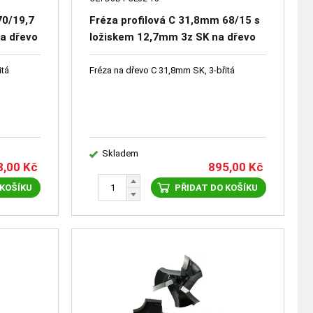
70/19,7
Fréza profilová C 31,8mm 68/15 s
a dřevo
ložiskem 12,7mm 3z SK na dřevo
itá
Fréza na dřevo C 31,8mm SK, 3-břitá
Skladem
8,00
Kč
895,00
Kč
 KOŠÍKU
PŘIDAT DO KOŠÍKU