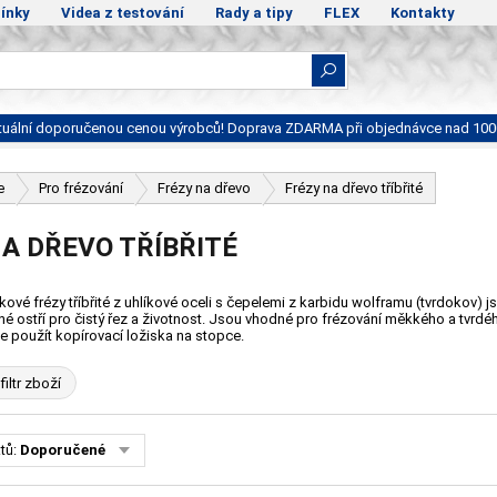
ínky
Videa z testování
Rady a tipy
FLEX
Kontakty
ktuální doporučenou cenou výrobců! Doprava ZDARMA při objednávce nad 100
e
Pro frézování
Frézy na dřevo
Frézy na dřevo tříbřité
A DŘEVO TŘÍBŘITÉ
ové frézy tříbřité z uhlíkové oceli s čepelemi z karbidu wolframu (tvrdokov) j
é ostří pro čistý řez a životnost. Jsou vhodné pro frézování měkkého a tvrdé
e použít kopírovací ložiska na stopce.
filtr zboží
tů:
Doporučené