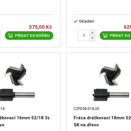
Skladem
575,00
Kč
62
PŘIDAT DO KOŠÍKU
PŘIDAT DO
-18
CZFD3B-D18-20
ážkovací 16mm 52/18 3z
Fréza drážkovací 18mm 52
vo
SK na dřevo