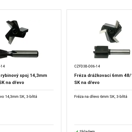
-14
CZFD3B-D06-14
 rybinový spoj 14,3mm
Fréza drážkovací 6mm 48/
SK na dřevo
SK na dřevo
evo 14,3mm SK, 3-břitá
Fréza na dřevo 6mm SK, 3-břitá
Skladem