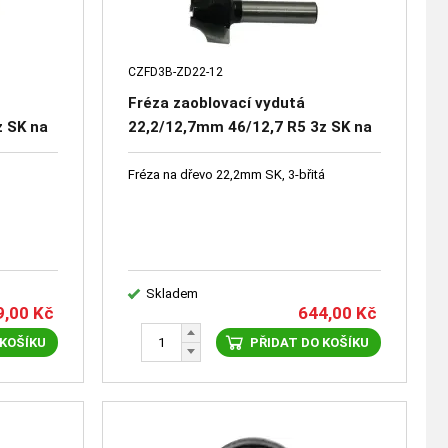
CZFD3B-ZD22-12
Fréza zaoblovací vydutá
z SK na
22,2/12,7mm 46/12,7 R5 3z SK na
dřevo
Fréza na dřevo 22,2mm SK, 3-břitá
Skladem
9,00
Kč
644,00
Kč
 KOŠÍKU
PŘIDAT DO KOŠÍKU