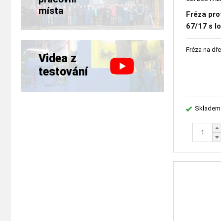
místa
Fréza pro
67/17 s l
dřevo
Fréza na dř
Videa z
testování
Skladem