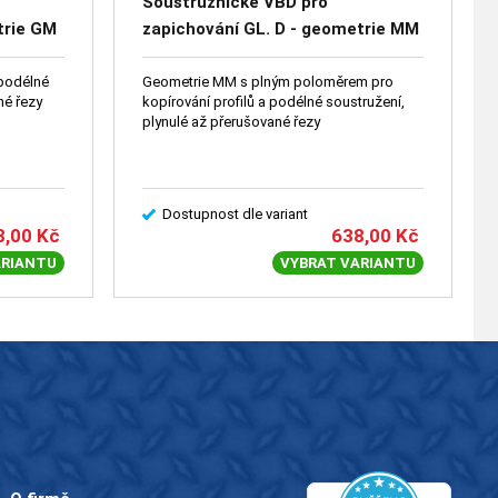
Soustružnické VBD pro
trie GM
zapichování GL. D - geometrie MM
 podélné
Geometrie MM s plným poloměrem pro
né řezy
kopírování profilů a podélné soustružení,
plynulé až přerušované řezy
Dostupnost dle variant
8,00
Kč
638,00
Kč
ARIANTU
VYBRAT VARIANTU