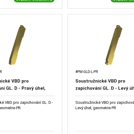
PR
#PM-GLD-L-PR
nické VBD pro
Soustružnické VBD pro
ní GL. D - Pravý úhel,
zapichování GL. D - Levý úh
e PR
geometrie PR
ké VBD pro zapichování GL. D -
Soustružnické VBD pro zapichován
geometrie PR
Levý úhel, geometrie PR