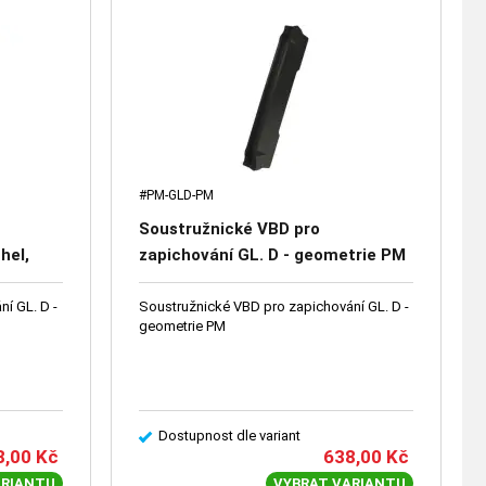
#PM-GLD-PM
Soustružnické VBD pro
hel,
zapichování GL. D - geometrie PM
í GL. D -
Soustružnické VBD pro zapichování GL. D -
geometrie PM
Dostupnost dle variant
8,00
Kč
638,00
Kč
ARIANTU
VYBRAT VARIANTU