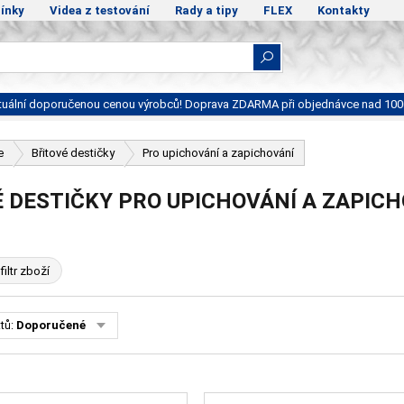
ínky
Videa z testování
Rady a tipy
FLEX
Kontakty
ktuální doporučenou cenou výrobců! Doprava ZDARMA při objednávce nad 100
e
Břitové destičky
Pro upichování a zapichování
 DESTIČKY PRO UPICHOVÁNÍ A ZAPIC
filtr zboží
tů:
Doporučené