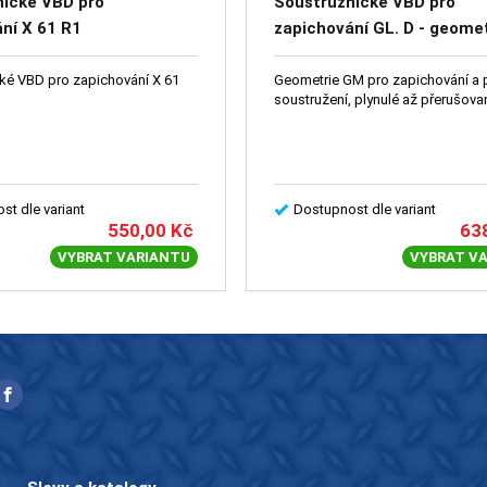
nické VBD pro
Soustružnické VBD pro
ní X 61 R1
zapichování GL. D - geome
é VBD pro zapichování X 61
Geometrie GM pro zapichování a
soustružení, plynulé až přerušova
st dle variant
Dostupnost dle variant
550,00
Kč
63
VYBRAT VARIANTU
VYBRAT V