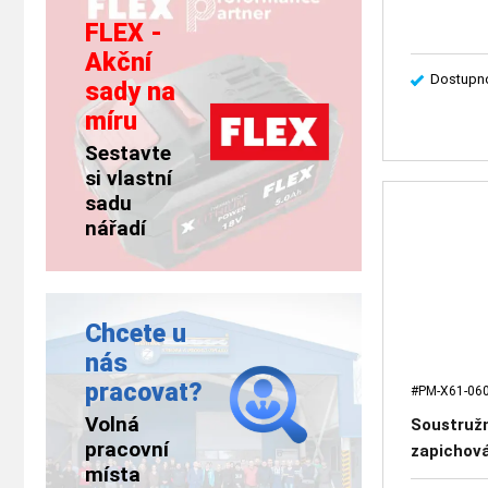
FLEX -
Akční
Dostupno
sady na
míru
Sestavte
si vlastní
sadu
nářadí
Chcete u
nás
pracovat?
#PM-X61-060
Volná
Soustruž
pracovní
zapichová
místa