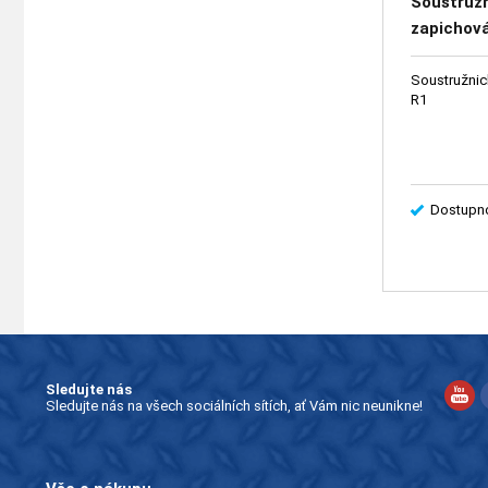
Soustruž
zapichová
Soustružnick
R1
Dostupno
Sledujte nás
Sledujte nás na všech sociálních sítích, ať Vám nic neunikne!