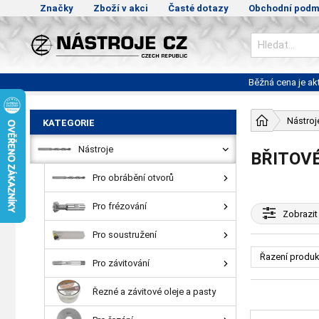
Značky
Zboží v akci
Časté dotazy
Obchodní podm
Běžná cena je a
Nástroj
KATEGORIE
Nástroje
BŘITOVÉ
Pro obrábění otvorů
Pro frézování
Zobrazit
Pro soustružení
Řazení produk
Pro závitování
Řezné a závitové oleje a pasty