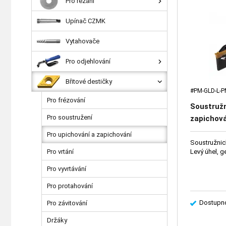
Pro řezání
Upínač CZMK
Vytahovače
Pro odjehlování
Břitové destičky
#PM-GLD-L-
Pro frézování
Soustruž
Pro soustružení
zapichová
geometri
Pro upichování a zapichování
Soustružnic
Pro vrtání
Levý úhel, 
Pro vyvrtávání
Pro protahování
Dostupno
Pro závitování
Držáky