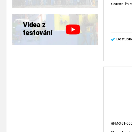
Videa z
testování
Dostupno
#PM-X61-06