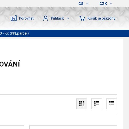
CS
CZK
Porovnat
Košík je prázdný
Přihlásit
0,- Kč
(PPLparcel)
HOVÁNÍ