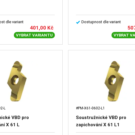
st dle variant
Dostupnost dle variant
401,00
Kč
50
VYBRAT VARIANTU
VYBRAT V
2-L
#PM-X61-0602-L1
nické VBD pro
Soustružnické VBD pro
ní X 61 L
zapichování X 61 L1