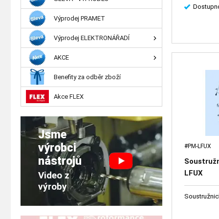
Dostupno
Výprodej PRAMET
Výprodej ELEKTRONÁŘADÍ
AKCE
Benefity za odběr zboží
Akce FLEX
Jsme
výrobci
#PM-LFUX
nástrojů
Soustružn
LFUX
Video z
výroby