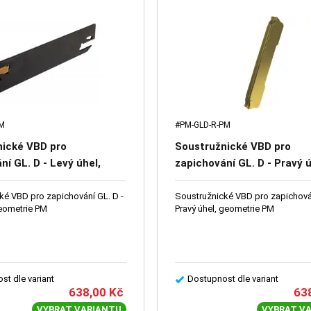
PM
#PM-GLD-R-PM
nické VBD pro
Soustružnické VBD pro
ní GL. D - Levý úhel,
zapichování GL. D - Pravý ú
e PM
geometrie PM
ké VBD pro zapichování GL. D -
Soustružnické VBD pro zapichován
geometrie PM
Pravý úhel, geometrie PM
st dle variant
Dostupnost dle variant
638,00
Kč
63
VYBRAT VARIANTU
VYBRAT V