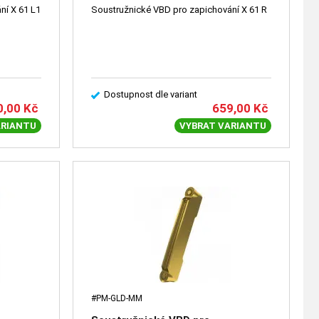
Soustružnické VBD pro zapichování X 61 L1
Soustružnické VBD pro zapichování X 61 R
Dostupnost dle variant
0,00
Kč
659,00
Kč
ARIANTU
VYBRAT VARIANTU
#PM-GLD-MM