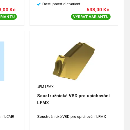
Dostupnost dle variant
8,00
Kč
638,00
Kč
ARIANTU
VYBRAT VARIANTU
#PM-LFMX
Soustružnické VBD pro upichování
LFMX
ání LCMR
Soustružnické VBD pro upichování LFMX