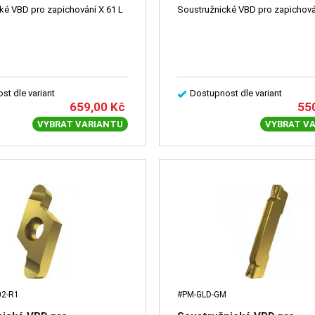
Soustružnické VBD pro zapichování X 61 L
st dle variant
Dostupnost dle variant
659,00
Kč
55
VYBRAT VARIANTU
VYBRAT V
02-R1
#PM-GLD-GM