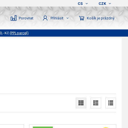
CS
CZK
Porovnat
Košík je prázdný
Přihlásit
0,- Kč
(PPLparcel)