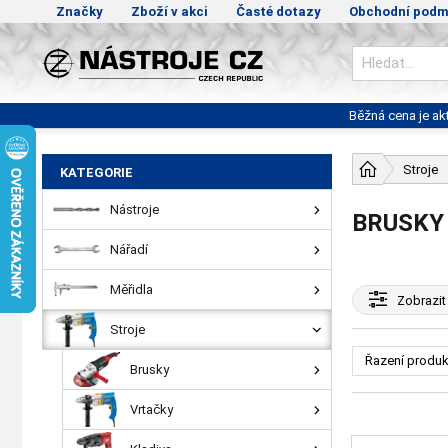
Značky
Zboží v akci
Časté dotazy
Obchodní podm
Běžná cena je a
Stroje
KATEGORIE
Nástroje
BRUSKY
Nářadí
Měřidla
Zobrazit
Stroje
Řazení produk
Brusky
Vrtačky