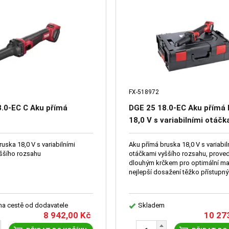
FX-518972
.0-EC C Aku přímá
DGE 25 18.0-EC Aku přímá 
18,0 V s variabilními otáč
vyššího rozsahu
uska 18,0 V s variabilními
Aku přímá bruska 18,0 V s variabil
ššího rozsahu
otáčkami vyššího rozsahu, proved
dlouhým krčkem pro optimální ma
nejlepší dosažení těžko přístupný
 na cestě od dodavatele
Skladem
8 942,00
Kč
10 27