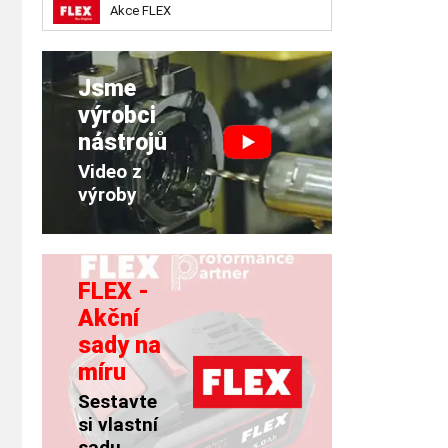
Akce FLEX
Jsme
výrobci
nástrojů
Video z
výroby
FLEX -
Akční
sady na
míru
Sestavte
si vlastní
sadu