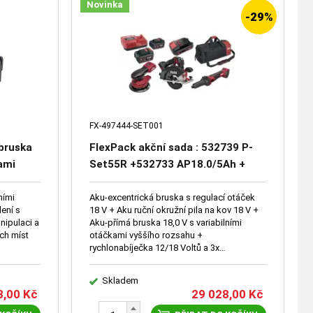
Novinka
-29%
FX-497444-SET001
bruska
FlexPack akční sada : 532739 P-
kami
Set55R +532733 AP18.0/5Ah +
534089 FB2 L700/400 + 534186
ORE 5-150 18-EC C + 533686 CSM
ními
Aku-excentrická bruska s regulací otáček
ení s
18 V + Aku ruční okružní pila na kov 18 V +
57 18- EC C + 518867 DGE 25 18.0
nipulaci a
Aku-přímá bruska 18,0 V s variabilními
EC C
ch míst
otáčkami vyššího rozsahu +
rychlonabíječka 12/18 Voltů a 3x
akumulátor 5,0 Ah 18 V
Skladem
3,00
Kč
29 028,00
Kč