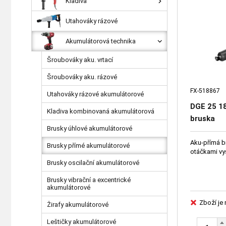
Kladiva
Utahováky rázové
Akumulátorová technika
Šroubováky aku. vrtací
Šroubováky aku. rázové
FX-518867
Utahováky rázové akumulátorové
DGE 25 18
Kladiva kombinovaná akumulátorová
bruska
Brusky úhlové akumulátorové
Aku-přímá br
Brusky přímé akumulátorové
otáčkami vy
Brusky oscilační akumulátorové
Brusky vibrační a excentrické
akumulátorové
Zboží je
Žirafy akumulátorové
Leštičky akumulátorové