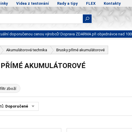
ínky
Videa z testování
Rady a tipy
FLEX
Kontakty
ktuální doporučenou cenou výrobců! Doprava ZDARMA při objednávce nad 100
Akumulátorová technika
Brusky přímé akumulátorové
 PŘÍMÉ AKUMULÁTOROVÉ
filtr zboží
tů:
Doporučené