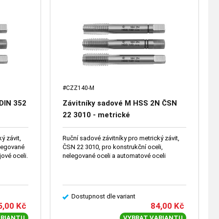
#CZZ140-M
DIN 352
Závitníky sadové M HSS 2N ČSN
22 3010 - metrické
ý závit,
Ruční sadové závitníky pro metrický závit,
ČSN 22 3010, pro konstrukční oceli,
jové oceli.
nelegované oceli a automatové oceli
Dostupnost dle variant
5,00
Kč
84,00
Kč
ARIANTU
VYBRAT VARIANTU