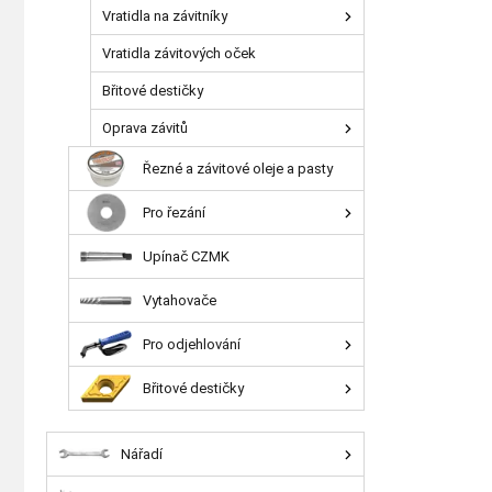
Vratidla na závitníky
Vratidla závitových oček
Břitové destičky
Oprava závitů
Řezné a závitové oleje a pasty
Pro řezání
Upínač CZMK
Vytahovače
Pro odjehlování
Břitové destičky
Nářadí