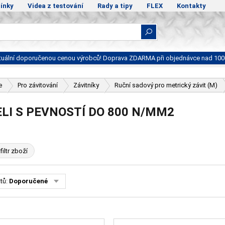
ínky
Videa z testování
Rady a tipy
FLEX
Kontakty
ktuální doporučenou cenou výrobců! Doprava ZDARMA při objednávce nad 100
e
Pro závitování
Závitníky
Ruční sadový pro metrický závit (M)
LI S PEVNOSTÍ DO 800 N/MM2
filtr zboží
tů:
Doporučené