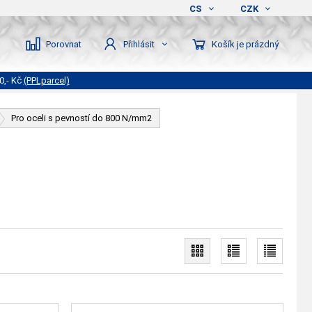
CS
CZK
Porovnat
Košík je prázdný
Přihlásit
0,- Kč
(PPLparcel)
Pro oceli s pevností do 800 N/mm2