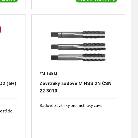
#BU140-M
O2 (6H)
Závitníky sadové M HSS 2N ČSN
22 3010
Sadové závitníky pro metrický závit
ností do