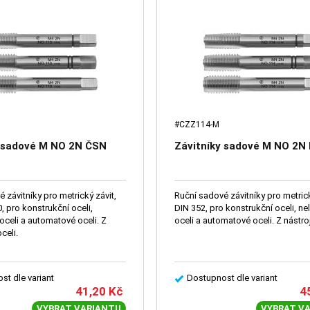
#CZZ114-M
y sadové M NO 2N ČSN
Závitníky sadové M NO 2N 
 závitníky pro metrický závit,
Ruční sadové závitníky pro metrick
 pro konstrukční oceli,
DIN 352, pro konstrukční oceli, nelegované
oceli a automatové oceli. Z
oceli a automatové oceli. Z nástro
celi.
st dle variant
Dostupnost dle variant
41,20
Kč
4
VYBRAT VARIANTU
VYBRAT V