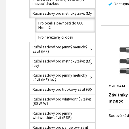
mazací drážkou
Dostupno
Ruční sadový pro metrický závit (M)
Pro oceli s pevností do 800
N/mm2
Pro nerezavějící oceli
Ruční sadový pro jemný metrický
závit (MF)
Ruční sadový pro metrický závit (M)
levý
Ruční sadový pro jemný metrický
závit (MF) levý
#BU154-M
Ruční sadový pro trubkový závit (G)
Závitník
Ruční sadový pro whitworthův závit
ISO529
(BSW-W)
Ruční sadový pro jemný
Sadové závit
whitworthův závit (BSF)
Ruční sadový pro pancéřový závit