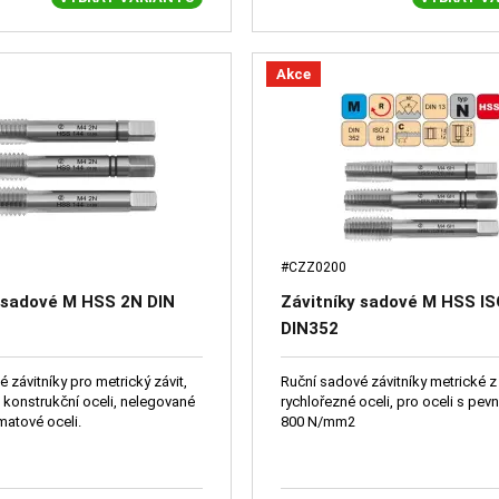
Akce
#CZZ0200
 sadové M HSS 2N DIN
Závitníky sadové M HSS IS
DIN352
 závitníky pro metrický závit,
Ruční sadové závitníky metrické z
 konstrukční oceli, nelegované
rychlořezné oceli, pro oceli s pev
matové oceli.
800 N/mm2