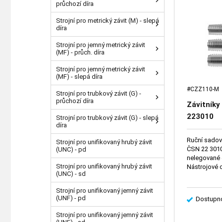
průchozí díra
Strojní pro metrický závit (M) - slepá
díra
Strojní pro jemný metrický závit
(MF) - průch. díra
Strojní pro jemný metrický závit
(MF) - slepá díra
#CZZ110-M
Strojní pro trubkový závit (G) -
průchozí díra
Závitník
223010
Strojní pro trubkový závit (G) - slepá
díra
Ruční sadové
Strojní pro unifikovaný hrubý závit
ČSN 22 3010,
(UNC) - pd
nelegované 
Strojní pro unifikovaný hrubý závit
Nástrojové o
(UNC) - sd
Strojní pro unifikovaný jemný závit
(UNF) - pd
Dostupno
Strojní pro unifikovaný jemný závit