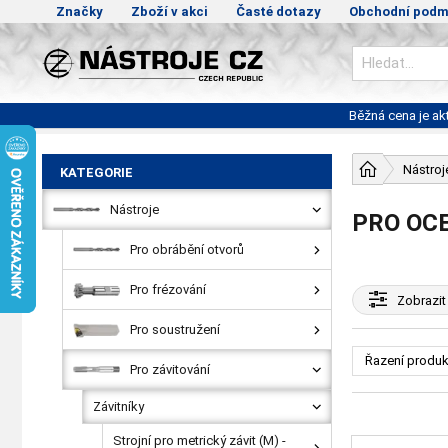
Značky
Zboží v akci
Časté dotazy
Obchodní podm
Běžná cena je a
Nástroj
KATEGORIE
Nástroje
PRO OCE
Pro obrábění otvorů
Pro frézování
Zobrazit
Pro soustružení
Řazení produk
Pro závitování
Závitníky
Strojní pro metrický závit (M) -