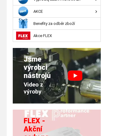
AKCE
Benefity za odběr zboží
Akce FLEX
Jsme
výrobci
nástrojů
Video z
výroby
FLEX -
Akční