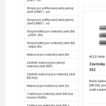
(UNF) - sd
Strojní pro unifikovaný extra jemný
závit (UNEF) - pd
Strojní pro unifikovaný extra jemný
závit (UNEF) - sd
Strojní krátký pro metrický závit (M)
- průch. díra
Strojní krátký pro metrický závit (M)
- slepá díra
Maticový pro metrický závit (M)
#CZZ144-M
Závitník maticový pro jemný
Závitníky
metrický závit (MF)
352
Závitník maticový pro metrický závit
(M) levý
Ruční sadové
DIN 352, pro
Maticový pro trubkový závit (G)
oceli a auto
Tvářecí pro metrický závit (M) bez
mazací drážky
Tvářecí pro metrický závit (M) s