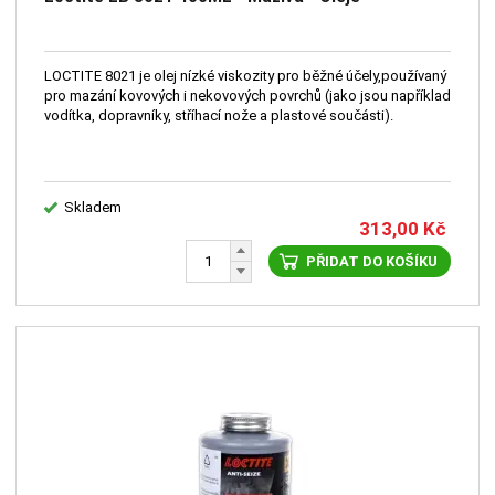
LOCTITE 8021 je olej nízké viskozity pro běžné účely,používaný
pro mazání kovových i nekovových povrchů (jako jsou například
vodítka, dopravníky, stříhací nože a plastové součásti).
Skladem
313,00
Kč
PŘIDAT DO KOŠÍKU