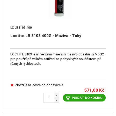
LC-LB8103-400
Loctite LB 8103 400G - Maziva - Tuky
LOCTITE 8103 je univerzální minerální mazivo obsahující MoS2
pro použití při velkém zatížení na pohyblivých součástech při
různých rychlostech.
Zboží je na cestě od dodavatele
571,00
Kč
PŘIDAT DO KOŠÍKU