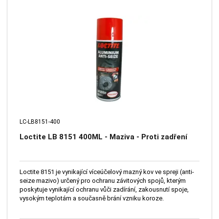
LC-LB8151-400
Loctite LB 8151 400ML - Maziva - Proti zadření
Loctite 8151 je vynikající víceúčelový mazný kov ve spreji (anti-
seize mazivo) určený pro ochranu závitových spojů, kterým
poskytuje vynikající ochranu vůči zadírání, zakousnutí spoje,
vysokým teplotám a současně brání vzniku koroze.