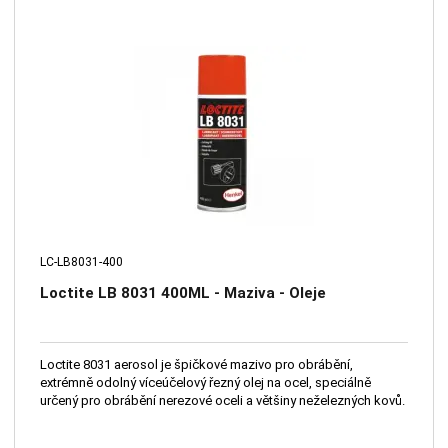
LC-LB8031-400
Loctite LB 8031 400ML - Maziva - Oleje
Loctite 8031 aerosol je špičkové mazivo pro obrábění,
extrémně odolný víceúčelový řezný olej na ocel, speciálně
určený pro obrábění nerezové oceli a většiny neželezných kovů.