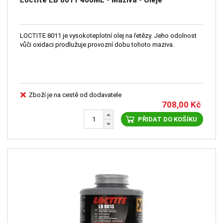
Loctite LB 8011 400ML - Maziva - Oleje
LOCTITE 8011 je vysokoteplotní olej na řetězy. Jeho odolnost
vůči oxidaci prodlužuje provozní dobu tohoto maziva.
Zboží je na cestě od dodavatele
708,00
Kč
PŘIDAT DO KOŠÍKU