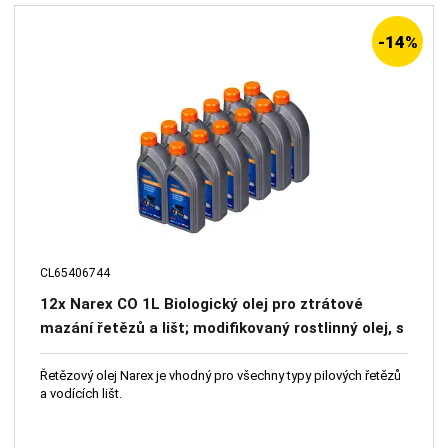
-14%
CL65406744
12x Narex CO 1L Biologický olej pro ztrátové
mazání řetězů a lišt; modifikovaný rostlinný olej, s
příměsí aditiv; balení 1 litr
Řetězový olej Narex je vhodný pro všechny typy pilových řetězů
a vodících lišt.