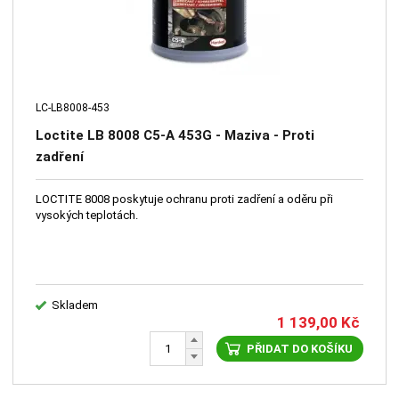
LC-LB8008-453
Loctite LB 8008 C5-A 453G - Maziva - Proti
zadření
LOCTITE 8008 poskytuje ochranu proti zadření a oděru při
vysokých teplotách.
Skladem
1 139,00
Kč
PŘIDAT DO KOŠÍKU