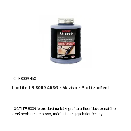
LC-LB8009-453
Loctite LB 8009 453G - Maziva - Proti zadření
LOCTITE 8009 je produkt na bázi grafitu a fluoriduvápenatého,
který neobsahuje olovo, měď, síru ani jejichsloučeniny.