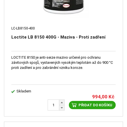
LC-LB8150-400
Loctite LB 8150 400G - Maziva - Proti zadření
LOCTITE 8150 je anti-seize mazivo určené pro ochranu
závitových spojů, vystavených vysokým teplotám až do 900 °C
proti zadření a pro zabránění vzniku koroze.
Skladem
994,00
Kč
PŘIDAT DO KOŠÍKU