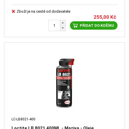
Zboží je na cestě od dodavatele
255,00
Kč
PŘIDAT DO KOŠÍKU
LC-LB8021-400
Loctite LB 8021 400ML - Maziva - Oleje