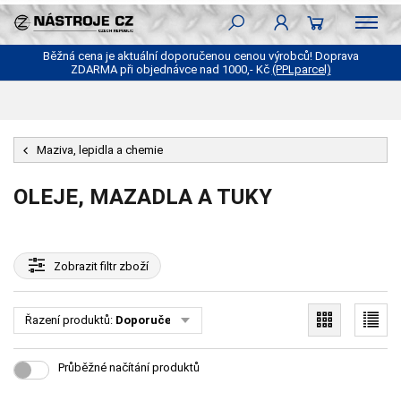
Běžná cena je aktuální doporučenou cenou výrobců! Doprava
ZDARMA při objednávce nad 1000,- Kč
(PPLparcel)
Maziva, lepidla a chemie
OLEJE, MAZADLA A TUKY
Zobrazit
filtr zboží
Řazení produktů:
Doporučené
Průběžné načítání produktů