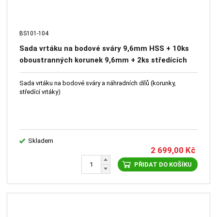
BS101-104
Sada vrtáku na bodové sváry 9,6mm HSS + 10ks
oboustranných korunek 9,6mm + 2ks středících
hrotů 2,5mm
Sada vrtáku na bodové sváry a náhradních dílů (korunky,
středící vrtáky)
Skladem
2 699,00
Kč
PŘIDAT DO KOŠÍKU