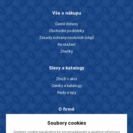
Vše o nákupu
Časté dotazy
Obchodní podmínky
Zásady ochrany osobních údajů
Ke stažení
Značky
Slevy a katalogy
Zboží v akci
Ceníky a katalogy
Rady a tipy
O firmě
O nás
Soubory cookies
Kontakty
Soubory cookie používáme ke shromažďování a analýze informací