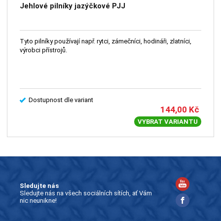
Jehlové pilníky jazýčkové PJJ
Tyto pilníky používají např. rytci, zámečníci, hodináři, zlatníci,
výrobci přístrojů.
Dostupnost dle variant
144,00
Kč
VYBRAT VARIANTU
Sledujte nás
Sledujte nás na všech sociálních sítích, ať Vám
nic neunikne!