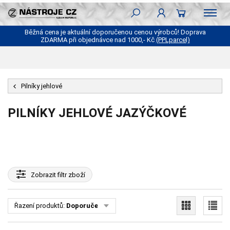
Běžná cena je aktuální doporučenou cenou výrobců! Doprava
ZDARMA při objednávce nad 1000,- Kč
(PPLparcel)
Pilníky jehlové
PILNÍKY JEHLOVÉ JAZÝČKOVÉ
Zobrazit
filtr zboží
Řazení produktů:
Doporučené