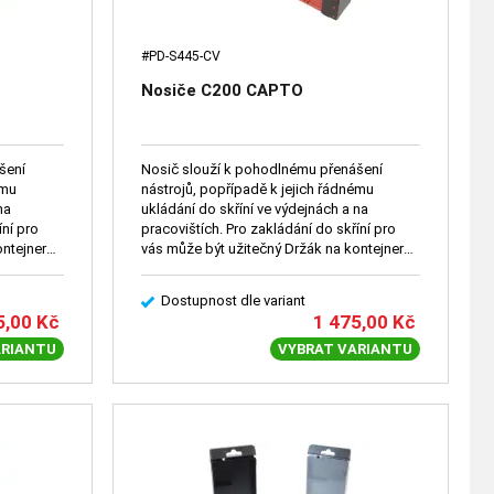
#PD-S445-CV
Nosiče C200 CAPTO
šení
Nosič slouží k pohodlnému přenášení
ému
nástrojů, popřípadě k jejich řádnému
na
ukládání do skříní ve výdejnách a na
íní pro
pracovištích. Pro zakládání do skříní pro
ontejner
vás může být užitečný Držák na kontejner
(2096).
Dostupnost dle variant
5,00
Kč
1 475,00
Kč
ARIANTU
VYBRAT VARIANTU