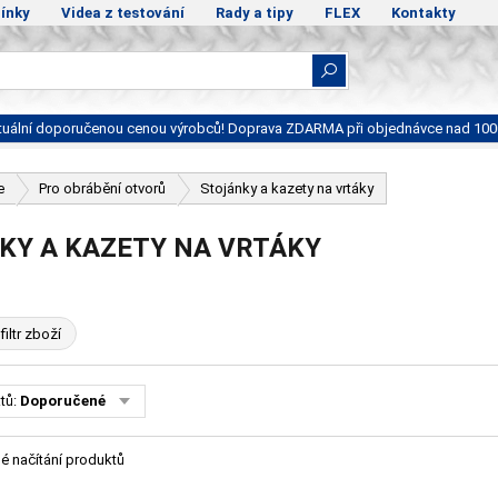
ínky
Videa z testování
Rady a tipy
FLEX
Kontakty
ktuální doporučenou cenou výrobců! Doprava ZDARMA při objednávce nad 100
e
Pro obrábění otvorů
Stojánky a kazety na vrtáky
KY A KAZETY NA VRTÁKY
filtr zboží
tů:
Doporučené
é načítání produktů