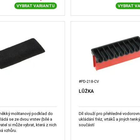
VYBRAT VARIANTU
VYBRAT V
#PD-218-CV
LŮŽKA
 měkký molitanový podklad do
Díl slouží pro přehledné vodorov
ládá se ze dvou vrstev (bílé a
ukládání fréz, vrtáků a jiných tenk
vatel si může vybrat, která z nich
součástí
á vzhůru.