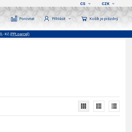
CS
CZK
Porovnat
Košík je prázdný
Přihlásit
0,- Kč
(PPLparcel)