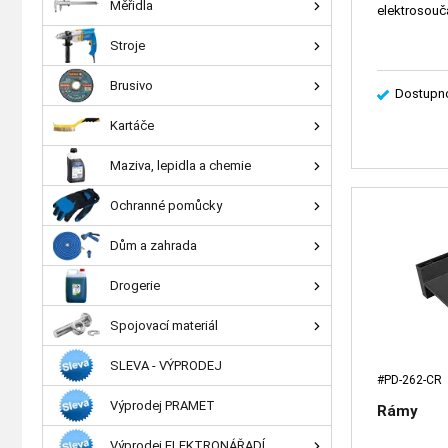
Měřidla
elektrosoučá
Stroje
Brusivo
Dostupno
Kartáče
Maziva, lepidla a chemie
Ochranné pomůcky
Dům a zahrada
Drogerie
Spojovací materiál
SLEVA - VÝPRODEJ
#PD-262-CR
Výprodej PRAMET
Rámy
Výprodej ELEKTRONÁŘADÍ