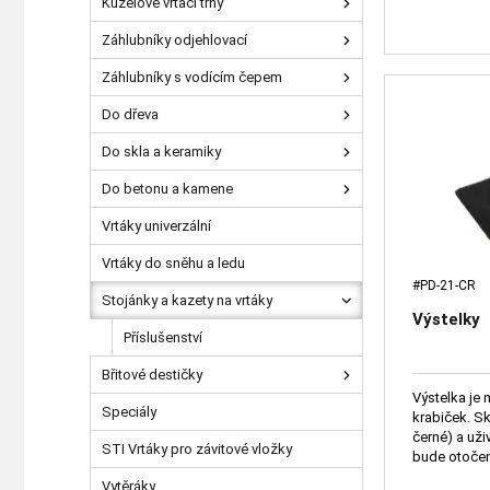
Kuželové vrtací trny
Záhlubníky odjehlovací
Záhlubníky s vodícím čepem
Do dřeva
Do skla a keramiky
Do betonu a kamene
Vrtáky univerzální
Vrtáky do sněhu a ledu
#PD-21-CR
Stojánky a kazety na vrtáky
Výstelky
Příslušenství
Břitové destičky
Výstelka je
Speciály
krabiček. Sk
černé) a uži
STI Vrtáky pro závitové vložky
bude otočen
Vytěráky