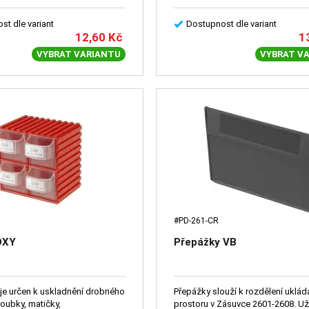
st dle variant
Dostupnost dle variant
12,60
Kč
1
VYBRAT VARIANTU
VYBRAT V
#PD-261-CR
OXY
Přepážky VB
e určen k uskladnění drobného
Přepážky slouží k rozdělení uklád
roubky, matičky,
prostoru v Zásuvce 2601-2608. Uži