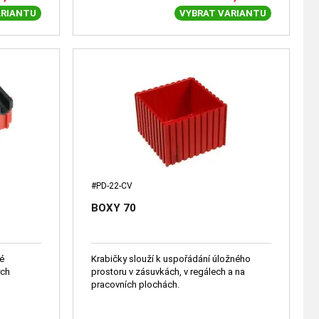
ARIANTU
VYBRAT VARIANTU
#PD-22-CV
BOXY 70
né
Krabičky slouží k uspořádání úložného
ých
prostoru v zásuvkách, v regálech a na
pracovních plochách.