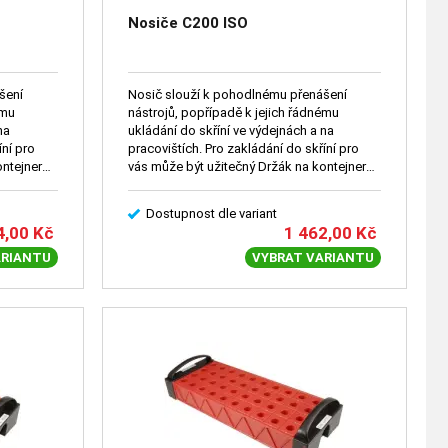
Nosiče C200 ISO
šení
Nosič slouží k pohodlnému přenášení
ému
nástrojů, popřípadě k jejich řádnému
na
ukládání do skříní ve výdejnách a na
íní pro
pracovištích. Pro zakládání do skříní pro
ontejner
vás může být užitečný Držák na kontejner
(2096).
Dostupnost dle variant
4,00
Kč
1 462,00
Kč
ARIANTU
VYBRAT VARIANTU