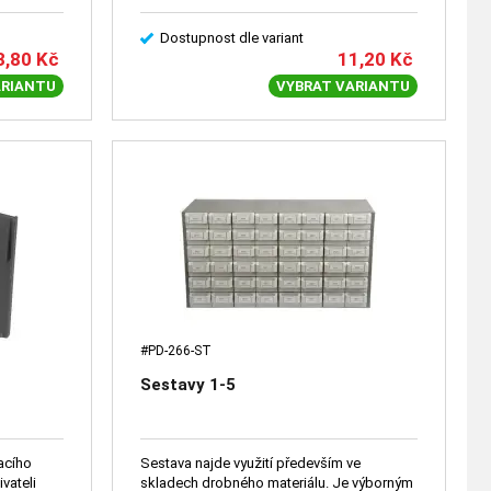
Dostupnost dle variant
3,80
Kč
11,20
Kč
ARIANTU
VYBRAT VARIANTU
#PD-266-ST
Sestavy 1-5
acího
Sestava najde využití především ve
vateli
skladech drobného materiálu. Je výborným