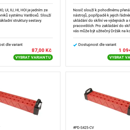
O, UI, IU, HI, HOI je jedním ze
Nosič slouží k pohodlnému přená
prvků systému VariBoxů. Slouží
nástrojů, popřípadě k jejich řádn
základní struktury sestavy.
ukládání do skříní ve výdejnách a 
pracovištích. Pro zakládání do skř
vás může být užitečný Držák na k
(2096).
st dle variant
Dostupnost dle variant
87,00
Kč
1 09
VYBRAT VARIANTU
VYBRAT V
V
#PD-S425-CV