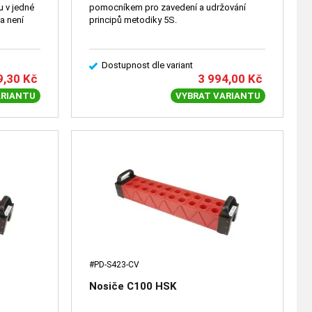
u v jedné
pomocníkem pro zavedení a udržování
a není
principů metodiky 5S.
Dostupnost dle variant
9,30
Kč
3 994,00
Kč
ARIANTU
VYBRAT VARIANTU
#PD-S423-CV
Nosiče C100 HSK