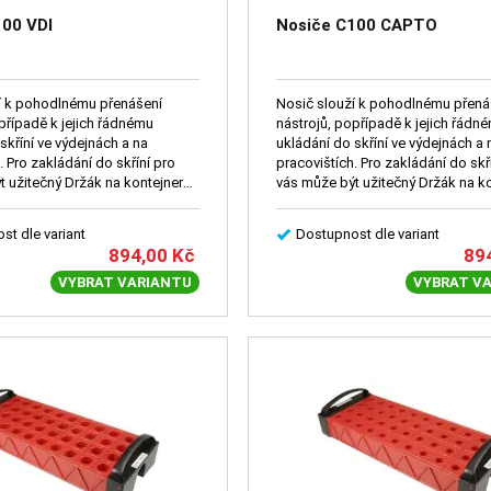
100 VDI
Nosiče C100 CAPTO
í k pohodlnému přenášení
Nosič slouží k pohodlnému přená
případě k jejich řádnému
nástrojů, popřípadě k jejich řádn
skříní ve výdejnách a na
ukládání do skříní ve výdejnách a 
. Pro zakládání do skříní pro
pracovištích. Pro zakládání do skř
t užitečný Držák na kontejner
vás může být užitečný Držák na k
(2096).
st dle variant
Dostupnost dle variant
894,00
Kč
89
VYBRAT VARIANTU
VYBRAT V