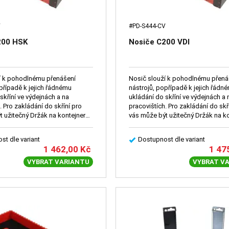
V
#PD-S444-CV
200 HSK
Nosiče C200 VDI
í k pohodlnému přenášení
Nosič slouží k pohodlnému přená
případě k jejich řádnému
nástrojů, popřípadě k jejich řádn
skříní ve výdejnách a na
ukládání do skříní ve výdejnách a 
. Pro zakládání do skříní pro
pracovištích. Pro zakládání do skř
t užitečný Držák na kontejner
vás může být užitečný Držák na k
(2096).
st dle variant
Dostupnost dle variant
1 462,00
Kč
1 47
VYBRAT VARIANTU
VYBRAT V