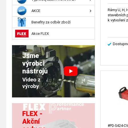
Rámy U, H, H
AKCE
stavebních 
k vytvoření 
Benefity za odběr zboží
Akce FLEX
Dostupno
Jsme
výrobci
nástrojů
Video z
výroby
FLEX -
Akční
#PD-S424-C