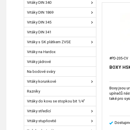
Vrtáky DIN 340
Vrtáky DIN 1869
Vrtáky DIN 345
Vrtáky DIN 341
Vrtáky s SK plátkem ZVSE
Vrtáky na Hardox
#PD-205-CV
Vrtáky jádrové
BOXY HS
Na bodové sváry
Vrtáky korunkové
Boxy jsou u
Razníky
upínačů nás
také pro sy
Vrtáky do kovu se stopkou bit 1/4"
Vrtáky středící
Vrtáky stupňovité
Dostupno