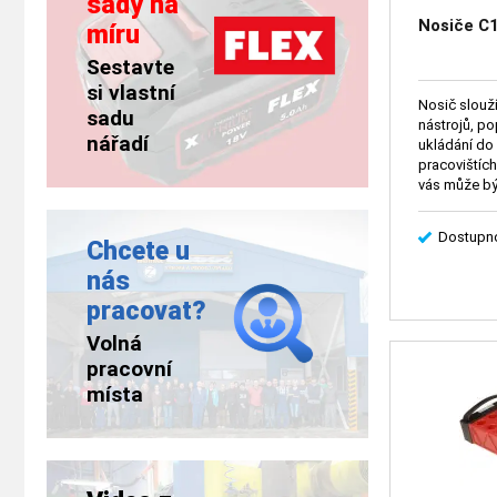
sady na
Nosiče C
míru
Sestavte
si vlastní
Nosič slouž
sadu
nástrojů, po
nářadí
ukládání do 
pracovištích
vás může bý
(2096).
Dostupno
Chcete u
nás
pracovat?
Volná
pracovní
místa