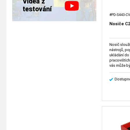
Videa z
testování
#PD-S443-C
Nosiče C
Nosič slouž
nástrojů, po
ukládání do 
pracovištích
vás může bý
(2096).
Dostupno