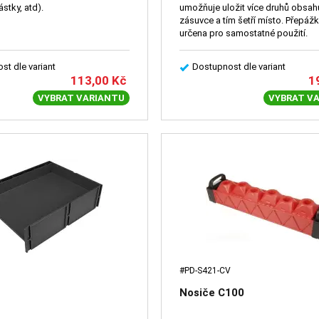
stky, atd).
umožňuje uložit více druhů obsah
zásuvce a tím šetří místo. Přepážk
určena pro samostatné použití.
st dle variant
Dostupnost dle variant
113,00
Kč
1
VYBRAT VARIANTU
VYBRAT V
#PD-S421-CV
Nosiče C100