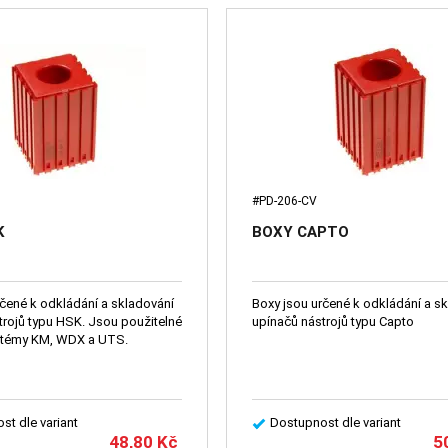
#PD-206-CV
K
BOXY CAPTO
rčené k odkládání a skladování
Boxy jsou určené k odkládání a s
trojů typu HSK. Jsou použitelné
upínačů nástrojů typu Capto
stémy KM, WDX a UTS.
st dle variant
Dostupnost dle variant
48,80
Kč
5