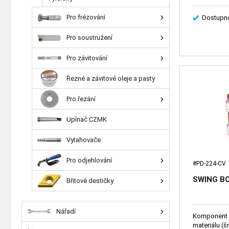
Pro frézování
Dostupno
Pro soustružení
Pro závitování
Řezné a závitové oleje a pasty
Pro řezání
Upínač CZMK
Vytahovače
Pro odjehlování
#PD-224-CV
SWING B
Břitové destičky
Nářadí
Komponent j
materiálu (š