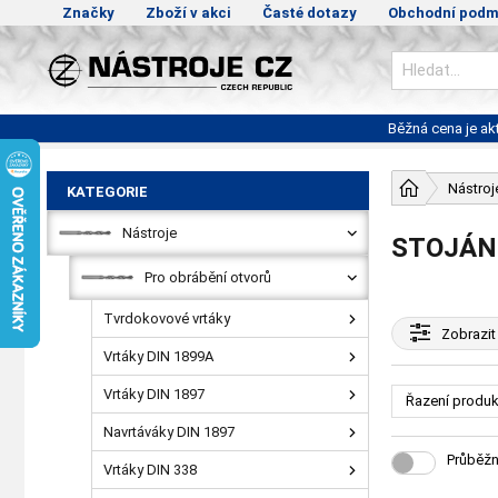
Značky
Zboží v akci
Časté dotazy
Obchodní podm
Běžná cena je a
Nástroj
KATEGORIE
Nástroje
STOJÁN
Pro obrábění otvorů
Tvrdokovové vrtáky
Zobrazit
Vrtáky DIN 1899A
Vrtáky DIN 1897
Řazení produk
Navrtáváky DIN 1897
Průběžn
Vrtáky DIN 338