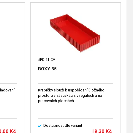
#PD-21-CV
BOXY 35
kladování
Krabičky slouží k uspořádání úložného
prostoru v zásuvkách, v regálech a na
pracovních plochách.
Dostupnost dle variant
0,00
Kč
19,30
Kč