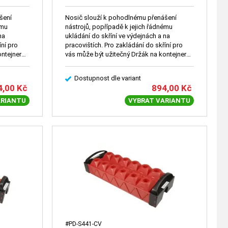
šení
Nosič slouží k pohodlnému přenášení
ému
nástrojů, popřípadě k jejich řádnému
na
ukládání do skříní ve výdejnách a na
íní pro
pracovištích. Pro zakládání do skříní pro
ontejner
vás může být užitečný Držák na kontejner
(2096).
Dostupnost dle variant
4,00
Kč
894,00
Kč
ARIANTU
VYBRAT VARIANTU
#PD-S441-CV