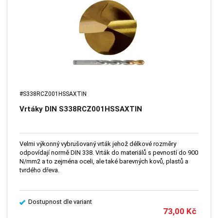
#S338RCZ001HSSAXTIN
Vrtáky DIN S338RCZ001HSSAXTIN
Velmi výkonný vybrušovaný vrták jehož délkové rozměry
odpovídají normě DIN 338. Vrták do materiálů s pevností do 900
N/mm2 a to zejména oceli, ale také barevných kovů, plastů a
tvrdého dřeva.
Dostupnost dle variant
73,00
Kč