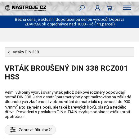
Běžná cena je aktuální doporučenou cenou výrobců! Doprava
ZDARMA při objednávce nad 1000,- Kč
(PPLparcel)
Vrtáky DIN 338
VRTÁK BROUŠENÝ DIN 338 RCZ001
HSS
Velmi výkonný vybrušovaný vrták jehož délkové rozměry odpovídají
normě DIN 338. Jeho ostatní parametry byly optimalizovány na základě
dlouholetých zkušeností v oboru vrtání do materiálů s pevností do 900
2
N/mm
a to zejména oceli, ale také barevných kovů, plastů a tvrdého
dřeva. Provedení s povlakem TiN a TiAlN zvyšuje odolnost vrtáku proti
opotřebení.
Zobrazit
filtr zboží