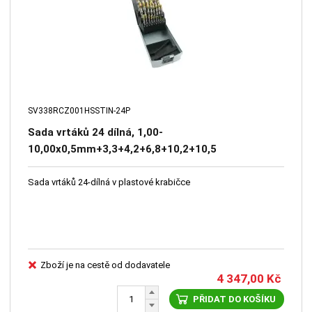
SV338RCZ001HSSTIN-24P
Sada vrtáků 24 dílná, 1,00-
10,00x0,5mm+3,3+4,2+6,8+10,2+10,5
S338RCZ001HSSAX TiN
Sada vrtáků 24-dílná v plastové krabičce
Zboží je na cestě od dodavatele
4 347,00
Kč
PŘIDAT DO KOŠÍKU