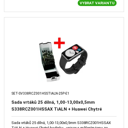
VYBRAT VARIANTU
SET-SV338RCZ001HSSTIALN-25P-E1
Sada vrtáků 25 dílná, 1,00-13,00x0,5mm
S338RCZ001HSSAX TiALN + Huawei Chytré
hodinky - unisex s měřením tepu ze zápěstí,
výpočet kalorií, měření vzdálenosti
Sada vrtáků 25 dílná, 1,00-13,00x0,5mm S338RCZ001HSSAX
TiALN + Huawei Chytré hodinky - unisex s měřením tepu ze