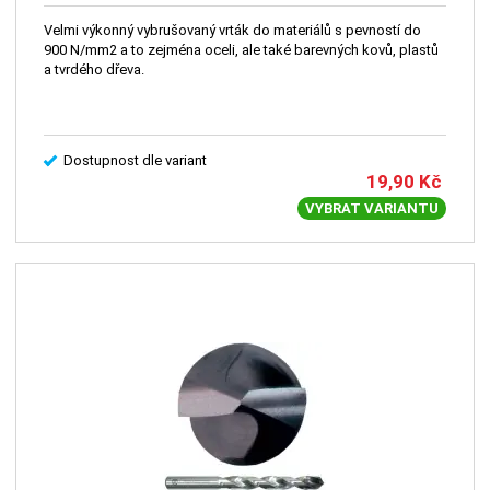
Velmi výkonný vybrušovaný vrták do materiálů s pevností do
900 N/mm2 a to zejména oceli, ale také barevných kovů, plastů
a tvrdého dřeva.
Dostupnost dle variant
19,90
Kč
VYBRAT VARIANTU