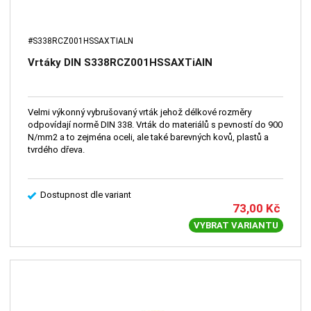
#S338RCZ001HSSAXTIALN
Vrtáky DIN S338RCZ001HSSAXTiAlN
Velmi výkonný vybrušovaný vrták jehož délkové rozměry
odpovídají normě DIN 338. Vrták do materiálů s pevností do 900
N/mm2 a to zejména oceli, ale také barevných kovů, plastů a
tvrdého dřeva.
Dostupnost dle variant
73,00
Kč
VYBRAT VARIANTU