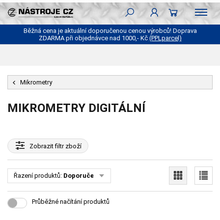
Běžná cena je aktuální doporučenou cenou výrobců! Doprava
ZDARMA při objednávce nad 1000,- Kč
(PPLparcel)
Mikrometry
MIKROMETRY DIGITÁLNÍ
Zobrazit
filtr zboží
Řazení produktů:
Doporučené
Průběžné načítání produktů