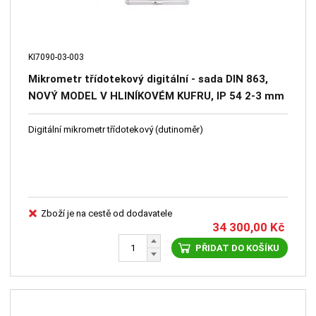
KI7090-03-003
Mikrometr třídotekový digitální - sada DIN 863,
NOVÝ MODEL V HLINÍKOVÉM KUFRU, IP 54 2-3 mm
0,001 / 0,004 mm KINEX
Digitální mikrometr třídotekový (dutinoměr)
Zboží je na cestě od dodavatele
34 300,00
Kč
PŘIDAT DO KOŠÍKU