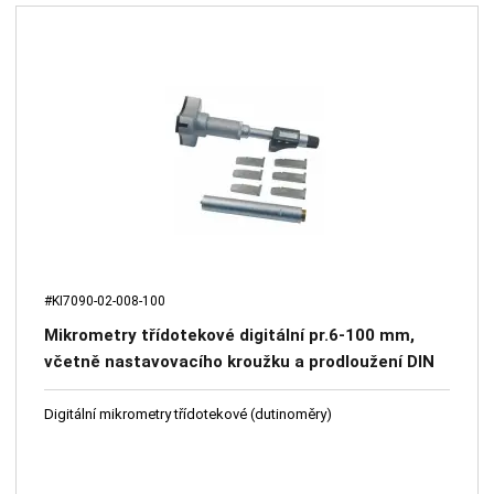
#KI7090-02-008-100
Mikrometry třídotekové digitální pr.6-100 mm,
včetně nastavovacího kroužku a prodloužení DIN
863, Al přepravní box, IP 54 KINEX
Digitální mikrometry třídotekové (dutinoměry)