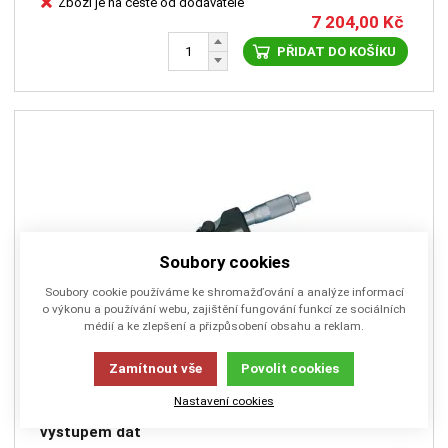
Zboží je na cestě od dodavatele
7 204,00
Kč
PŘIDAT DO KOŠÍKU
Soubory cookies
Soubory cookie používáme ke shromažďování a analýze informací
o výkonu a používání webu, zajištění fungování funkcí ze sociálních
médií a ke zlepšení a přizpůsobení obsahu a reklam.
Zamítnout vše
Povolit cookies
MIT293-231-30
Nastavení cookies
Mikrometr třmenový 25-50mm Digimatic IP65, s
výstupem dat