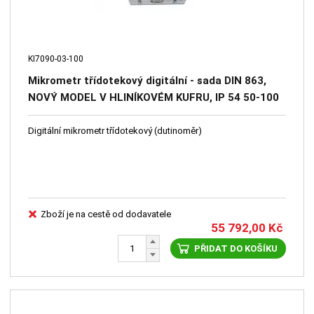
KI7090-03-100
Mikrometr třídotekový digitální - sada DIN 863,
NOVÝ MODEL V HLINÍKOVÉM KUFRU, IP 54 50-100
mm 0,001 / 0,005 mm KINEX
Digitální mikrometr třídotekový (dutinoměr)
Zboží je na cestě od dodavatele
55 792,00
Kč
PŘIDAT DO KOŠÍKU