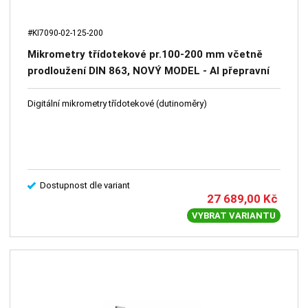
#KI7090-02-125-200
Mikrometry třídotekové pr.100-200 mm včetně
prodloužení DIN 863, NOVÝ MODEL - Al přepravní
box, IP 54, 0,005 mm KINEX
Digitální mikrometry třídotekové (dutinoměry)
Dostupnost dle variant
27 689,00
Kč
VYBRAT VARIANTU