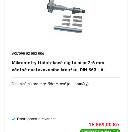
#KI7090-02-002-006
Mikrometry třídotekové digitální pr.2-6 mm
včetně nastavovacího kroužku, DIN 863 - Al
přepravní box, IP 54, 0,001 / 0,004 mm KINEX
Digitální mikrometry třídotekové (dutinoměry)
Dostupnost dle variant
16 869,00
Kč
VYBRAT VARIANTU