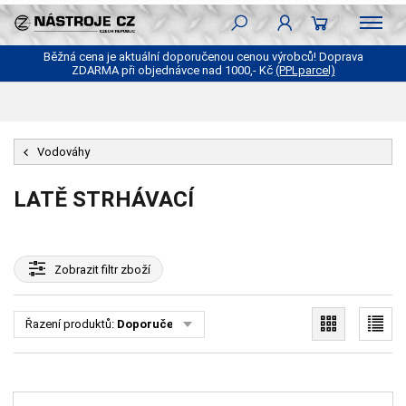
Běžná cena je aktuální doporučenou cenou výrobců! Doprava
ZDARMA při objednávce nad 1000,- Kč
(PPLparcel)
Vodováhy
LATĚ STRHÁVACÍ
Zobrazit
filtr zboží
Řazení produktů:
Doporučené