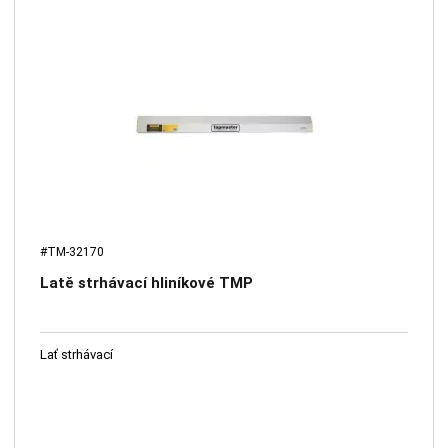
#TM-32170
Latě strhávací hliníkové TMP
Lať strhávací