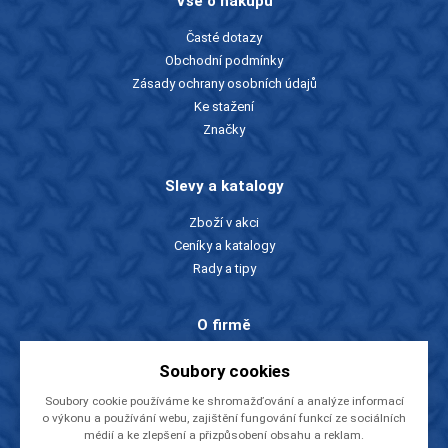
Vše o nákupu
Časté dotazy
Obchodní podmínky
Zásady ochrany osobních údajů
Ke stažení
Značky
Slevy a katalogy
Zboží v akci
Ceníky a katalogy
Rady a tipy
O firmě
O nás
Soubory cookies
Kontakty
Soubory cookie používáme ke shromažďování a analýze informací
Videa
o výkonu a používání webu, zajištění fungování funkcí ze sociálních
EU dotace
médií a ke zlepšení a přizpůsobení obsahu a reklam.