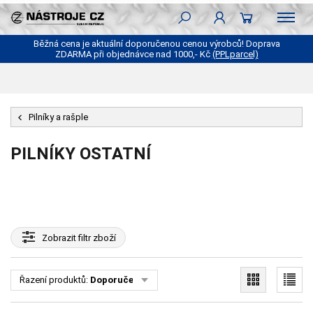
Běžná cena je aktuální doporučenou cenou výrobců! Doprava
ZDARMA při objednávce nad 1000,- Kč
(PPLparcel)
Pilníky a rašple
PILNÍKY OSTATNÍ
Zobrazit
filtr zboží
Řazení produktů:
Doporučené