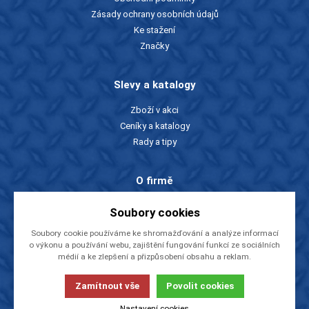
Zásady ochrany osobních údajů
Ke stažení
Značky
Slevy a katalogy
Zboží v akci
Ceníky a katalogy
Rady a tipy
O firmě
O nás
Soubory cookies
Kontakty
Soubory cookie používáme ke shromažďování a analýze informací
Videa
o výkonu a používání webu, zajištění fungování funkcí ze sociálních
EU dotace
médií a ke zlepšení a přizpůsobení obsahu a reklam.
NÁSTROJE CZ, s.r.o.
Zamítnout vše
Povolit cookies
© 2013-2026
Tato stránka používá soubory cookies. Klikněte pro více
informací.
Nastavení cookies