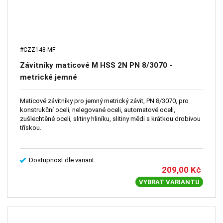
#CZZ148-MF
Závitníky maticové M HSS 2N PN 8/3070 -
metrické jemné
Maticové závitníky pro jemný metrický závit, PN 8/3070, pro
konstrukční oceli, nelegované oceli, automatové oceli,
zušlechtěné oceli, slitiny hliníku, slitiny mědi s krátkou drobivou
třískou.
Dostupnost dle variant
209,00
Kč
VYBRAT VARIANTU