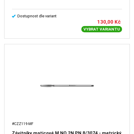
Dostupnost dle variant
130,00
Kč
VYBRAT VARIANTU
#CZZ119-MF
Závitníky maticové M NO 2N PN 8/3074 - metrický