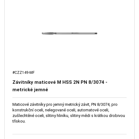
#CZZ149-MF
Závitníky maticové M HSS 2N PN 8/3074 -
metrické jemné
Maticové závitníky pro jemný metrický závit, PN 8/3074, pro
konstrukční oceli, nelegované oceli, automatové oceli,
zušlechtěné oceli, slitiny hliníku, slitiny mědi s krátkou drobivou
třískou.