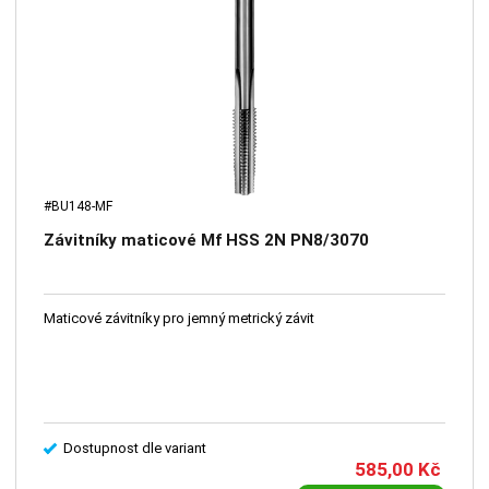
#BU148-MF
Závitníky maticové Mf HSS 2N PN8/3070
Maticové závitníky pro jemný metrický závit
Dostupnost dle variant
585,00
Kč