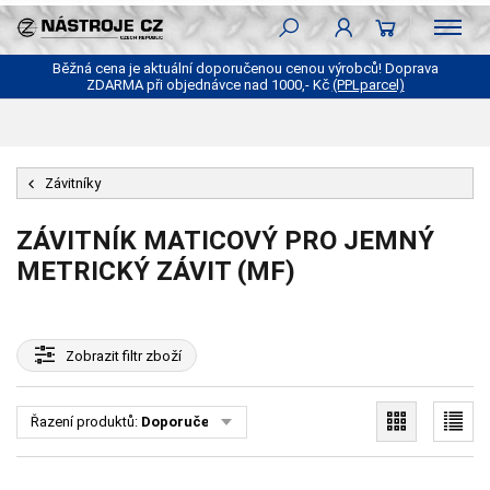
Běžná cena je aktuální doporučenou cenou výrobců! Doprava
ZDARMA při objednávce nad 1000,- Kč
(PPLparcel)
Závitníky
ZÁVITNÍK MATICOVÝ PRO JEMNÝ
METRICKÝ ZÁVIT (MF)
Zobrazit
filtr zboží
Řazení produktů:
Doporučené