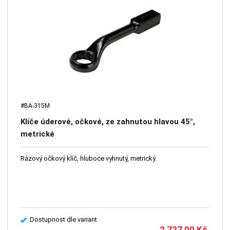
#BA-315M
Klíče úderové, očkové, ze zahnutou hlavou 45°,
metrické
Rázový očkový klíč, hluboce vyhnutý, metrický.
Dostupnost dle variant
2 727,00
Kč