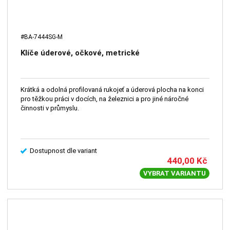
#BA-7444SG-M
Klíče úderové, očkové, metrické
Krátká a odolná profilovaná rukojeť a úderová plocha na konci
pro těžkou práci v docích, na železnici a pro jiné náročné
činnosti v průmyslu.
Dostupnost dle variant
440,00
Kč
VYBRAT VARIANTU