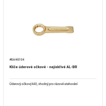
#BA-NS104
Klíče úderové očkové - nejiskřivé AL-BR
Úderový očkový klíč, vhodný pro rázové utahování