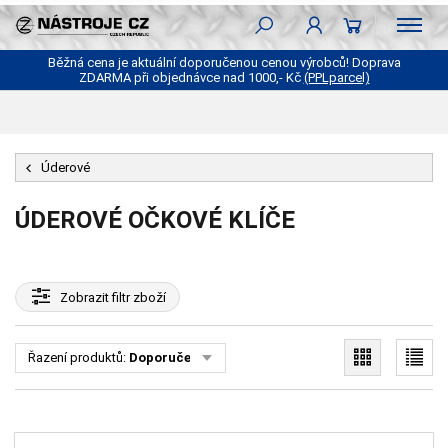
Běžná cena je aktuální doporučenou cenou výrobců! Doprava
ZDARMA při objednávce nad 1000,- Kč
(PPLparcel)
Úderové
ÚDEROVÉ OČKOVÉ KLÍČE
Zobrazit
filtr zboží
Řazení produktů:
Doporučené