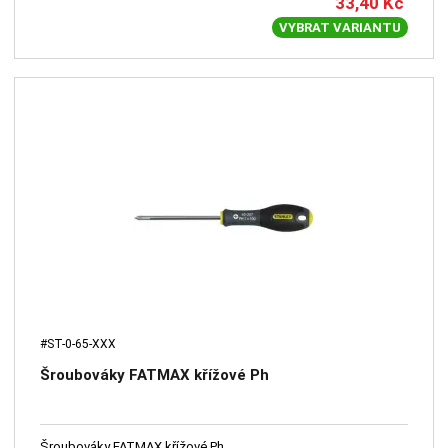
33,40
Kč
VYBRAT VARIANTU
#ST-0-65-XXX
Šroubováky FATMAX křížové Ph
Šroubováky FATMAX křížové Ph