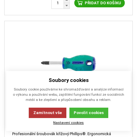
PŘIDAT DO KOŠÍKU
Soubory cookies
Soubory cookie používáme ke shromažďování a analýze informací
o výkonu a používání webu, zajištění fungování funkcí ze sociálních
médií a ke zlepšení a přizpůsobení obsahu a reklam.
JW-D71P238
Šroubovák PH 2x38mm ASG CrMo
Zamítnout vše
Povolit cookies
Nastavení cookies
Profesionální šroubovák křížový Phillips®. Ergonomická