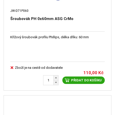
JW-D71P060
Šroubovák PH 0x60mm ASG CrMo
Křížový šroubovák profilu Phillips, délka dříku: 60 mm
Zboží je na cestě od dodavatele
110,00
Kč
PŘIDAT DO KOŠÍKU