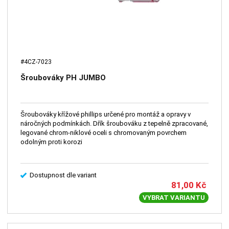
#4CZ-7023
Šroubováky PH JUMBO
Šroubováky křížové phillips určené pro montáž a opravy v
náročných podmínkách. Dřík šroubováku z tepelně zpracované,
legované chrom-niklové oceli s chromovaným povrchem
odolným proti korozi
Dostupnost dle variant
81,00
Kč
VYBRAT VARIANTU