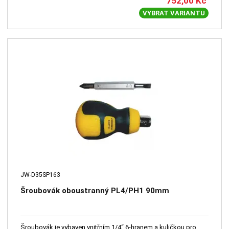
752,00
Kč
VYBRAT VARIANTU
JW-D35SP163
Šroubovák oboustranný PL4/PH1 90mm
Šroubovák je vybaven vnitřním 1/4“ 6-hranem a kuličkou pro