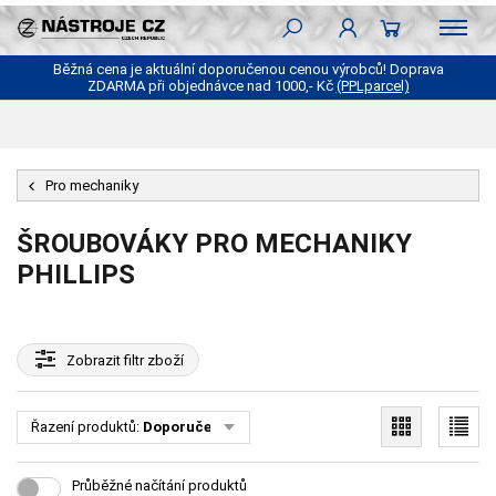
Běžná cena je aktuální doporučenou cenou výrobců! Doprava
ZDARMA při objednávce nad 1000,- Kč
(PPLparcel)
Pro mechaniky
ŠROUBOVÁKY PRO MECHANIKY
PHILLIPS
Zobrazit
filtr zboží
Řazení produktů:
Doporučené
Průběžné načítání produktů