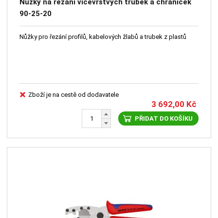
Nůžky na řezání vícevrstvých trubek a chrániček
90-25-20
Nůžky pro řezání profilů, kabelových žlabů a trubek z plastů
Zboží je na cestě od dodavatele
3 692,00
Kč
PŘIDAT DO KOŠÍKU