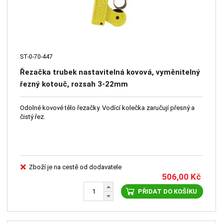
ST-0-70-447
Řezačka trubek nastavitelná kovová, vyměnitelný
řezný kotouč, rozsah 3-22mm
Odolné kovové tělo řezačky. Vodící kolečka zaručují přesný a
čistý řez.
Zboží je na cestě od dodavatele
506,00
Kč
PŘIDAT DO KOŠÍKU