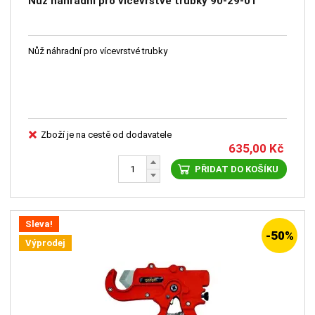
Nůž náhradní pro vícevrstvé trubky 90-29-01
Nůž náhradní pro vícevrstvé trubky
Zboží je na cestě od dodavatele
635,00
Kč
PŘIDAT DO KOŠÍKU
Sleva!
-50%
Výprodej