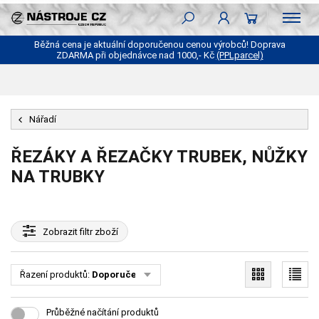
Běžná cena je aktuální doporučenou cenou výrobců! Doprava
ZDARMA při objednávce nad 1000,- Kč
(PPLparcel)
Nářadí
ŘEZÁKY A ŘEZAČKY TRUBEK, NŮŽKY
NA TRUBKY
Zobrazit
filtr zboží
Řazení produktů:
Doporučené
Průběžné načítání produktů