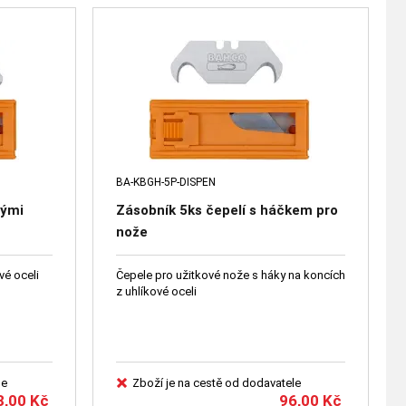
BA-KBGH-5P-DISPEN
tými
Zásobník 5ks čepelí s háčkem pro
nože
vé oceli
Čepele pro užitkové nože s háky na koncích
z uhlíkové oceli
le
Zboží je na cestě od dodavatele
8,00
Kč
96,00
Kč