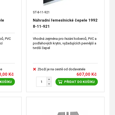
ST-8-11-921
ele
Náhradní řemeslnické čepele 1992
8-11-921
ců, PVC
Vhodná zejména pro řezání koberců, PVC a
cí
podlahových krytin, vyžadujících pevnější a
tvrdší čepel
le
Zboží je na cestě od dodavatele
0,00
Kč
607,00
Kč
 KOŠÍKU
PŘIDAT DO KOŠÍKU