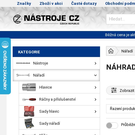
Značky
Zboží v akci
Časté dotazy
Obchodní podm
Běžná cena je a
Nářadí
KATEGORIE
Nástroje
NÁHRAD
Nářadí
Hlavice
Zobrazit
Ráčny a příslušenství
Řazení produk
Sady hlavic
Sady nářadí
Průběžn