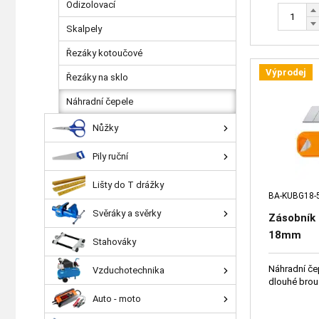
Odizolovací
Skalpely
Řezáky kotoučové
Výprodej
Řezáky na sklo
Náhradní čepele
Nůžky
Pily ruční
Lišty do T drážky
BA-KUBG18-
Svěráky a svěrky
Zásobník
18mm
Stahováky
Náhradní če
Vzduchotechnika
dlouhé brou
Auto - moto