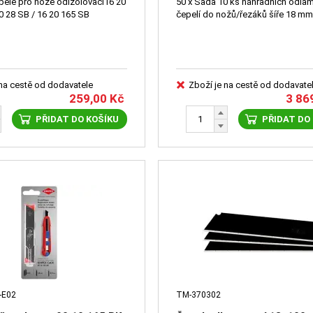
pele pro nože odizolovací16 20
50 x Sada 10 ks náhradních odla
0 28 SB / 16 20 165 SB
čepelí do nožů/řezáků šíře 18 m
 na cestě od dodavatele
Zboží je na cestě od dodavate
259,00
Kč
3 86
PŘIDAT DO KOŠÍKU
PŘIDAT DO
-E02
TM-370302