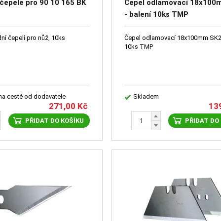
čepele pro 90 10 165 BK
Čepel odlamovací 18x100
- balení 10ks TMP
ní čepelí pro nůž, 10ks
Čepel odlamovací 18x100mm SK2 
10ks TMP
 na cestě od dodavatele
Skladem
271,00
Kč
13
PŘIDAT DO KOŠÍKU
PŘIDAT DO