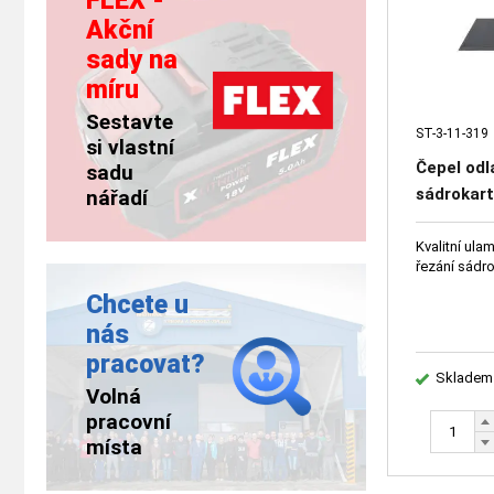
FLEX -
Akční
sady na
míru
Sestavte
ST-3-11-319
si vlastní
Čepel od
sadu
sádrokart
nářadí
Kvalitní ula
řezání sádr
Chcete u
nás
pracovat?
Skladem
Volná
pracovní
místa