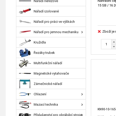
Náhradní če
Nářadí nerezové
15 SB / 16 2
Nářadí izolované
Nářadí pro práci ve výškách
Zboží je
Nářadí pro jemnou mechaniku
Kružidla
Řezáky trubek
Multifunkční nářadí
Magnetické vytahovače
Zámečnické nářadí
Chlazení
Mazací technika
KN90-10-165
Příslušenství pro obráběcí stroje