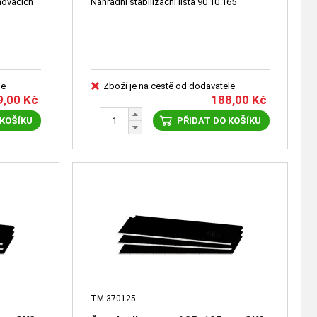
movacích
Náhradní stabilizační lišta 90 10 165
m
le
Zboží je na cestě od dodavatele
9,00
Kč
188,00
Kč
 KOŠÍKU
PŘIDAT DO KOŠÍKU
TM-370125