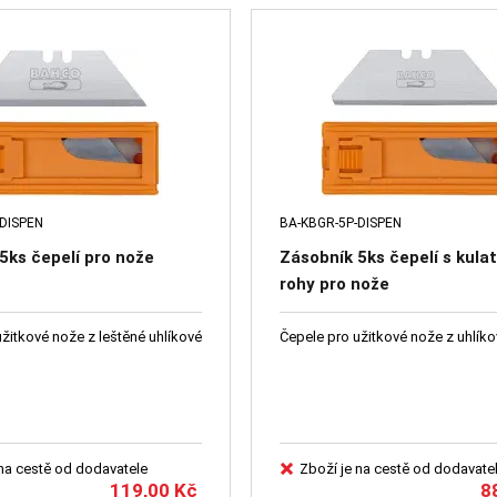
-DISPEN
BA-KBGR-5P-DISPEN
5ks čepelí pro nože
Zásobník 5ks čepelí s kula
rohy pro nože
žitkové nože z leštěné uhlíkové
Čepele pro užitkové nože z uhlíko
 na cestě od dodavatele
Zboží je na cestě od dodavate
119,00
Kč
8