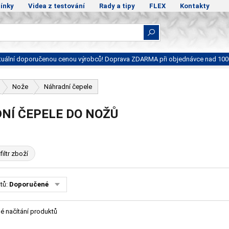
ínky
Videa z testování
Rady a tipy
FLEX
Kontakty
ktuální doporučenou cenou výrobců! Doprava ZDARMA při objednávce nad 100
Nože
Náhradní čepele
NÍ ČEPELE DO NOŽŮ
filtr zboží
tů:
Doporučené
é načítání produktů