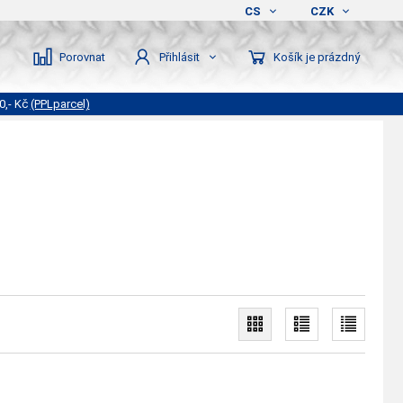
CS
CZK
Porovnat
Košík je prázdný
Přihlásit
0,- Kč
(PPLparcel)