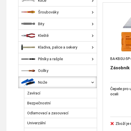
Klíče
Šroubováky
Bity
Kleště
Kladiva, palice a sekery
Pilníky a rašple
BA-KBGU-5P
Zásobník 
Ocílky
Nože
Čepele pro u
Zavírací
oceli
Bezpečnostní
Odlamovací a zasouvací
Univerzální
Zboží je