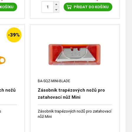
 KOŠÍKU
PŘIDAT DO KOŠÍKU
-39%
BA-SQZ-MINI-BLADE
ch nožů
Zásobník trapézových nožů pro
zatahovací nůž Mini
s
Zásobník trapézových nožů pro zatahovací
nůž Mini