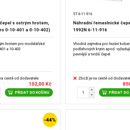
ST-6-11-916
čepel s ostrým hrotem,
Náhradní řemeslnické čep
pro 0-10-401 a 0-10-402)
1992N 6-11-916
rým hrotem pro modelářské
Vhodná zejména pro řezání kober
401 a 10-402
podlahových krytin apod. vyžadují
pevnější a tvrdší čepel
 na cestě od dodavatele
Zboží je na cestě od dodavate
102,00
Kč
85
PŘIDAT DO KOŠÍKU
PŘIDAT DO
-44%