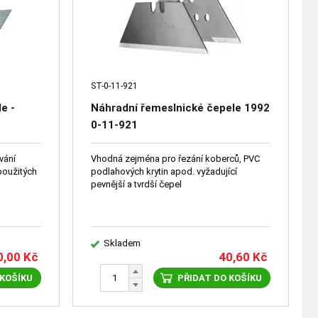
ST-0-11-921
e -
Náhradní řemeslnické čepele 1992
0-11-921
vání
Vhodná zejména pro řezání koberců, PVC
použitých
podlahových krytin apod. vyžadující
pevnější a tvrdší čepel
Skladem
0,00
Kč
40,60
Kč
 KOŠÍKU
PŘIDAT DO KOŠÍKU