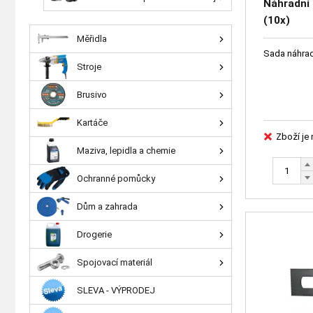
Náhradní 
(10x)
Měřidla
Sada náhrad
Stroje
Brusivo
Kartáče
Zboží je
Maziva, lepidla a chemie
Ochranné pomůcky
Dům a zahrada
Drogerie
Spojovací materiál
SLEVA - VÝPRODEJ