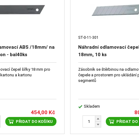
ST-0-11-301
lamovací ABS /18mm/ na
Náhradní odlamovací čepel
on - bal40ks
18mm, 10 ks
movací čepel šířky 18 mm pro
Zásobník se štěrbinou na odlamo
okartonu a kartonu
čepele a prostorem pro ukládání 
segmentů
Skladem
454,00
Kč
8
PŘIDAT DO KOŠÍKU
PŘIDAT DO