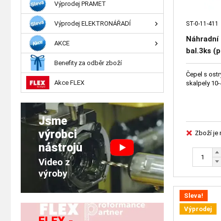
Výprodej PRAMET
Výprodej ELEKTRONÁŘADÍ
ST-0-11-411
Náhradní 
AKCE
bal.3ks (
Benefity za odběr zboží
Čepel s ost
Akce FLEX
skalpely 10-
Jsme
výrobci
Zboží je
nástrojů
Video z
výroby
Sleva!
Výprodej