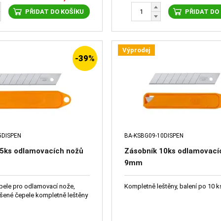
PŘIDAT DO KOŠÍKU
PŘIDAT DO
Výprodej
-39%
5DISPEN
BA-KSBG09-10DISPEN
 5ks odlamovacích nožů
Zásobník 10ks odlamovací
9mm
pele pro odlamovací nože,
Kompletně leštěny, balení po 10 k
šené čepele kompletně leštěny