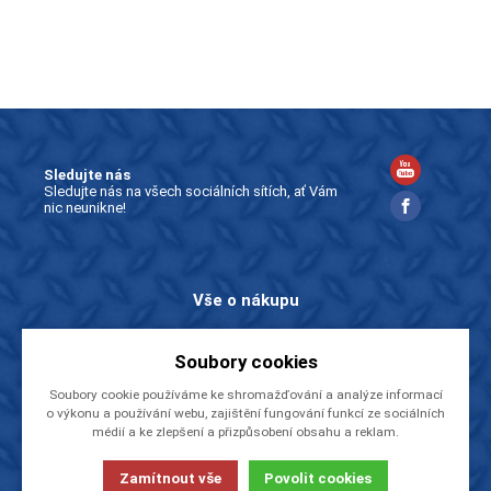
Sledujte nás
Sledujte nás na všech sociálních sítích, ať Vám
nic neunikne!
Vše o nákupu
Časté dotazy
Soubory cookies
Obchodní podmínky
Zásady ochrany osobních údajů
Soubory cookie používáme ke shromažďování a analýze informací
o výkonu a používání webu, zajištění fungování funkcí ze sociálních
Ke stažení
médií a ke zlepšení a přizpůsobení obsahu a reklam.
Značky
Zamítnout vše
Povolit cookies