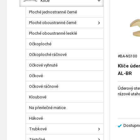
Klíče
Ploché jednostranné černé
Ploché oboustranné černé
Ploché oboustranné lesklé
Očkoploché
Očkoploché ráčnové
#BA-NS100
Očkové vyhnuté
Klíče úde
AL-BR
Očkové
Očkové ráčnové
Úderový otev
rázové utah
Kloubové
Na převlečné matice
Hákové
Dostupno
Trubkové
Zástrčné