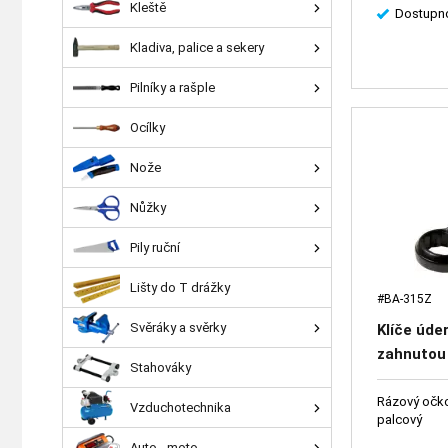
Kleště
Dostupno
Kladiva, palice a sekery
Pilníky a rašple
Ocílky
Nože
Nůžky
Pily ruční
Lišty do T drážky
#BA-315Z
Svěráky a svěrky
Klíče úde
zahnutou 
Stahováky
Rázový očkov
Vzduchotechnika
palcový
Auto - moto