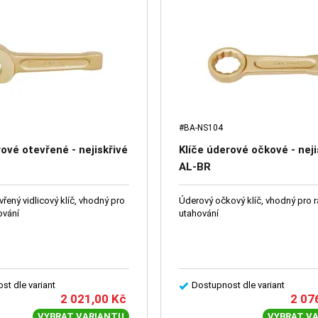
#BA-NS104
rové otevřené - nejiskřivé
Klíče úderové očkové - neji
AL-BR
řený vidlicový klíč, vhodný pro
Úderový očkový klíč, vhodný pro 
ování
utahování
st dle variant
Dostupnost dle variant
2 021,00
Kč
2 07
VYBRAT VARIANTU
VYBRAT V