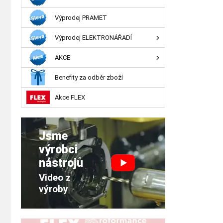
Výprodej PRAMET
Výprodej ELEKTRONÁŘADÍ
AKCE
Benefity za odběr zboží
Akce FLEX
Jsme
výrobci
nástrojů
Video z
výroby