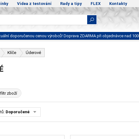
ínky
Videa z testování
Rady a tipy
FLEX
Kontakty
ktuální doporučenou cenou výrobců! Doprava ZDARMA při objednávce nad 100
Klíče
Úderové
É
filtr zboží
tů:
Doporučené