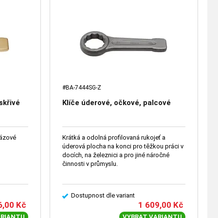
#BA-7444SG-Z
skřivé
Klíče úderové, očkové, palcové
rázové
Krátká a odolná profilovaná rukojeť a
úderová plocha na konci pro těžkou práci v
docích, na železnici a pro jiné náročné
činnosti v průmyslu.
Dostupnost dle variant
6,00
Kč
1 609,00
Kč
ARIANTU
VYBRAT VARIANTU