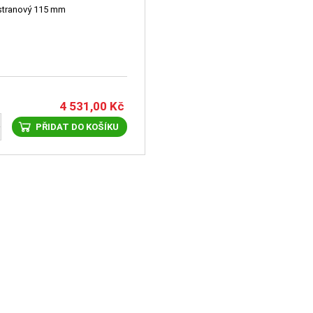
 stranový 115 mm
4 531,00
Kč
PŘIDAT DO KOŠÍKU