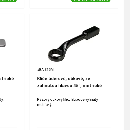
#BA-315M
etrické
Klíče úderové, očkové, ze
zahnutou hlavou 45°, metrické
dý.
Rázový očkový klíč, hluboce vyhnutý,
metrický.