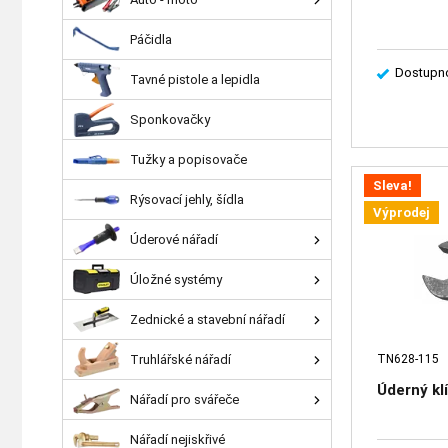
Páčidla
Dostupno
Tavné pistole a lepidla
Sponkovačky
Tužky a popisovače
Sleva!
Rýsovací jehly, šídla
Výprodej
Úderové nářadí
Úložné systémy
Zednické a stavební nářadí
Truhlářské nářadí
TN628-115
Úderný kl
Nářadí pro svářeče
Nářadí nejiskřivé