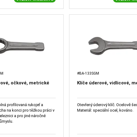
-M
#BA-133SGM
rové, očkové, metrické
Klíče úderové, vidlicové, m
lná profilovaná rukojeť a
Otevřený úderový klíč. Ocelově še
cha na konci pro těžkou práci v
Materiál: speciální ocel, kováno.
eleznici a pro jiné náročné
růmyslu.