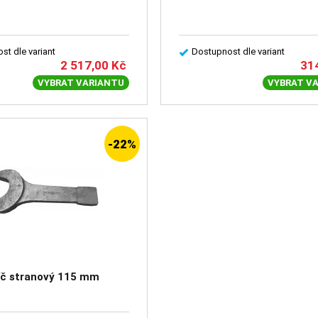
st dle variant
Dostupnost dle variant
2 517,00
Kč
31
VYBRAT VARIANTU
VYBRAT V
-22%
íč stranový 115 mm