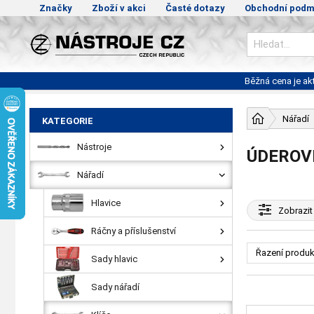
Značky
Zboží v akci
Časté dotazy
Obchodní podm
Běžná cena je a
Nářadí
KATEGORIE
Nástroje
ÚDEROV
Nářadí
Hlavice
Zobrazit
Ráčny a příslušenství
Řazení produk
Sady hlavic
Sady nářadí