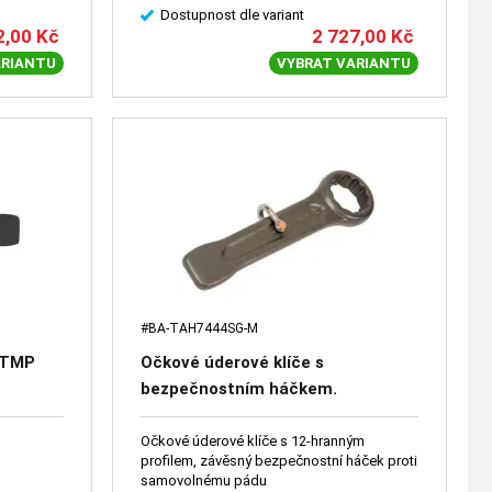
Dostupnost dle variant
2,00
Kč
2 727,00
Kč
ARIANTU
VYBRAT VARIANTU
#BA-TAH7444SG-M
, TMP
Očkové úderové klíče s
bezpečnostním háčkem.
Připraveno pro práci ve výškách –
36 mm
Očkové úderové klíče s 12-hranným
profilem, závěsný bezpečnostní háček proti
samovolnému pádu