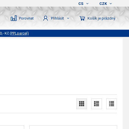
CS
CZK
Porovnat
Košík je prázdný
Přihlásit
0,- Kč
(PPLparcel)