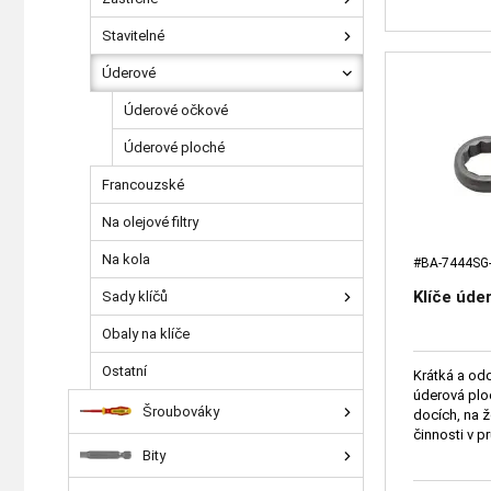
Stavitelné
Úderové
Úderové očkové
Úderové ploché
Francouzské
Na olejové filtry
Na kola
#BA-7444SG
Klíče úde
Sady klíčů
Obaly na klíče
Ostatní
Krátká a odo
úderová plo
Šroubováky
docích, na ž
činnosti v p
Bity