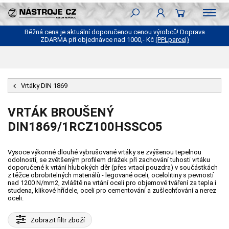
Běžná cena je aktuální doporučenou cenou výrobců! Doprava
ZDARMA při objednávce nad 1000,- Kč
(PPLparcel)
Vrtáky DIN 1869
VRTÁK BROUŠENÝ
DIN1869/1RCZ100HSSCO5
Vysoce výkonné dlouhé vybrušované vrtáky se zvýšenou tepelnou
odolností, se zvětšeným profilem drážek při zachování tuhosti vrtáku
doporučené k vrtání hlubokých děr (přes vrtací pouzdra) v součástkách
z těžce obrobitelných materiálů - legované oceli, ocelolitiny s pevností
nad 1200 N/mm2, zvláště na vrtání oceli pro objemové tváření za tepla i
studena, klikové hřídele, oceli pro cementování a zušlechťování a nerez
oceli.
Zobrazit
filtr zboží