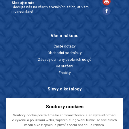
Sledujte nás
Sledujte nás na všech sociálních sítích, ať Vám
nic neunikne!
Vše o nákupu
Časté dotazy
Obchodní podmínky
Zásady ochrany osobních údajů
Ke stažení
Značky
Slevy a katalogy
Zboží v akci
Soubory cookies
Ceníky a katalogy
Rady a tipy
Soubory cookie používáme ke shromažďování a analýze informací
o výkonu a používání webu, zajištění fungování funkcí ze sociálních
médií a ke zlepšení a přizpůsobení obsahu a reklam.