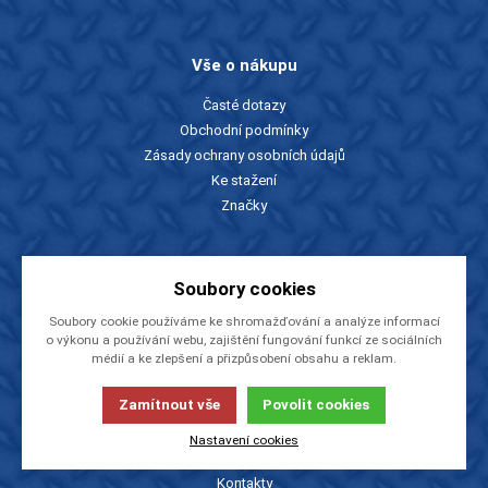
Vše o nákupu
Časté dotazy
Obchodní podmínky
Zásady ochrany osobních údajů
Ke stažení
Značky
Slevy a katalogy
Soubory cookies
Zboží v akci
Soubory cookie používáme ke shromažďování a analýze informací
Ceníky a katalogy
o výkonu a používání webu, zajištění fungování funkcí ze sociálních
Rady a tipy
médií a ke zlepšení a přizpůsobení obsahu a reklam.
Zamítnout vše
Povolit cookies
O firmě
Nastavení cookies
O nás
Kontakty