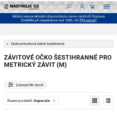
Běžná cena je aktuální doporučenou cenou výrobců! Doprava
ZDARMA při objednávce nad 1000,- Kč
(PPLparcel)
Závitové kruhové čelisti šestihranné
ZÁVITOVÉ OČKO ŠESTIHRANNÉ PRO
METRICKÝ ZÁVIT (M)
Zobrazit
filtr zboží
Řazení produktů:
Doporučené