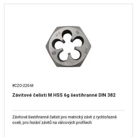
#CZO-220-M
Závitové čelisti M HSS 6g šestihranné DIN 382
Závitové šestihranné čelisti pro metrický závit z rychlořezné
oceli, pro řezání závitů na válcových profilech