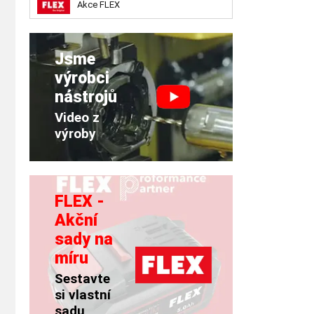
Akce FLEX
Jsme
výrobci
nástrojů
Video z
výroby
FLEX -
Akční
sady na
míru
Sestavte
si vlastní
sadu