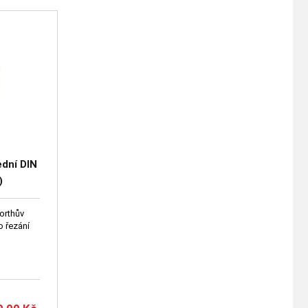
ední DIN
)
worthův
o řezání