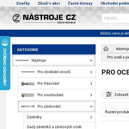
Značky
Zboží v akci
Časté dotazy
Obchodní podm
Běžná cena je a
Nástroj
KATEGORIE
Pro oceli s 
Nástroje
PRO OCE
Pro obrábění otvorů
Pro frézování
Zobrazit
Pro soustružení
Pro závitování
Řazení produk
Závitníky
Sady závitníků a závitových oček