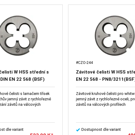
#CZO-244
čelisti W HSS střední s
Závitové čelisti W HSS stř
DIN EN 22 568 (BSF)
EN 22 568 - PN8/3211(BSF
hové čelisti s lamačem třísek
Závitové kruhové čelisti pro whit
hův jemný závit z rychlořezné
jemný závit z rychlořezné oceli, pr
ezání závitů na válcových
závitů na válcových profilech
st dle variant
Dostupnost dle variant