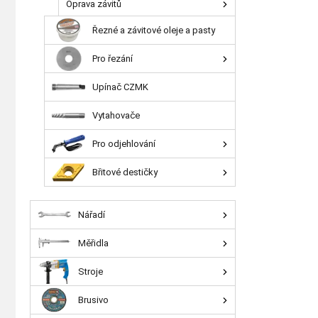
Oprava závitů
Řezné a závitové oleje a pasty
Pro řezání
Upínač CZMK
Vytahovače
Pro odjehlování
Břitové destičky
Nářadí
Měřidla
Stroje
Brusivo