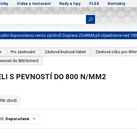
ínky
Videa z testování
Rady a tipy
FLEX
Kontakty
ktuální doporučenou cenou výrobců! Doprava ZDARMA při objednávce nad 100
e
Pro závitování
Závitové kruhové čelisti
Závitové očko pro Whir
pevností do 800 N/mm2
LI S PEVNOSTÍ DO 800 N/MM2
filtr zboží
tů:
Doporučené