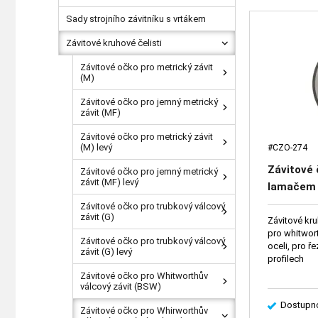
Sady strojního závitníku s vrtákem
Závitové kruhové čelisti
Závitové očko pro metrický závit
(M)
Závitové očko pro jemný metrický
závit (MF)
Závitové očko pro metrický závit
(M) levý
#CZO-274
Závitové 
Závitové očko pro jemný metrický
závit (MF) levý
lamačem 
Závitové očko pro trubkový válcový
závit (G)
Závitové kru
pro whitwort
Závitové očko pro trubkový válcový
oceli, pro ř
závit (G) levý
profilech
Závitové očko pro Whitworthův
válcový závit (BSW)
Dostupno
Závitové očko pro Whirworthův