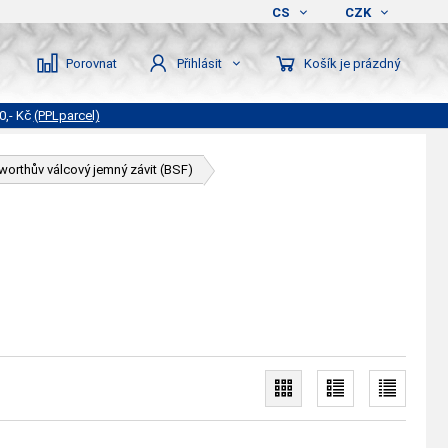
CS
CZK
Porovnat
Košík je prázdný
Přihlásit
0,- Kč
(PPLparcel)
worthův válcový jemný závit (BSF)