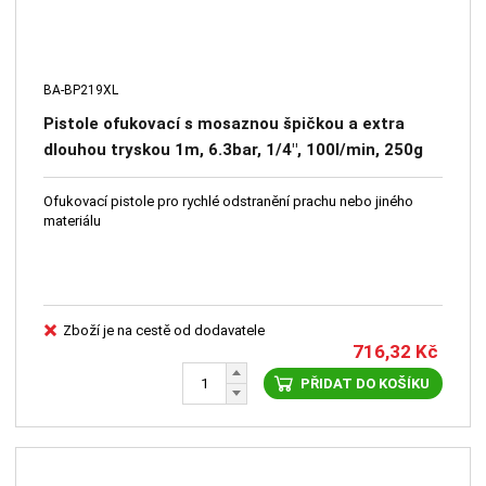
BA-BP219XL
Pistole ofukovací s mosaznou špičkou a extra
dlouhou tryskou 1m, 6.3bar, 1/4", 100l/min, 250g
Ofukovací pistole pro rychlé odstranění prachu nebo jiného
materiálu
Zboží je na cestě od dodavatele
716,32
Kč
PŘIDAT DO KOŠÍKU