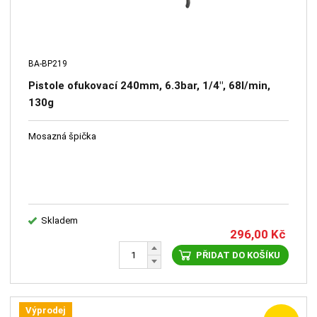
BA-BP219
Pistole ofukovací 240mm, 6.3bar, 1/4", 68l/min,
130g
Mosazná špička
Skladem
296,00
Kč
PŘIDAT DO KOŠÍKU
Výprodej