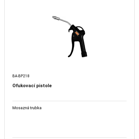
BA-BP218
Ofukovací pistole
Mosazná trubka