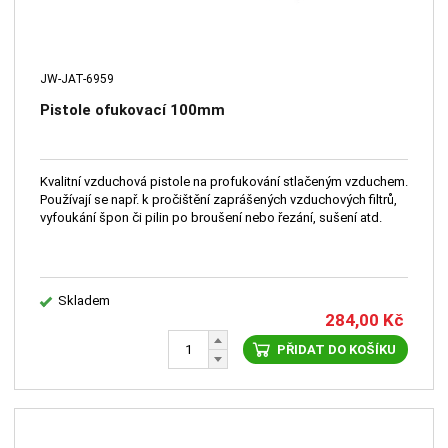
JW-JAT-6959
Pistole ofukovací 100mm
Kvalitní vzduchová pistole na profukování stlačeným vzduchem.
Používají se např. k pročištění zaprášených vzduchových filtrů,
vyfoukání špon či pilin po broušení nebo řezání, sušení atd.
Skladem
284,00
Kč
PŘIDAT DO KOŠÍKU