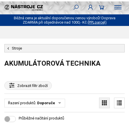
Běžná cena je aktuální doporučenou cenou výrobců! Doprava
ZDARMA při objednávce nad 1000,- Kč
(PPLparcel)
Stroje
AKUMULÁTOROVÁ TECHNIKA
Zobrazit
filtr zboží
Řazení produktů:
Doporučené
Průběžné načítání produktů