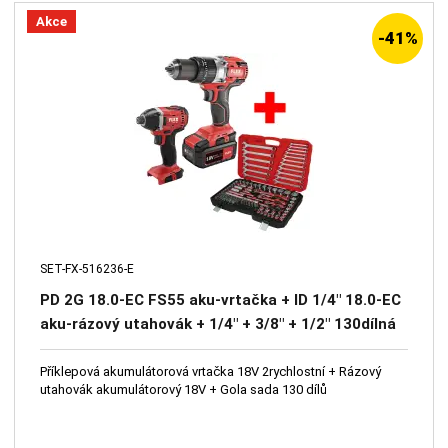
Akce
-41%
SET-FX-516236-E
PD 2G 18.0-EC FS55 aku-vrtačka + ID 1/4" 18.0-EC
aku-rázový utahovák + 1/4" + 3/8" + 1/2" 130dílná
sada nářadí 4-32mm, 3 ráčny a klíče
Příklepová akumulátorová vrtačka 18V 2rychlostní + Rázový
utahovák akumulátorový 18V + Gola sada 130 dílů