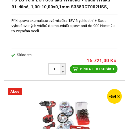
PD 2G 18.0-EC FS55 aku-vrtačka + Sada vrtáků
91-dílná, 1,00-10,00x0,1mm S338RCZ002HSS,
stojánek plastový s víkem
Příklepová akumulátorová vrtačka 18V 2rychlostní + Sada
vybrušovaných vrtáků do materiálů s pevností do 900 N/mm2 a
to zejména ocelí
Skladem
15 721,00
Kč
PŘIDAT DO KOŠÍKU
Akce
-54%