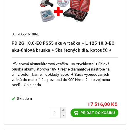
SET-FX-516198-E
PD 2G 18.0-EC FS55 aku-vrtačka + L 125 18.0-EC
aku-úhlová bruska + 5ks řezných dia. kotoučů +
Sada vrtáků 91ks + Box 20ks kotouč 125mm +
Sada nářadí 130ks
Příklepová akumulátorová vrtačka 18V 2rychlostní + úhlová
bruska akumulátorová 18V + řezné diamantové nástroje na
cihly, beton, kámen, obklady, apod. + Sada vybrušovaných
vrtáků do materiálů s pevností do 900 N/mm2 a to zejména
ocelí + Gola sada
Skladem
17 516,00
Kč
PŘIDAT DO KOŠÍKU