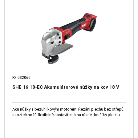
FX-532066
SHE 16 18-EC Akumulátorové nůžky na kov 18 V
Aku nůžky s bezuhlíkovým motorem. Řezání plechu bez otřepů
a rozteč nožů flexibilně nastavitelná na různé tloušťky plechu.