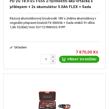
PD 2G 18.0-EC FS55 2-rychlostní aku-vrtačka s
příklepem + 2x akumulátor 5.0Ah FLEX + Sada
vrtáků 91-dílná 1,00-10,00x0,1mm 221121RNHSS
Rázový akumulátorový šroubovák 18V s dvěma akumulátory v
originální přepravní brašně FX-500356 + Sada vrtáků 91-dílná
1,00-10,00x0,1mm SV1121RNHSS-91PP
Skladem
7 870,00
Kč
PŘIDAT DO KOŠÍKU