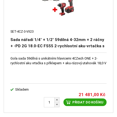
SET-4CZ-3-VII23
Sada nářadí 1/4" + 1/2" 59dílná 4-32mm + 2 ráčny
+ -PD 2G 18.0-EC FS55 2-rychlostní aku-vrtačka s
příklepem + ID 1/4" 18.0-EC aku-rázový utahovák
Gola sada 59dílná s unikátními hlavicemi 4CZech ONE + 2-
rychlostní aku vrtačka s příklepem + aku-rázový utahovák 18,0 V
Skladem
21 481,00
Kč
PŘIDAT DO KOŠÍKU