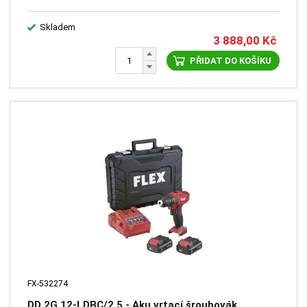
Skladem
3 888,00
Kč
PŘIDAT DO KOŠÍKU
FX-532274
DD 2G 12-LDBC/2.5 - Aku vrtací šroubovák