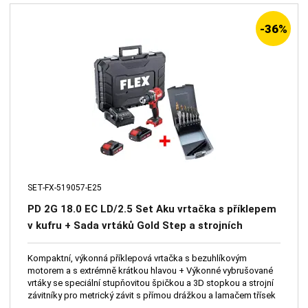
-36%
SET-FX-519057-E25
PD 2G 18.0 EC LD/2.5 Set Aku vrtačka s příklepem
v kufru + Sada vrtáků Gold Step a strojních
závitníků CZZ1500
Kompaktní, výkonná příklepová vrtačka s bezuhlíkovým
motorem a s extrémně krátkou hlavou + Výkonné vybrušované
vrtáky se speciální stupňovitou špičkou a 3D stopkou a strojní
závitníky pro metrický závit s přímou drážkou a lamačem třísek