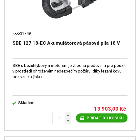
FX-531749
SBE 127 18-EC Akumulátorová pásová pila 18 V
SBE s bezuhlýkovým motorem je vhodná především pro použití
v prostředí ohroženém nebezpečím požáru, díky řezání kovu
bez vzniku jisker
Skladem
13 903,00
Kč
PŘIDAT DO KOŠÍKU