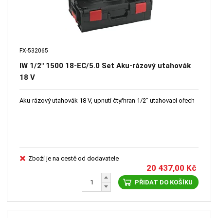
FX-532065
IW 1/2" 1500 18-EC/5.0 Set Aku-rázový utahovák
18 V
Aku-rázový utahovák 18 V, upnutí čtyřhran 1/2" utahovací ořech
Zboží je na cestě od dodavatele
20 437,00
Kč
PŘIDAT DO KOŠÍKU