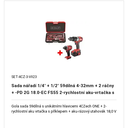
SET-4CZ-3-VII23
Sada nářadí 1/4" + 1/2" 59dílná 4-32mm + 2 ráčny
+ -PD 2G 18.0-EC FS55 2-rychlostní aku-vrtačka s
příklepem + ID 1/4" 18.0-EC aku-rázový utahovák
Gola sada 59dílná s unikátními hlavicemi 4CZech ONE + 2-
rychlostní aku vrtačka s příklepem + aku-rázový utahovák 18,0 V