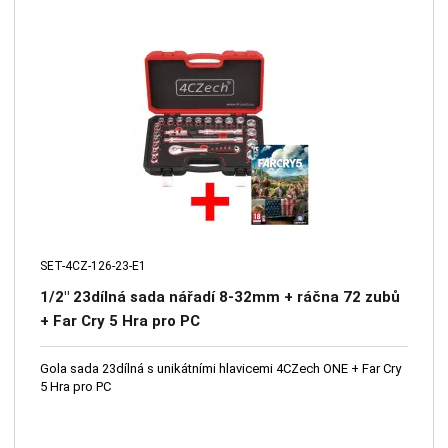
SET-4CZ-126-23-E1
1/2" 23dílná sada nářadí 8-32mm + ráčna 72 zubů
+ Far Cry 5 Hra pro PC
Gola sada 23dílná s unikátními hlavicemi 4CZech ONE + Far Cry
5 Hra pro PC