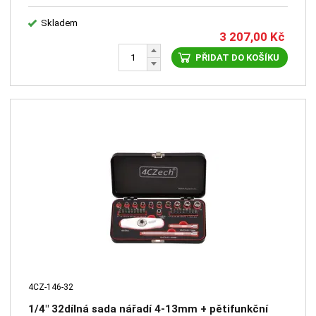
Skladem
3 207,00
Kč
PŘIDAT DO KOŠÍKU
4CZ-146-32
1/4" 32dílná sada nářadí 4-13mm + pětifunkční