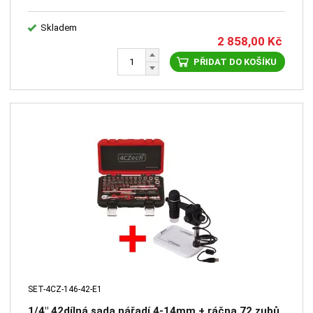
Skladem
2 858,00
Kč
PŘIDAT DO KOŠÍKU
SET-4CZ-146-42-E1
1/4" 42dílná sada nářadí 4-14mm + ráčna 72 zubů