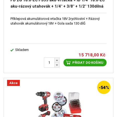
PD 2G 18.0-EC FS55 aku-vrtačka + ID 1/4" 18.0-EC
aku-rázový utahovák + 1/4" + 3/8" + 1/2" 130dílná
sada nářadí 4-32mm, 3 ráčny a klíče
Příklepová akumulátorová vrtačka 18V 2rychlostní + Rázový
utahovák akumulátorový 18V + Gola sada 130 dílů
Skladem
15 718,00
Kč
PŘIDAT DO KOŠÍKU
Akce
-54%