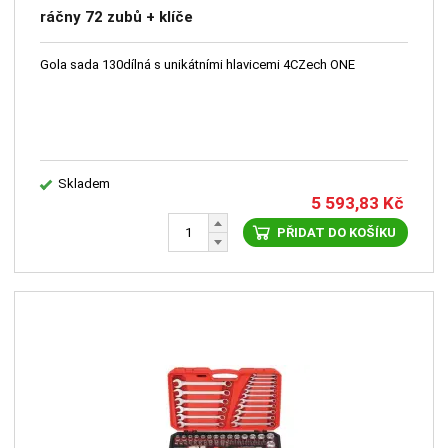
ráčny 72 zubů + klíče
Gola sada 130dílná s unikátními hlavicemi 4CZech ONE
Skladem
5 593,83
Kč
PŘIDAT DO KOŠÍKU