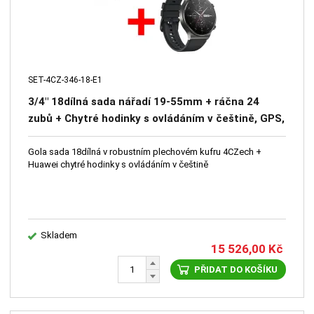
SET-4CZ-346-18-E1
3/4" 18dílná sada nářadí 19-55mm + ráčna 24
zubů + Chytré hodinky s ovládáním v češtině, GPS,
měření tepu, monitoring spánku, krokoměr,
oxymetr, barometr
Gola sada 18dílná v robustním plechovém kufru 4CZech +
Huawei chytré hodinky s ovládáním v češtině
Skladem
15 526,00
Kč
PŘIDAT DO KOŠÍKU