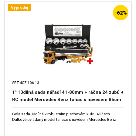
Výprodej
-62%
SET-4CZ-106-13
1" 13dílná sada nářadí 41-80mm + ráčna 24 zubů +
RC model Mercedes Benz tahač s návěsem 85cm
2,4Ghz
Gola sada 13dílná v robustním plechovém kufru 4CZech +
Dálkově ovládaný model tahače s návěsem Mercedes Benz