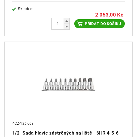
Skladem
2 053,00
Kč
PŘIDAT DO KOŠÍKU
4CZ-126-L03
1/2" Sada hlavic zástrčných na liště - 6HR 4-5-6-