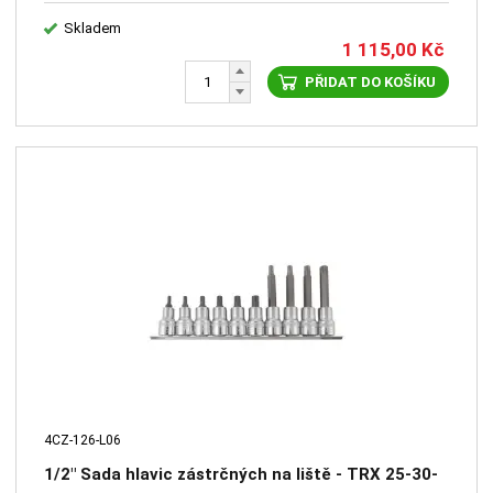
Skladem
1 115,00
Kč
PŘIDAT DO KOŠÍKU
4CZ-126-L06
1/2" Sada hlavic zástrčných na liště - TRX 25-30-