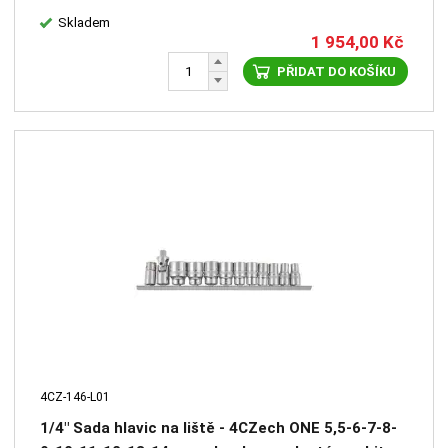
Skladem
1 954,00
Kč
PŘIDAT DO KOŠÍKU
4CZ-146-L01
1/4" Sada hlavic na liště - 4CZech ONE 5,5-6-7-8-