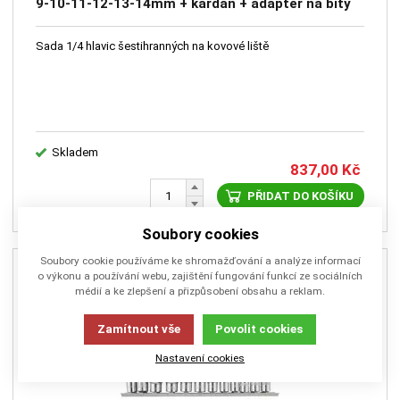
9-10-11-12-13-14mm + kardan + adaptér na bity
1/4"
Sada 1/4 hlavic šestihranných na kovové liště
Skladem
837,00
Kč
PŘIDAT DO KOŠÍKU
Soubory cookies
Soubory cookie používáme ke shromažďování a analýze informací
o výkonu a používání webu, zajištění fungování funkcí ze sociálních
médií a ke zlepšení a přizpůsobení obsahu a reklam.
Zamítnout vše
Povolit cookies
Nastavení cookies