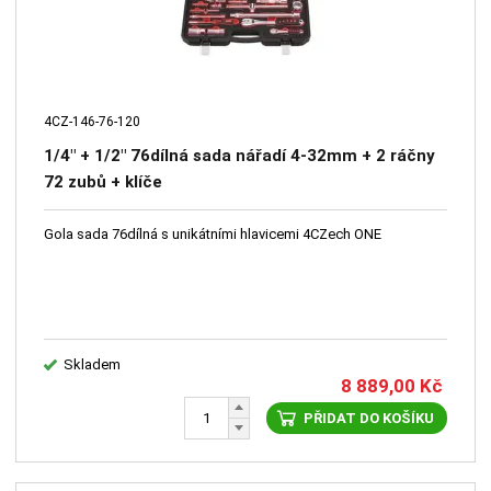
4CZ-146-76-120
1/4" + 1/2" 76dílná sada nářadí 4-32mm + 2 ráčny
72 zubů + klíče
Gola sada 76dílná s unikátními hlavicemi 4CZech ONE
Skladem
8 889,00
Kč
PŘIDAT DO KOŠÍKU