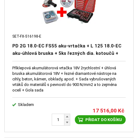
SET-FX-516198-E
PD 2G 18.0-EC FS55 aku-vrtačka + L 125 18.0-EC
aku-úhlová bruska + 5ks řezných dia. kotoučů +
Sada vrtáků 91ks + Box 20ks kotouč 125mm +
Sada nářadí 130ks
Příklepová akumulátorová vrtačka 18V 2rychlostní + úhlová
bruska akumulátorová 18V + řezné diamantové nástroje na
cihly, beton, kámen, obklady, apod. + Sada vybrušovaných
vrtáků do materiálů s pevností do 900 N/mm2 a to zejména
ocelí + Gola sada
Skladem
17 516,00
Kč
PŘIDAT DO KOŠÍKU