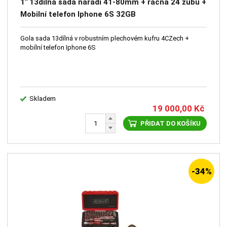
1" 13dílná sada nářadí 41-80mm + ráčna 24 zubů +
Mobilní telefon Iphone 6S 32GB
Gola sada 13dílná v robustním plechovém kufru 4CZech +
mobílní telefon Iphone 6S
Skladem
19 000,00
Kč
PŘIDAT DO KOŠÍKU
-34%