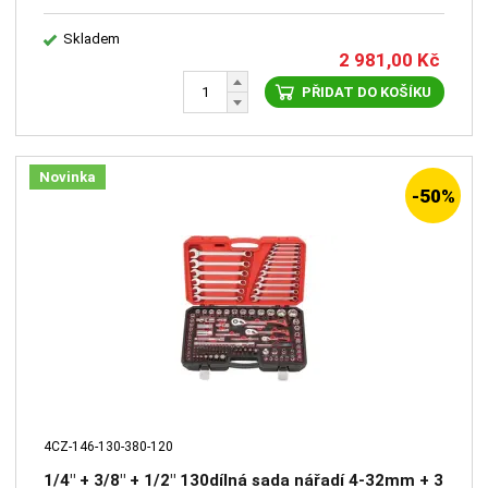
Skladem
2 981,00
Kč
PŘIDAT DO KOŠÍKU
Novinka
-50%
4CZ-146-130-380-120
1/4" + 3/8" + 1/2" 130dílná sada nářadí 4-32mm + 3