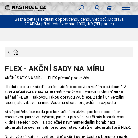
Běžná cena je aktuální doporučenou cenou výrobců! Doprava
ZDARMA při objednávce nad 1000,- Kč
(PPLparcel)
FLEX - AKČNÍ SADY NA MÍRU
AKČNÍ SADY NA MÍRU – FLEX přesně podle Vás
Hledáte elektro nářadí, které skutečně odpovídá Vašim potřebám? V
akci
AKČNÍ SADY NA MÍRU
máte možnost sestavit si vlastní
sadu
nářadí FLEX
– takovou, jakou opravdu využijete. Žádná univerzální
řešení, ale výbava na míru Vašemu oboru, projektům i rozpočtu.
Ať už potřebujete sadu pro konkrétní zakázku, profesi nebo si jen
chcete zorganizovat výbavu, jsme tu pro Vás. Stačí nás kontaktovat –
klidně i telefonicky – a společně navrhneme ideální kombinaci
akumulátorové nářadí, příslušenství, kufrů či akumulátorů
FLEX.
Navíc vše získáte za zvýhodněné
akční ceny
, často s bonusem navíc.