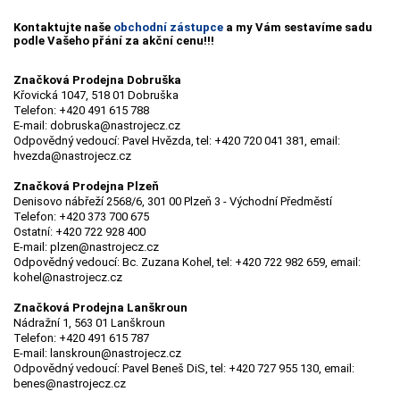
Kontaktujte naše
obchodní zástupce
a my Vám sestavíme sadu
podle Vašeho přání za akční cenu!!!
Značková Prodejna Dobruška
Křovická 1047, 518 01 Dobruška
Telefon: +420 491 615 788
E-mail: dobruska@nastrojecz.cz
Odpovědný vedoucí: Pavel Hvězda, tel: +420 720 041 381, email:
hvezda@nastrojecz.cz
Značková Prodejna Plzeň
Denisovo nábřeží 2568/6, 301 00 Plzeň 3 - Východní Předměstí
Telefon: +420 373 700 675
Ostatní: +420 722 928 400
E-mail: plzen@nastrojecz.cz
Odpovědný vedoucí: Bc. Zuzana Kohel, tel: +420 722 982 659, email:
kohel@nastrojecz.cz
Značková Prodejna Lanškroun
Nádražní 1, 563 01 Lanškroun
Telefon: +420 491 615 787
E-mail: lanskroun@nastrojecz.cz
Odpovědný vedoucí: Pavel Beneš DiS, tel: +420 727 955 130, email:
benes@nastrojecz.cz