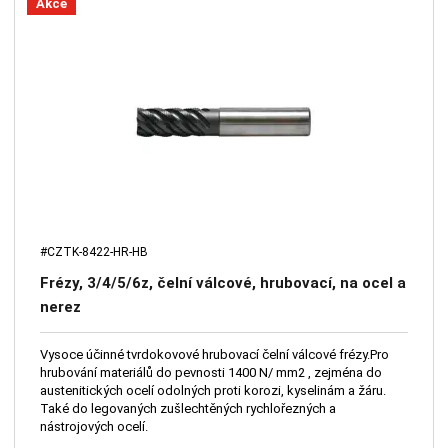
Akce
#CZTK-8422-HR-HB
Frézy, 3/4/5/6z, čelní válcové, hrubovací, na ocel a
nerez
Vysoce účinné tvrdokovové hrubovací čelní válcové frézy.Pro
hrubování materiálů do pevnosti 1400 N/ mm2 , zejména do
austenitických ocelí odolných proti korozi, kyselinám a žáru.
Také do legovaných zušlechtěných rychlořezných a
nástrojových ocelí.