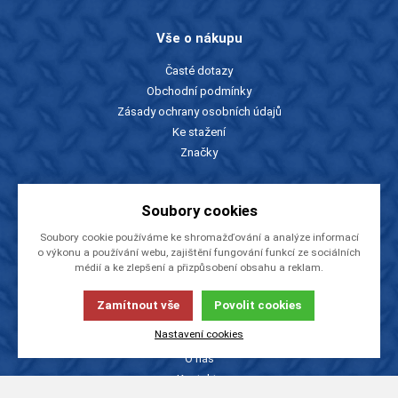
Vše o nákupu
Časté dotazy
Obchodní podmínky
Zásady ochrany osobních údajů
Ke stažení
Značky
Slevy a katalogy
Soubory cookies
Zboží v akci
Soubory cookie používáme ke shromažďování a analýze informací
o výkonu a používání webu, zajištění fungování funkcí ze sociálních
Ceníky a katalogy
médií a ke zlepšení a přizpůsobení obsahu a reklam.
Rady a tipy
Zamítnout vše
Povolit cookies
O firmě
Nastavení cookies
O nás
Kontakty