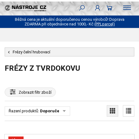
Běžná cena je aktuální doporučenou cenou výrobců! Doprava
ZDARMA při objednávce nad 1000,- Kč
(PPLparcel)
Frézy čelní hrubovací
FRÉZY Z TVRDOKOVU
Zobrazit
filtr zboží
Řazení produktů:
Doporučené