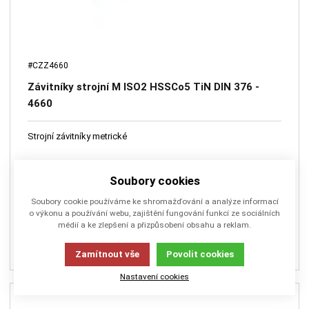
#CZZ4660
Závitníky strojní M ISO2 HSSCo5 TiN DIN 376 -
4660
Strojní závitníky metrické
Soubory cookies
Soubory cookie používáme ke shromažďování a analýze informací
o výkonu a používání webu, zajištění fungování funkcí ze sociálních
Dostupnost dle variant
médií a ke zlepšení a přizpůsobení obsahu a reklam.
493,00
Kč
VYBRAT VARIANTU
Zamítnout vše
Povolit cookies
Nastavení cookies