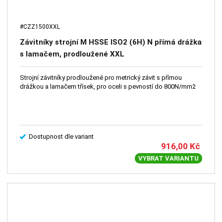
#CZZ1500XXL
Závitníky strojní M HSSE ISO2 (6H) N přímá drážka
s lamačem, prodloužené XXL
Strojní závitníky prodloužené pro metrický závit s přímou
drážkou a lamačem třísek, pro oceli s pevností do 800N/mm2
Dostupnost dle variant
916,00
Kč
VYBRAT VARIANTU