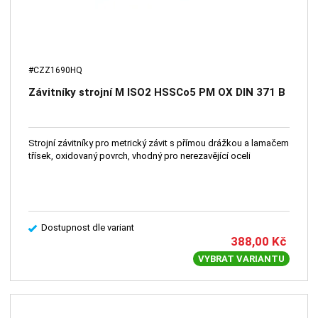
#CZZ1690HQ
Závitníky strojní M ISO2 HSSCo5 PM OX DIN 371 B
Strojní závitníky pro metrický závit s přímou drážkou a lamačem
třísek, oxidovaný povrch, vhodný pro nerezavějící oceli
Dostupnost dle variant
388,00
Kč
VYBRAT VARIANTU