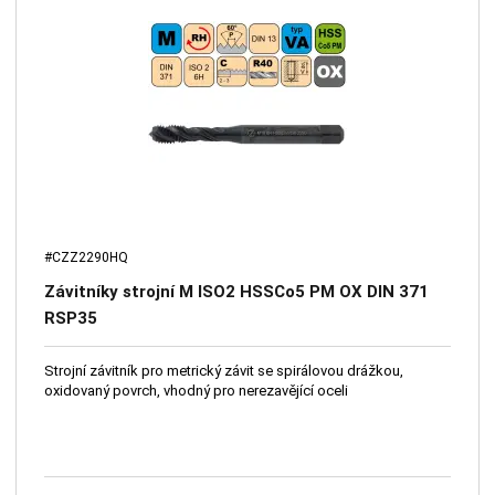
#CZZ2290HQ
Závitníky strojní M ISO2 HSSCo5 PM OX DIN 371
RSP35
Strojní závitník pro metrický závit se spirálovou drážkou,
oxidovaný povrch, vhodný pro nerezavějící oceli