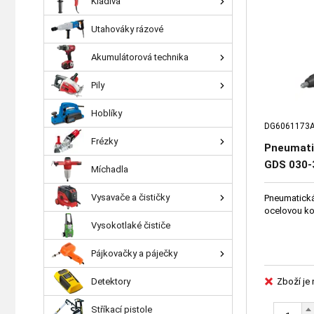
Kladiva
Utahováky rázové
Akumulátorová technika
Pily
Hoblíky
DG6061173
Frézky
Pneumati
GDS 030
Míchadla
Vysavače a čističky
Pneumatická
ocelovou ko
Vysokotlaké čističe
Pájkovačky a páječky
Detektory
Zboží je
Stříkací pistole