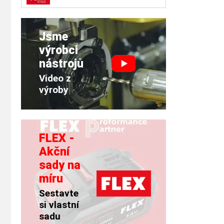
Jsme
výrobci
nástrojů
Video z
výroby
FLEX -
Akční
sady na
míru
Sestavte
si vlastní
sadu