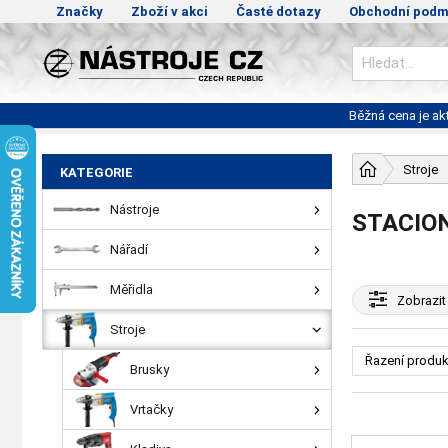
Značky
Zboží v akci
Časté dotazy
Obchodní podm
Běžná cena je a
Stroje
KATEGORIE
Nástroje
STACIO
Nářadí
Měřidla
Zobrazit
Stroje
Řazení produk
Brusky
Vrtačky