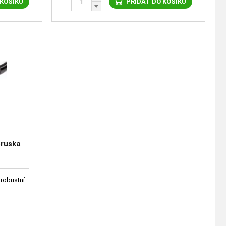
 KOŠÍKU
PŘIDAT DO KOŠÍKU
bruska
 robustní