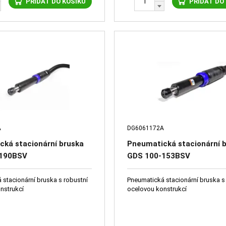
PŘIDAT DO KOŠÍKU
PŘIDAT DO
A
DG6061172A
cká stacionární bruska
Pneumatická stacionární 
-190BSV
GDS 100-153BSV
 stacionární bruska s robustní
Pneumatická stacionární bruska s
nstrukcí
ocelovou konstrukcí