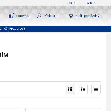
CS
CZK
Porovnat
Košík je prázdný
Přihlásit
0,- Kč
(PPLparcel)
NÍM