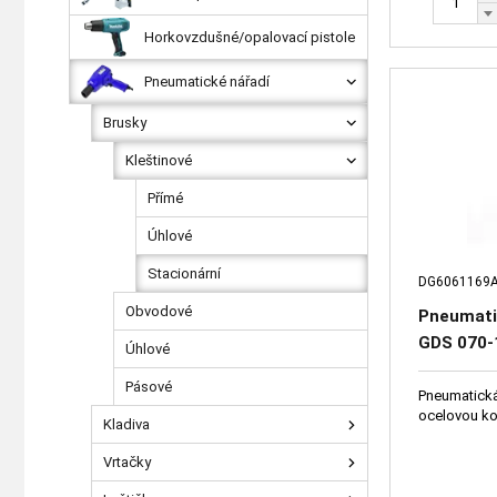
Horkovzdušné/opalovací pistole
Pneumatické nářadí
Brusky
Kleštinové
Přímé
Úhlové
Stacionární
DG6061169
Obvodové
Pneumati
GDS 070
Úhlové
Pásové
Pneumatická
ocelovou ko
Kladiva
Vrtačky