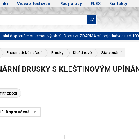
ínky
Videa z testování
Rady a tipy
FLEX
Kontakty
ktuální doporučenou cenou výrobců! Doprava ZDARMA při objednávce nad 100
Pneumatické nářadí
Brusky
Kleštinové
Stacionární
NÁRNÍ BRUSKY S KLEŠTINOVÝM UPÍNÁ
filtr zboží
tů:
Doporučené