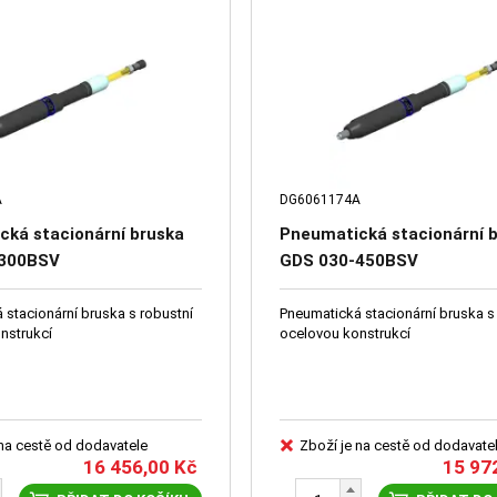
A
DG6061174A
cká stacionární bruska
Pneumatická stacionární 
-300BSV
GDS 030-450BSV
 stacionární bruska s robustní
Pneumatická stacionární bruska s
nstrukcí
ocelovou konstrukcí
 na cestě od dodavatele
Zboží je na cestě od dodavate
16 456,00
Kč
15 97