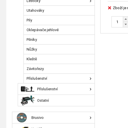
Leštičky
Zboží je
Utahováky
Pily
Oklepávače jehlové
Pilníky
Nůžky
Kleště
Závitořezy
Příslušenství
Příslušenství
Ostatní
Brusivo