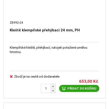
ZB992-24
Kleště klempířské přehýbací 24 mm, PH
Klempířské kleště, přehýbací, rukojeti potažené umělou
hmotou.
Zboží je na cestě od dodavatele
653,00
Kč
PŘIDAT DO KOŠÍKU