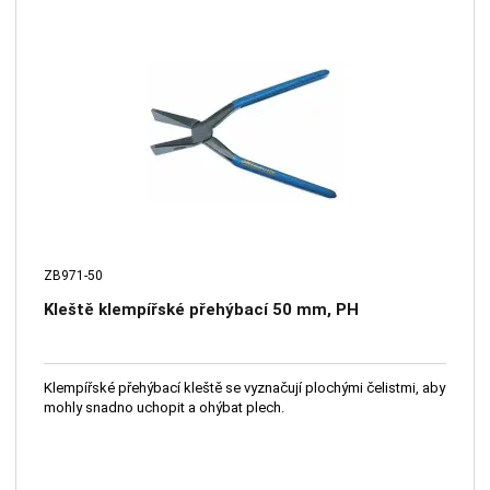
ZB971-50
Kleště klempířské přehýbací 50 mm, PH
Klempířské přehýbací kleště se vyznačují plochými čelistmi, aby
mohly snadno uchopit a ohýbat plech.