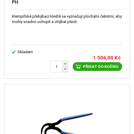
PH
Klempířské přehýbací kleště se vyznačují plochými čelistmi, aby
mohly snadno uchopit a ohýbat plech.
Skladem
1 506,00
Kč
PŘIDAT DO KOŠÍKU