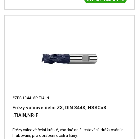
#ZPS-104418P-TIALN
Frézy válcové čelní Z3, DIN 844K, HSSCo8
,TiAlN,NR-F
Frézy válcové čelní krátké, vhodné na šlichtování, drážkování a
hrubování, pro obrábění ocelí a litiny.