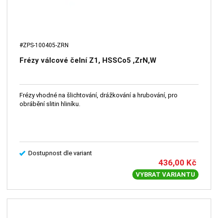
#ZPS-100405-ZRN
Frézy válcové čelní Z1, HSSCo5 ,ZrN,W
Frézy vhodné na šlichtování, drážkování a hrubování, pro
obrábění slitin hliníku.
Dostupnost dle variant
436,00
Kč
VYBRAT VARIANTU