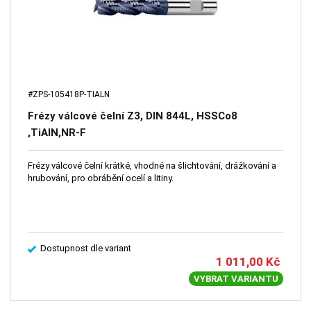
#ZPS-105418P-TIALN
Frézy válcové čelní Z3, DIN 844L, HSSCo8
,TiAlN,NR-F
Frézy válcové čelní krátké, vhodné na šlichtování, drážkování a
hrubování, pro obrábění ocelí a litiny.
Dostupnost dle variant
1 011,00
Kč
VYBRAT VARIANTU