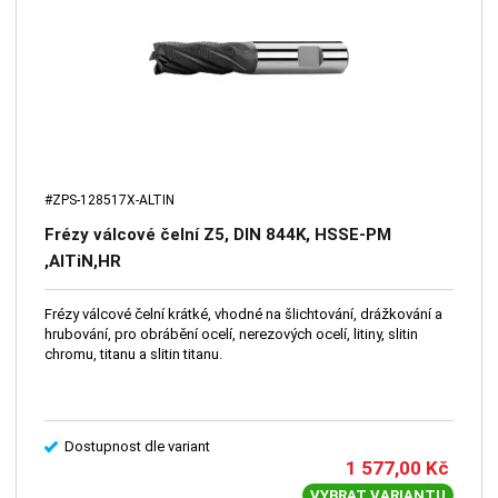
#ZPS-128517X-ALTIN
Frézy válcové čelní Z5, DIN 844K, HSSE-PM
,AlTiN,HR
Frézy válcové čelní krátké, vhodné na šlichtování, drážkování a
hrubování, pro obrábění ocelí, nerezových ocelí, litiny, slitin
chromu, titanu a slitin titanu.
Dostupnost dle variant
1 577,00
Kč
VYBRAT VARIANTU