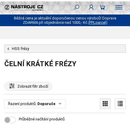
Běžná cena je aktuální doporučenou cenou výrobců! Doprava
ZDARMA při objednávce nad 1000,- Kč
(PPLparcel)
HSS frézy
ČELNÍ KRÁTKÉ FRÉZY
Zobrazit
filtr zboží
Řazení produktů:
Doporučené
Průběžné načítání produktů