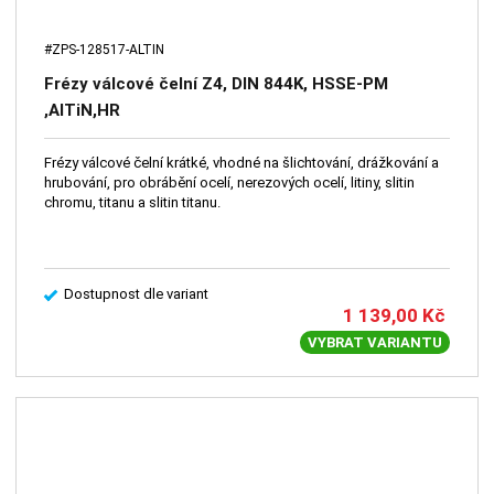
#ZPS-128517-ALTIN
Frézy válcové čelní Z4, DIN 844K, HSSE-PM
,AlTiN,HR
Frézy válcové čelní krátké, vhodné na šlichtování, drážkování a
hrubování, pro obrábění ocelí, nerezových ocelí, litiny, slitin
chromu, titanu a slitin titanu.
Dostupnost dle variant
1 139,00
Kč
VYBRAT VARIANTU