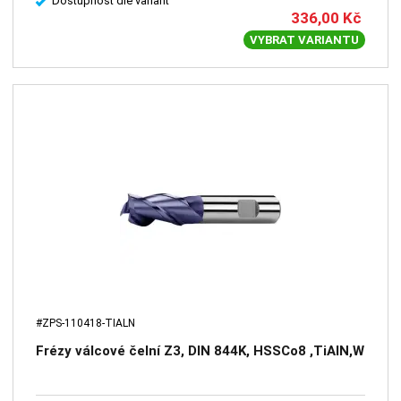
Dostupnost dle variant
336,00
Kč
VYBRAT VARIANTU
#ZPS-110418-TIALN
Frézy válcové čelní Z3, DIN 844K, HSSCo8 ,TiAlN,W