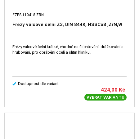
#ZPS-110418-ZRN
Frézy válcové čelní Z3, DIN 844K, HSSCo8 ,ZrN,W
Frézy válcové čelní krátké, vhodné na šlichtování, drážkování a
hrubování, pro obrábění ocelí a slitin hliníku.
Dostupnost dle variant
424,00
Kč
VYBRAT VARIANTU