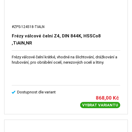
#ZPS-124518-TIALN
Frézy válcové čelní Z4, DIN 844K, HSSCo8
,TiAlN,NR
Frézy válcové čelní krátké, vhodné na šlichtování, drážkování a
hrubování, pro obrábění ocelí, nerezových ocelí a litiny.
Dostupnost dle variant
868,00
Kč
VYBRAT VARIANTU