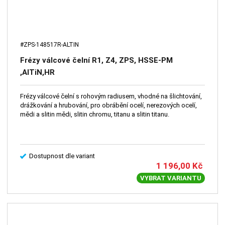
#ZPS-148517R-ALTIN
Frézy válcové čelní R1, Z4, ZPS, HSSE-PM
,AlTiN,HR
Frézy válcové čelní s rohovým radiusem, vhodné na šlichtování,
drážkování a hrubování, pro obrábění ocelí, nerezových ocelí,
mědi a slitin mědi, slitin chromu, titanu a slitin titanu.
Dostupnost dle variant
1 196,00
Kč
VYBRAT VARIANTU