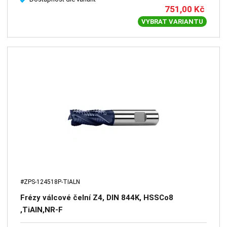
751,00
Kč
VYBRAT VARIANTU
#ZPS-124518P-TIALN
Frézy válcové čelní Z4, DIN 844K, HSSCo8
,TiAlN,NR-F