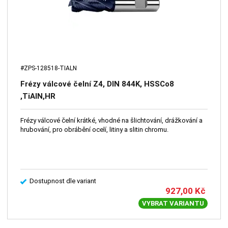
#ZPS-128518-TIALN
Frézy válcové čelní Z4, DIN 844K, HSSCo8
,TiAlN,HR
Frézy válcové čelní krátké, vhodné na šlichtování, drážkování a
hrubování, pro obrábění ocelí, litiny a slitin chromu.
Dostupnost dle variant
927,00
Kč
VYBRAT VARIANTU