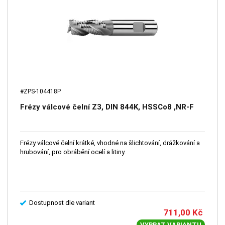
#ZPS-104418P
Frézy válcové čelní Z3, DIN 844K, HSSCo8 ,NR-F
Frézy válcové čelní krátké, vhodné na šlichtování, drážkování a
hrubování, pro obrábění ocelí a litiny.
Dostupnost dle variant
711,00
Kč
VYBRAT VARIANTU