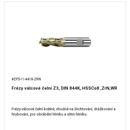
#ZPS-114418-ZRN
Frézy válcové čelní Z3, DIN 844K, HSSCo8 ,ZrN,WR
Frézy válcové čelní krátké, vhodné na šlichtování, drážkování a
hrubování, pro obrábění hliníku a slitin hliníku.