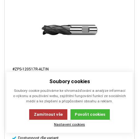
#ZPS-120517R-ALTIN
Frézy válcové čelní R1, Z4, ZPS, HSSE-PM ,AlTiN,N
Soubory cookies
Soubory cookie používáme ke shromažďování a analýze informací
o výkonu a používání webu, zajištění fungování funkcí ze sociálních
Frézy válcové čelní s rohovým radiusem, vhodné na šlichtování,
médií a ke zlepšení a přizpůsobení obsahu a reklam.
drážkování a hrubování, pro obrábění ocelí, nerezových ocelí,
mědi a slitin mědi, slitin chromu, titanu a slitin titanu.
Zamítnout vše
Povolit cookies
Nastavení cookies
Dostupnost dle variant