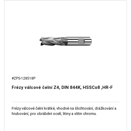
#ZPS-128518P
Frézy válcové čelní Z4, DIN 844K, HSSCo8 ,HR-F
Frézy válcové čelní krátké, vhodné na šlichtování, drážkování a
hrubování, pro obrábění ocelí, litiny a slitin chromu.