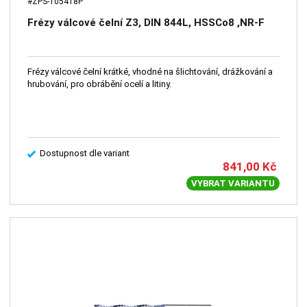
#ZPS-105418P
Frézy válcové čelní Z3, DIN 844L, HSSCo8 ,NR-F
Frézy válcové čelní krátké, vhodné na šlichtování, drážkování a
hrubování, pro obrábění ocelí a litiny.
Dostupnost dle variant
841,00
Kč
VYBRAT VARIANTU