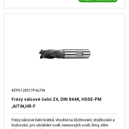
#ZPS-128517P-ALTIN
Frézy válcové čelní Z4, DIN 844K, HSSE-PM
,AlTiN,HR-F
Frézy válcové čelní krátké, vhodné na šlichtování, drážkování a
hrubování, pro obrábění ocelí, nerezových ocelí, litiny, slitin