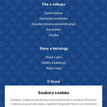
Vše o nákupu
Časté dotazy
Obchodní podmínky
Zásady ochrany osobních údajů
Ke stažení
Značky
Slevy a katalogy
Zboží v akci
Ceníky a katalogy
Rady a tipy
O firmě
O nás
Soubory cookies
Kontakty
Soubory cookie používáme ke shromažďování a analýze informací
Videa
o výkonu a používání webu, zajištění fungování funkcí ze sociálních
EU dotace