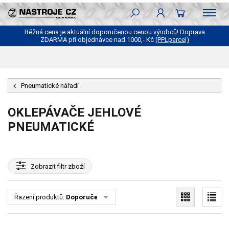
Běžná cena je aktuální doporučenou cenou výrobců! Doprava
ZDARMA při objednávce nad 1000,- Kč
(PPLparcel)
Pneumatické nářadí
OKLEPÁVAČE JEHLOVÉ
PNEUMATICKÉ
Zobrazit
filtr zboží
Řazení produktů:
Doporučené