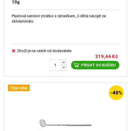
10g
Plastové servisní zrcátko s rámečkem, 2-dílná rukojeť ze
sklolaminátu
Zboží je na cestě od dodavatele
319,44
Kč
PŘIDAT DO KOŠÍKU
Výprodej
-40%