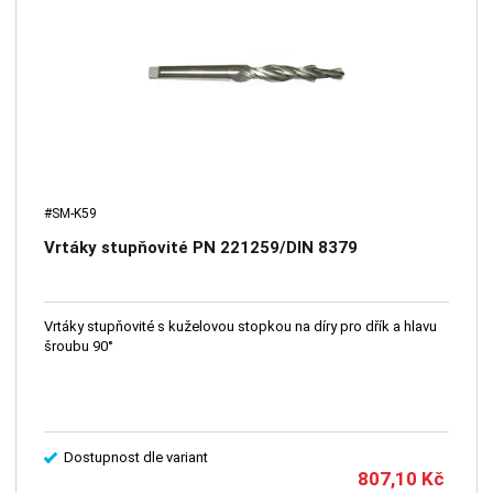
#SM-K59
Vrtáky stupňovité PN 221259/DIN 8379
Vrtáky stupňovité s kuželovou stopkou na díry pro dřík a hlavu
šroubu 90°
Dostupnost dle variant
807,10
Kč