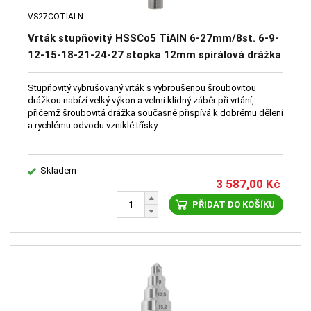
VS27COTIALN
Vrták stupňovitý HSSCo5 TiAlN 6-27mm/8st. 6-9-
12-15-18-21-24-27 stopka 12mm spirálová drážka
Stupňovitý vybrušovaný vrták s vybroušenou šroubovitou
drážkou nabízí velký výkon a velmi klidný záběr při vrtání,
přičemž šroubovitá drážka současně přispívá k dobrému dělení
a rychlému odvodu vzniklé třísky.
Skladem
3 587,00
Kč
PŘIDAT DO KOŠÍKU