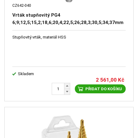
CZ642-040
Vrták stupňovitý PG4
6;9;12,5;15,2;18,6;20,4;22,5;26;28,3;30,5;34;37mm
přímá drážka HSS
Stupňovitý vrták, materiál HSS
Skladem
2 561,00
Kč
PŘIDAT DO KOŠÍKU