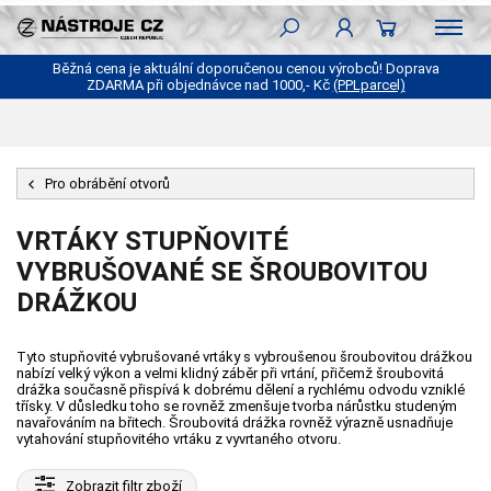
Běžná cena je aktuální doporučenou cenou výrobců! Doprava
ZDARMA při objednávce nad 1000,- Kč
(PPLparcel)
Pro obrábění otvorů
VRTÁKY STUPŇOVITÉ
VYBRUŠOVANÉ SE ŠROUBOVITOU
DRÁŽKOU
Tyto stupňovité vybrušované vrtáky s vybroušenou šroubovitou drážkou
nabízí velký výkon a velmi klidný záběr při vrtání, přičemž šroubovitá
drážka současně přispívá k dobrému dělení a rychlému odvodu vzniklé
třísky. V důsledku toho se rovněž zmenšuje tvorba nárůstku studeným
navařováním na břitech. Šroubovitá drážka rovněž výrazně usnadňuje
vytahování stupňovitého vrtáku z vyvrtaného otvoru.
Zobrazit
filtr zboží