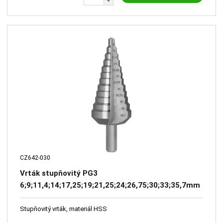
CZ642-030
Vrták stupňovitý PG3
6;9;11,4;14;17,25;19;21,25;24;26,75;30;33;35,7mm
přímá drážka HSS
Stupňovitý vrták, materiál HSS