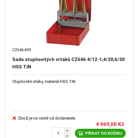
CZ646-805
Sada stupňovitých vrtáků CZ646 4/12-1;4/20;6/30
HSS TiN
Stupňovité vrtáky, materiál HSS TiN
Zboží je na cestě od dodavatele
4 969,00
Kč
PŘIDAT DO KOŠÍKU