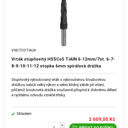
VS0/7COTIALN
Vrták stupňovitý HSSCo5 TiAlN 6-12mm/7st. 6-7-
8-9-10-11-12 stopka 6mm spirálová drážka
Stupňovitý vybrušovaný vrták s vybroušenou šroubovitou
drážkou nabízí velký výkon a velmi klidný záběr při vrtání,
přičemž šroubovitá drážka současně přispívá k dobrému dělení
a rychlému odvodu vzniklé třísky.
Skladem
2 609,00
Kč
PŘIDAT DO KOŠÍKU