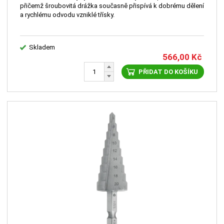
přičemž šroubovitá drážka současně přispívá k dobrému dělení
a rychlému odvodu vzniklé třísky.
Skladem
566,00
Kč
PŘIDAT DO KOŠÍKU