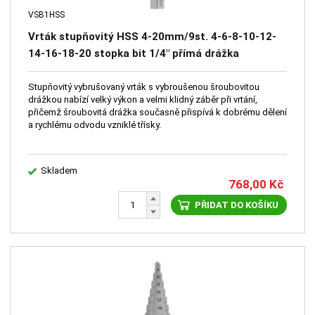
VSB1HSS
Vrták stupňovitý HSS 4-20mm/9st. 4-6-8-10-12-
14-16-18-20 stopka bit 1/4" přímá drážka
Stupňovitý vybrušovaný vrták s vybroušenou šroubovitou
drážkou nabízí velký výkon a velmi klidný záběr při vrtání,
přičemž šroubovitá drážka současně přispívá k dobrému dělení
a rychlému odvodu vzniklé třísky.
Skladem
768,00
Kč
PŘIDAT DO KOŠÍKU