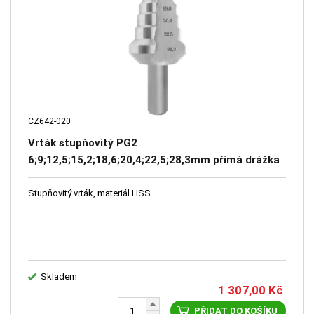
CZ642-020
Vrták stupňovitý PG2
6;9;12,5;15,2;18,6;20,4;22,5;28,3mm přímá drážka
HSS
Stupňovitý vrták, materiál HSS
Skladem
1 307,00
Kč
PŘIDAT DO KOŠÍKU