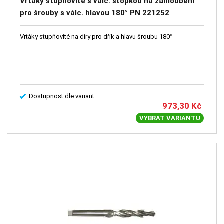
Vrtáky stupňovité s válc. stopkou na zahloubení
pro šrouby s válc. hlavou 180° PN 221252
Vrtáky stupňovité na díry pro dřík a hlavu šroubu 180°
Dostupnost dle variant
973,30
Kč
VYBRAT VARIANTU