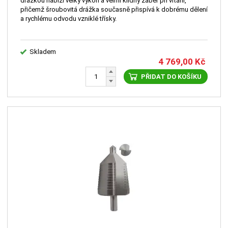
drážkou nabízí velký výkon a velmi klidný záběr při vrtání,
přičemž šroubovitá drážka současně přispívá k dobrému dělení
a rychlému odvodu vzniklé třísky.
Skladem
4 769,00
Kč
PŘIDAT DO KOŠÍKU