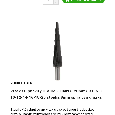
VS0/8COTIALN
Vrták stupňovitý HSSCo5 TiAlN 6-20mm/8st. 6-8-
10-12-14-16-18-20 stopka 8mm spirálová drážka
Stupňovitý vybrušovaný vrták s vybroušenou šroubovitou
drážkou nabízí velký výkon a velmi klidný záběr při vrtání,