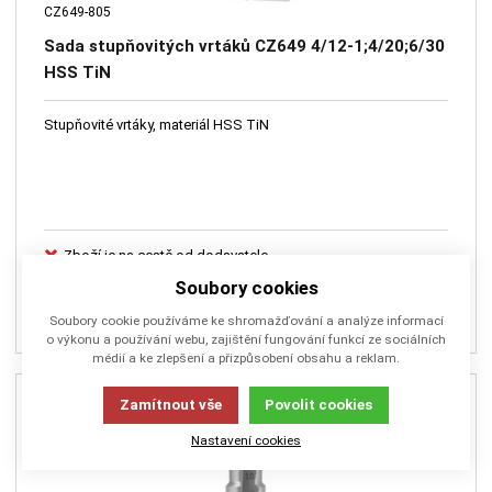
CZ649-805
Sada stupňovitých vrtáků CZ649 4/12-1;4/20;6/30
HSS TiN
Stupňovité vrtáky, materiál HSS TiN
Zboží je na cestě od dodavatele
5 650,00
Kč
Soubory cookies
PŘIDAT DO KOŠÍKU
Soubory cookie používáme ke shromažďování a analýze informací
o výkonu a používání webu, zajištění fungování funkcí ze sociálních
médií a ke zlepšení a přizpůsobení obsahu a reklam.
Zamítnout vše
Povolit cookies
Nastavení cookies