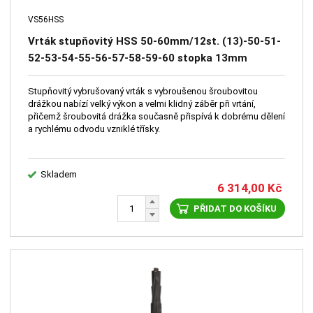
VS56HSS
Vrták stupňovitý HSS 50-60mm/12st. (13)-50-51-
52-53-54-55-56-57-58-59-60 stopka 13mm
spirálová drážka
Stupňovitý vybrušovaný vrták s vybroušenou šroubovitou
drážkou nabízí velký výkon a velmi klidný záběr při vrtání,
přičemž šroubovitá drážka současně přispívá k dobrému dělení
a rychlému odvodu vzniklé třísky.
Skladem
6 314,00
Kč
PŘIDAT DO KOŠÍKU