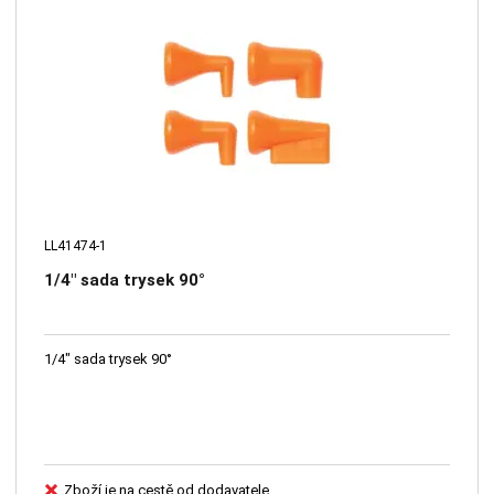
LL41474-1
1/4" sada trysek 90°
1/4" sada trysek 90°
Zboží je na cestě od dodavatele