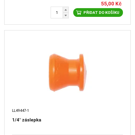
55,00
Kč
PŘIDAT DO KOŠÍKU
LL49447-1
1/4" záslepka