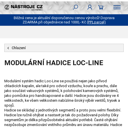
Běžná cena je aktuální doporučenou cenou výrobců! Doprava
ZDARMA při objednávce nad 1000,- Kč
(PPLparcel)
Chlazení
MODULÁRNÍ HADICE LOC-LINE
Modulární systém hadic Loc-Line se používá nejen jako přívod
chladicích kapalin, ale také pro odvod vzduchu, kouře a prachu, dále
jako součást vakuových systémů, k polohování kamerových systémů,
jako pomůcka pro handicapované a další. Hadice jsou dodávány ve 4
velikostech, ke všem velikostem nabízíme široký výběr ventilů, trysek a
spojů.
Hadice se skládají z jednotlivých segmentů a proto jsou velmi flexibilní.
Hadice lze ručně ohýbat a nastavit je tak do požadované polohy. Díky
segmentům je délka přizpůsobitelná aktuální potřebě. Časté ohýbání
nezpůsobuje zmenšování vnitřního průměru ani únavu materiálu. Hadice