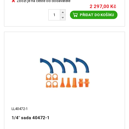
Zboží je na cestě od dodavatele
2 297,00
Kč
PŘIDAT DO KOŠÍKU
LL40472-1
1/4" sada 40472-1