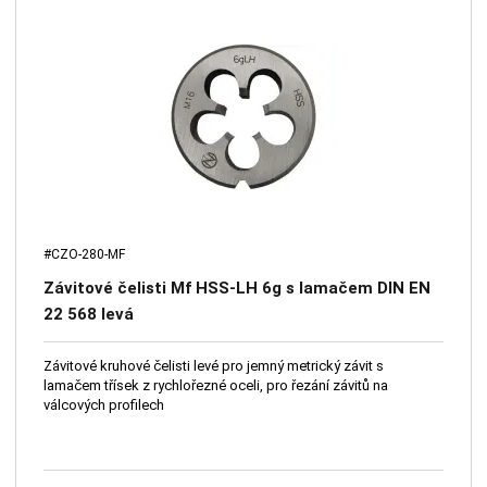
#CZO-280-MF
Závitové čelisti Mf HSS-LH 6g s lamačem DIN EN
22 568 levá
Závitové kruhové čelisti levé pro jemný metrický závit s
lamačem třísek z rychlořezné oceli, pro řezání závitů na
válcových profilech