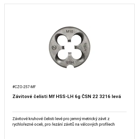
#CZO-257-MF
Závitové čelisti Mf HSS-LH 6g ČSN 22 3216 levá
Závitové kruhové čelisti levé pro jemný metrický závit z
rychlořezné oceli, pro řezání závitů na válcových profilech