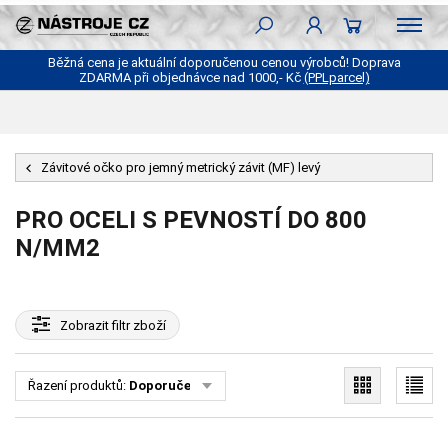
Běžná cena je aktuální doporučenou cenou výrobců! Doprava
ZDARMA při objednávce nad 1000,- Kč
(PPLparcel)
Závitové očko pro jemný metrický závit (MF) levý
PRO OCELI S PEVNOSTÍ DO 800
N/MM2
Zobrazit
filtr zboží
Řazení produktů:
Doporučené