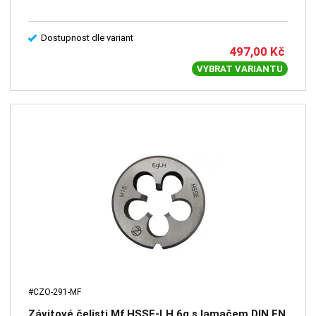
Dostupnost dle variant
497,00
Kč
VYBRAT VARIANTU
#CZO-291-MF
Závitové čelisti Mf HSSE-LH 6g s lamačem DIN EN