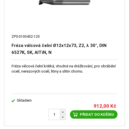
ZPS-S100402-120
Fréza válcová čelní Ø12x12x73, Z2, λ 30°, DIN
6527K, SK, AlTiN, N
Fréza válcová čelní krátká, vhodná na drážkování, pro obrábění
ocelí, nerezových ocelí, litiny a slitin chomu.
Skladem
912,00
Kč
PŘIDAT DO KOŠÍKU