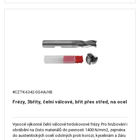
#CZTK-6342-GS-HA/HB
Frézy, 3břity, čelní válcové, břit přes střed, na ocel
Vysocé výkonné čelní válcové tvrdokovové frézy. Pro hrubování i
obrábění na čisto materiálů do pevnosti 1400 N/mm2, zejména
do austenitických ocelí odolných proti korozi, kyselinám a žáru