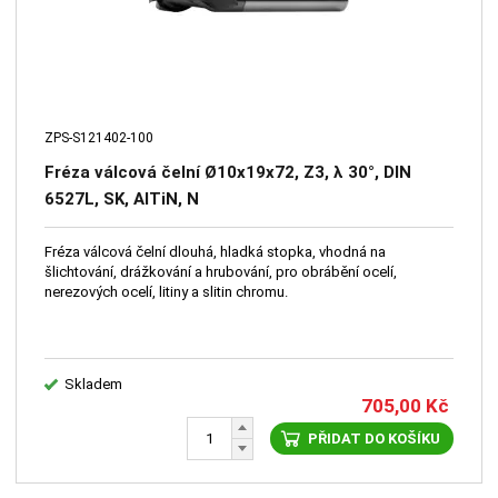
ZPS-S121402-100
Fréza válcová čelní Ø10x19x72, Z3, λ 30°, DIN
6527L, SK, AlTiN, N
Fréza válcová čelní dlouhá, hladká stopka, vhodná na
šlichtování, drážkování a hrubování, pro obrábění ocelí,
nerezových ocelí, litiny a slitin chromu.
Skladem
705,00
Kč
PŘIDAT DO KOŠÍKU