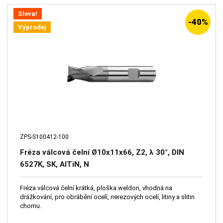
Sleva!
-40%
Výprodej
ZPS-S100412-100
Fréza válcová čelní Ø10x11x66, Z2, λ 30°, DIN
6527K, SK, AlTiN, N
Fréza válcová čelní krátká, ploška weldon, vhodná na
drážkování, pro obrábění ocelí, nerezových ocelí, litiny a slitin
chomu.