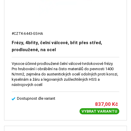
#CZTK-6443-GS-HA
Frézy, 4břity, čelní válcové, břit přes střed,
prodloužené, na ocel
Vysoce účinné prodloužené čelní válcové tvrdokovové frézy.
Pro hrubování i obrábění na čisto materiálů do pevnosti 1400
N/mm2, zejména do austenitických ocelí odolných proti korozi,
kyselinám a žáru a legovaných zušlechtěných HSS a
nástrojových ocelí
Dostupnost dle variant
837,00
Kč
VYBRAT VARIANTU