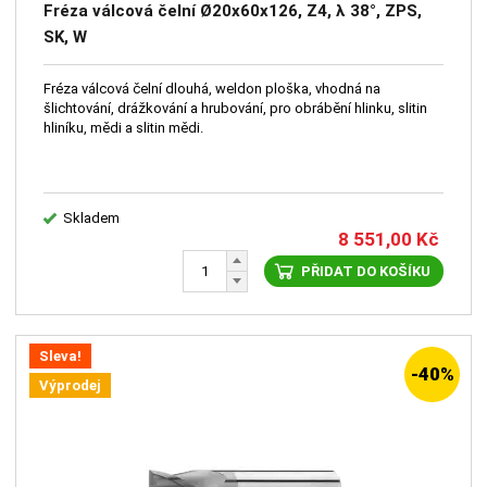
Fréza válcová čelní Ø20x60x126, Z4, λ 38°, ZPS,
SK, W
Fréza válcová čelní dlouhá, weldon ploška, vhodná na
šlichtování, drážkování a hrubování, pro obrábění hlinku, slitin
hliníku, mědi a slitin mědi.
Skladem
8 551,00
Kč
PŘIDAT DO KOŠÍKU
Sleva!
-40%
Výprodej