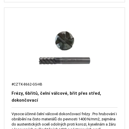
#CZTK-8662-GS-HB
Frézy, 6břitů, čelní válcové, břit přes střed,
dokončovací
Vysoce účinné čelní válcové dokončovací frézy . Pro hrubování i
obrábění na čisto materiálů do pevnosti 1400 N/mm2, zejména
do austenitických ocelí odolných proti korozi, kyselinám a žáru