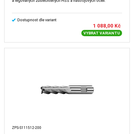
a legovaných zušlechtěných HSS a nástrojových ocelí.
Dostupnost dle variant
1 088,00
Kč
VYBRAT VARIANTU
ZPS-S111512-200