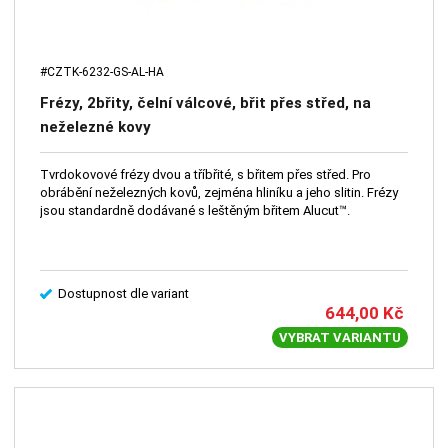
#CZTK-6232-GS-AL-HA
Frézy, 2břity, čelní válcové, břit přes střed, na
neželezné kovy
Tvrdokovové frézy dvou a tříbřité, s břitem přes střed. Pro
obrábění neželezných kovů, zejména hliníku a jeho slitin. Frézy
jsou standardně dodávané s leštěným břitem Alucut™.
Dostupnost dle variant
644,00
Kč
VYBRAT VARIANTU