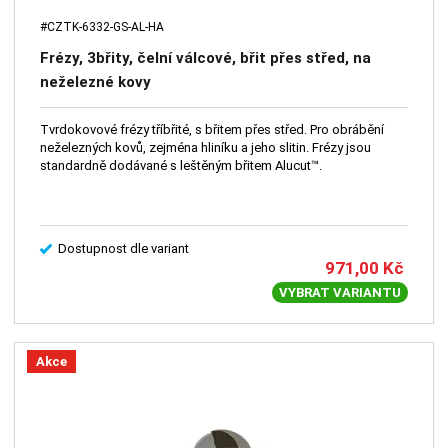
#CZTK-6332-GS-AL-HA
Frézy, 3břity, čelní válcové, břit přes střed, na
neželezné kovy
Tvrdokovové frézy tříbřité, s břitem přes střed. Pro obrábění
neželezných kovů, zejména hliníku a jeho slitin. Frézy jsou
standardně dodávané s leštěným břitem Alucut™.
Dostupnost dle variant
971,00
Kč
VYBRAT VARIANTU
Akce