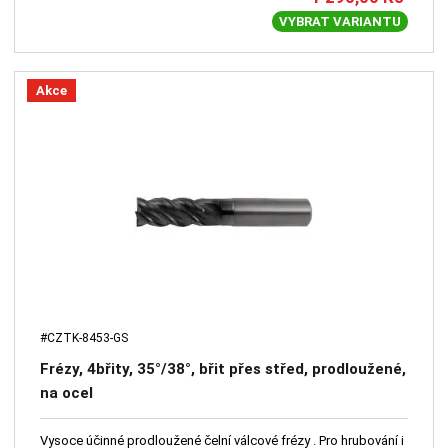
VYBRAT VARIANTU
Akce
#CZTK-8453-GS
Frézy, 4břity, 35°/38°, břit přes střed, prodloužené,
na ocel
Vysoce účinné prodloužené čelní válcové frézy . Pro hrubování i