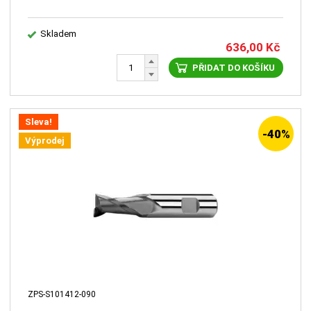
Skladem
636,00
Kč
PŘIDAT DO KOŠÍKU
Sleva!
-40%
Výprodej
ZPS-S101412-090