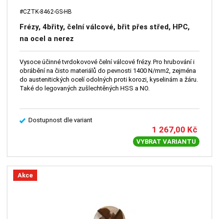
#CZTK-8462-GS-HB
Frézy, 4břity, čelní válcové, břit přes střed, HPC,
na ocel a nerez
Vysoce účinné tvrdokovové čelní válcové frézy. Pro hrubování i
obrábění na čisto materiálů do pevnosti 1400 N/mm2, zejména
do austenitických ocelí odolných proti korozi, kyselinám a žáru.
Také do legovaných zušlechtěných HSS a NO.
Dostupnost dle variant
1 267,00
Kč
VYBRAT VARIANTU
Akce