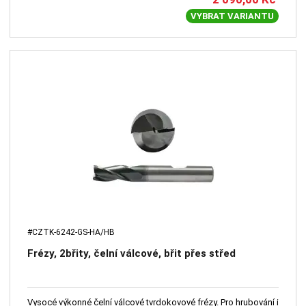
VYBRAT VARIANTU
#CZTK-6242-GS-HA/HB
Frézy, 2břity, čelní válcové, břit přes střed
Vysocé výkonné čelní válcové tvrdokovové frézy. Pro hrubování i