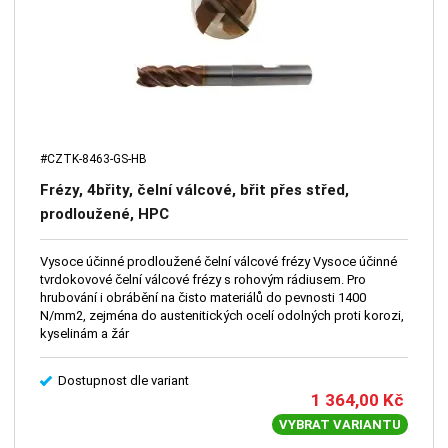
#CZTK-8463-GS-HB
Frézy, 4břity, čelní válcové, břit přes střed,
prodloužené, HPC
Vysoce účinné prodloužené čelní válcové frézy Vysoce účinné
tvrdokovové čelní válcové frézy s rohovým rádiusem. Pro
hrubování i obrábění na čisto materiálů do pevnosti 1400
N/mm2, zejména do austenitických ocelí odolných proti korozi,
kyselinám a žár
Dostupnost dle variant
1 364,00
Kč
VYBRAT VARIANTU