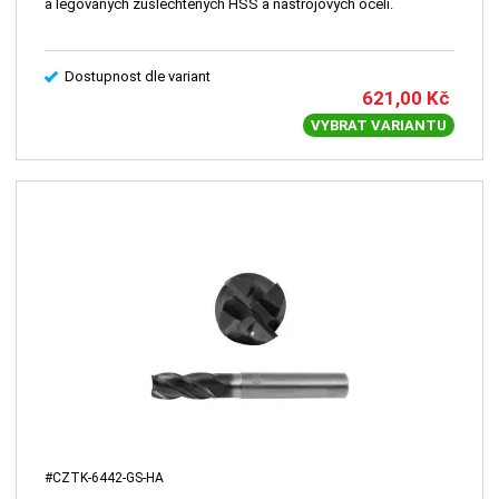
a legovaných zušlechtěných HSS a nástrojových ocelí.
Dostupnost dle variant
621,00
Kč
VYBRAT VARIANTU
#CZTK-6442-GS-HA