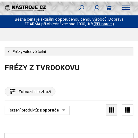
Běžná cena je aktuální doporučenou cenou výrobců! Doprava
ZDARMA při objednávce nad 1000,- Kč
(PPLparcel)
Frézy válcové čelní
FRÉZY Z TVRDOKOVU
Zobrazit
filtr zboží
Řazení produktů:
Doporučené