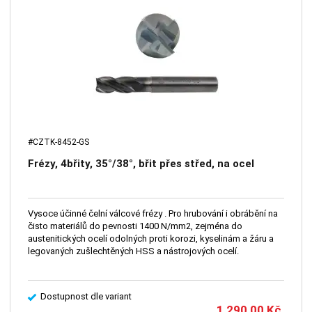
#CZTK-8452-GS
Frézy, 4břity, 35°/38°, břit přes střed, na ocel
Vysoce účinné čelní válcové frézy . Pro hrubování i obrábění na
čisto materiálů do pevnosti 1400 N/mm2, zejména do
austenitických ocelí odolných proti korozi, kyselinám a žáru a
legovaných zušlechtěných HSS a nástrojových ocelí.
Dostupnost dle variant
1 290,00
Kč