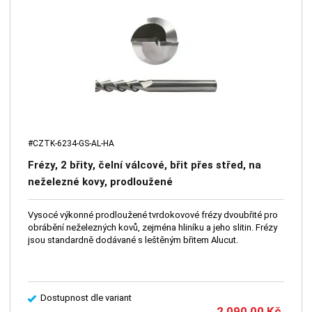
#CZTK-6234-GS-AL-HA
Frézy, 2 břity, čelní válcové, břit přes střed, na
neželezné kovy, prodloužené
Vysocé výkonné prodloužené tvrdokovové frézy dvoubřité pro
obrábění neželezných kovů, zejména hliníku a jeho slitin. Frézy
jsou standardně dodávané s leštěným břitem Alucut.
Dostupnost dle variant
2 090,00
Kč