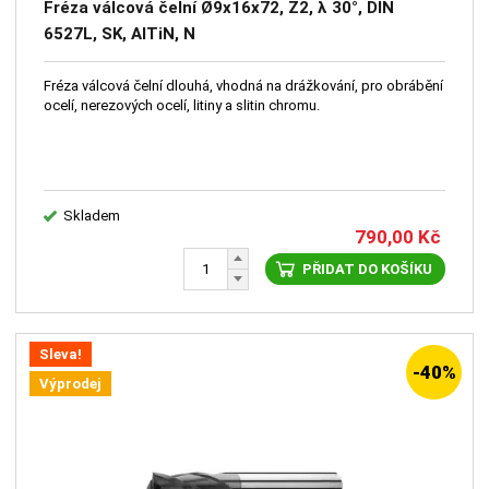
Fréza válcová čelní Ø9x16x72, Z2, λ 30°, DIN
6527L, SK, AlTiN, N
Fréza válcová čelní dlouhá, vhodná na drážkování, pro obrábění
ocelí, nerezových ocelí, litiny a slitin chromu.
Skladem
790,00
Kč
PŘIDAT DO KOŠÍKU
Sleva!
-40%
Výprodej