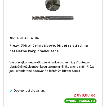
#CZTK-6334-GS-AL-HA
Frézy, 3břity, čelní válcové, břit přes střed, na
neželezné kovy, prodloužené
Vysocé výkonné prodloužené tvrdokovové frézy tříbřité pro
obrábění neželezných kovů, zejména hliníku a jeho slitin. Frézy
jsou standardně dodávané s leštěným břitem Alucut.
Dostupnost dle variant
2 090,00
Kč
VYBRAT VARIANTU