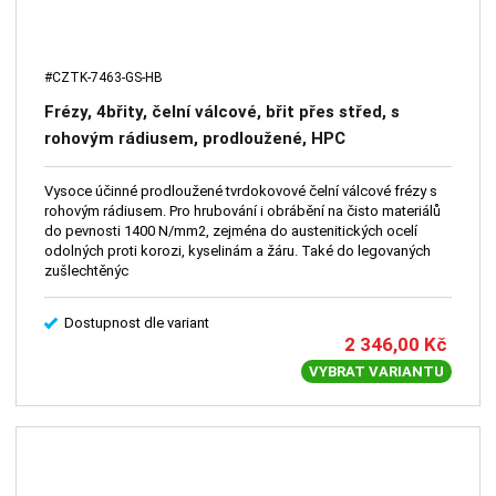
#CZTK-7463-GS-HB
Frézy, 4břity, čelní válcové, břit přes střed, s
rohovým rádiusem, prodloužené, HPC
Vysoce účinné prodloužené tvrdokovové čelní válcové frézy s
rohovým rádiusem. Pro hrubování i obrábění na čisto materiálů
do pevnosti 1400 N/mm2, zejména do austenitických ocelí
odolných proti korozi, kyselinám a žáru. Také do legovaných
zušlechtěnýc
Dostupnost dle variant
2 346,00
Kč
VYBRAT VARIANTU