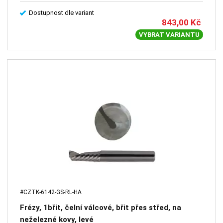
Dostupnost dle variant
843,00
Kč
VYBRAT VARIANTU
#CZTK-6142-GS-RL-HA
Frézy, 1břit, čelní válcové, břit přes střed, na
neželezné kovy, levé