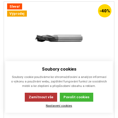
Sleva!
-40%
Výprodej
Soubory cookies
ZPS-S121402-120
Soubory cookie používáme ke shromažďování a analýze informací
Fréza válcová čelní Ø12x22x83, Z3, λ 30°, DIN
o výkonu a používání webu, zajištění fungování funkcí ze sociálních
6527L, SK, AlTiN, N
médií a ke zlepšení a přizpůsobení obsahu a reklam.
Zamítnout vše
Povolit cookies
Fréza válcová čelní dlouhá, hladká stopka, vhodná na
šlichtování, drážkování a hrubování, pro obrábění ocelí,
Nastavení cookies
nerezových ocelí, litiny a slitin chromu.