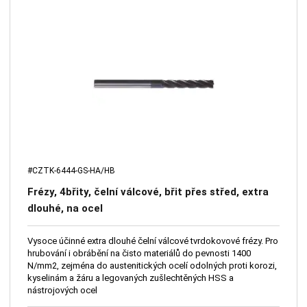
#CZTK-6444-GS-HA/HB
Frézy, 4břity, čelní válcové, břit přes střed, extra
dlouhé, na ocel
Vysoce účinné extra dlouhé čelní válcové tvrdokovové frézy. Pro
hrubování i obrábění na čisto materiálů do pevnosti 1400
N/mm2, zejména do austenitických ocelí odolných proti korozi,
kyselinám a žáru a legovaných zušlechtěných HSS a
nástrojových ocel