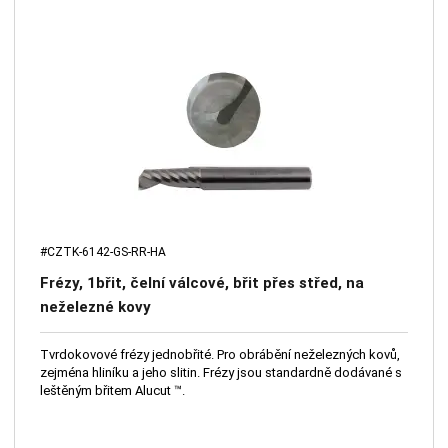
#CZTK-6142-GS-RR-HA
Frézy, 1břit, čelní válcové, břit přes střed, na
neželezné kovy
Tvrdokovové frézy jednobřité. Pro obrábění neželezných kovů,
zejména hliníku a jeho slitin. Frézy jsou standardně dodávané s
leštěným břitem Alucut ™.